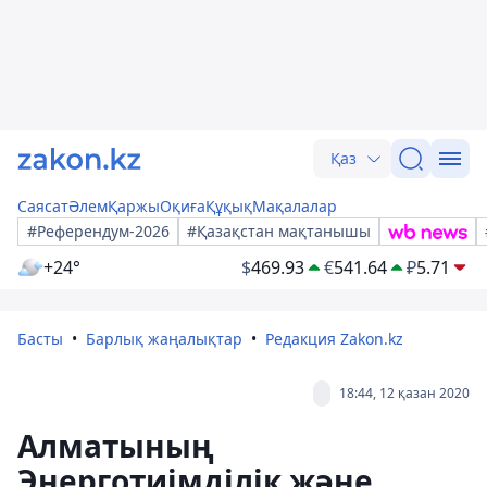
Қаз
Саясат
Әлем
Қаржы
Оқиға
Құқық
Мақалалар
#Референдум-2026
#Қазақстан мақтанышы
+24°
$
469.93
€
541.64
₽
5.71
Басты
Барлық жаңалықтар
Редакция Zakon.kz
18:44, 12 қазан 2020
Алматының
Энерготиімділік және