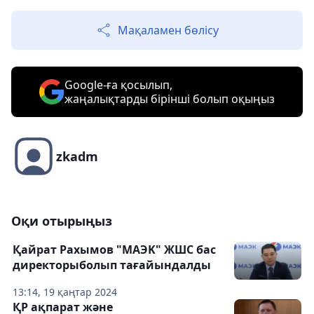
Мақаламен бөлісу
Google-ға қосылып,
жаңалықтарды бірінші болып оқыңыз
zkadm
Оқи отырыңыз
Қайрат Рахымов "MAЭK" ЖШС бас
директорыболып тағайындалды
13:14, 19 қаңтар 2024
ҚР ақпарат және