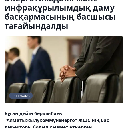
инфрақұрылымдық даму
басқармасының басшысы
тағайындалды
tehnowar.ru
Бұған дейін беркімбаев
"Алматыжылукоммунэнерго" ЖШС-нің бас
директоры болып қызмет атқарған.