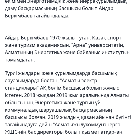
өкімімен Энерготиімділік және инфрақұрылымдық
даму басқармасының басшысы болып Айдар
Беркімбаев тағайындалды.
Айдар Беркімбаев 1970 жылы туған. Қазақ спорт
және туризм академиясын, "Арна" университетін,
Алматының Энергетика және байланыс институтын
тәмамдаған.
Түрлі жылдары жеке құрылымдарда басшылық
лауазымдарда болған, "Алматы электр
станциялары" АҚ бөлім басшысы болып жұмыс
істеген. 2018 жылдан 2019 жыл аралығында Алматы
облысының Энергетика және тұрғын үй-
коммуналдық шаруашылық басқармасының
басшысы болған. 2019 жылдың қазан айынан бүгінгі
тағайындауға дейін "Алматыжылукоммунэнерго"
ЖШС-нің бас директоры болып қызмет атқарған.