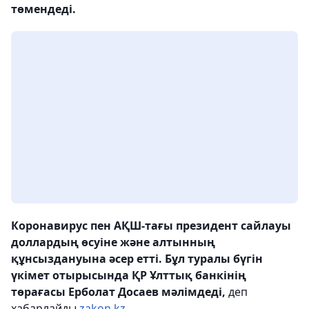
төмендеді.
Коронавирус пен АҚШ-тағы президент сайлауы
доллардың өсуіне және алтынның
құнсыздануына әсер етті. Бұл туралы бүгін
үкімет отырысында ҚР Ұлттық банкінің
төрағасы Ерболат Досаев мәлімдеді,
деп
хабарлайды
zakon.kz.