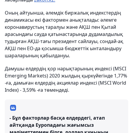
Оның айтуынша, әлемдік биржалық индекстердің
динамикасы екі фактормен анықталады: әлемге
коронавирустың таралуы және АҚШ пен Қытай
арасындағы сауда қатынастарында дүдамалдылық
тудырған АҚШ-тағы президент сайлауы, сондай-ақ
АҚШ пен ЕО-да қосымша бюджеттік ынталандыру
шараларының қабылдануы.
Дамушы елдердің қор нарықтарының индексі (MSCI
Emerging Markets) 2020 жылдың қыркүйегінде 1,77%
-ға, дамыған елдердің акциялар индексі (MSCI World
Index) - 3,59% -ға төмендеді.
- Бұл факторлар басқа елдердегі, атап
айтқанда Еуропадағы жағымсыз
мәліметтермен бірге, доллар құнының