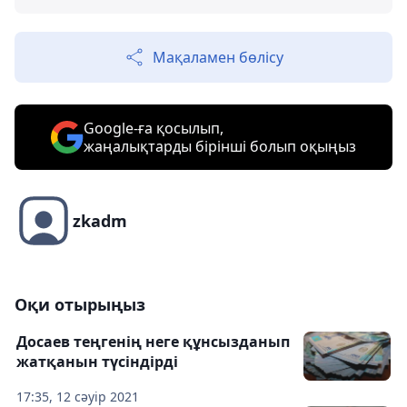
Мақаламен бөлісу
Google-ға қосылып,
жаңалықтарды бірінші болып оқыңыз
zkadm
Оқи отырыңыз
Досаев теңгенің неге құнсызданып
жатқанын түсіндірді
17:35, 12 сәуір 2021