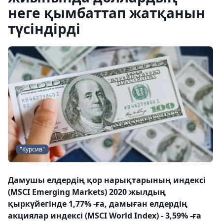
неге қымбаттап жатқанын
түсіндірді
"Курсив"
Дамушы елдердің қор нарықтарының индексі
(MSCI Emerging Markets) 2020 жылдың
қыркүйегінде 1,77% -ға, дамыған елдердің
акциялар индексі (MSCI World Index) - 3,59% -ға