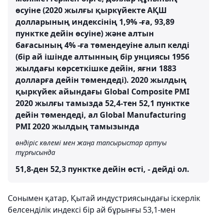
өсуіне (2020 жылғы қыркүйекте АҚШ
долларының индексінің 1,9% -ға, 93,89
пунктке дейін өсуіне) және алтын
бағасының 4% -ға төмендеуіне алып келді
(бір ай ішінде алтынның бір унциясы 1956
жылдағы көрсеткішке дейін, яғни 1883
долларға дейін төмендеді). 2020 жылдың
қыркүйек айындағы Global Composite PMI
2020 жылғы тамызда 52,4-тен 52,1 пунктке
дейін төмендеді, ал Global Manufacturing
PMI 2020 жылдың тамызында
өндіріс көлемі мен жаңа тапсырыстар артуы
тұрғысында
51,8-ден 52,3 пунктке дейін өсті, - дейді ол.
Сонымен қатар, Қытай индустриясындағы іскерлік
белсенділік индексі бір ай бұрынғы 53,1-мен