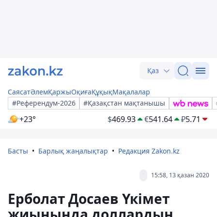
Қаз
Саясат
Әлем
Қаржы
Оқиға
Құқық
Мақалалар
#Референдум-2026
#Қазақстан мақтанышы
+23°
$
469.93
€
541.64
₽
5.71
Басты
Барлық жаңалықтар
Редакция Zakon.kz
15:58, 13 қазан 2020
Ерболат Досаев Үкімет
жиынында доллардың