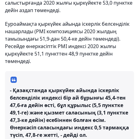
салыстырғанда 2020 жылғы қыркүйекте 53,0 пунктке
дейін аздап төмендеді.
Еуроаймақта қыркүйек айында іскерлік белсенділік
нашарлады (PMI композициясы 2020 жылдың
тамызындағы 51,9-дан 50,4-ке дейін төмендеді).
Ресейде өнеркәсіптік PMI индексі 2020 жылғы
қыркүйекте 51,1 пункттен 48,9 пунктке дейін
төмендеді.
- Қазақстанда қыркүйек айында іскерлік
белсенділік индексі бір ай бұрынғы 45,4-тен
47,6-ға дейін өсті, бұл құрылыс (5,5 пунктке
49,1-ге) және қызмет саласының (3,1 пунктке
47,3-ке дейін) есебіннен болған өсім.
Өнеркәсіп саласындағы индекс 0,5 тармаққа
түсіп, 47,8-ге жетті, - дейді ол.