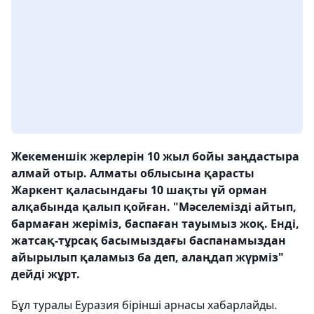
Жекеменшік жерлерін 10 жыл бойы заңдастыра
алмай отыр. Алматы облысына қарасты
Жаркент қаласындағы 10 шақты үй орман
алқабында қалып қойған. "Мәселемізді айтып,
бармаған жеріміз, баспаған тауымыз жоқ. Енді,
жатсақ-тұрсақ басымыздағы баспанамыздан
айырылып қаламыз ба деп, алаңдап жүрміз"
дейді жұрт.
Бұл туралы Еуразия бірінші арнасы хабарлайды.