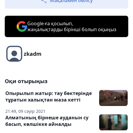
Мақаламен бөлісу
Google-ға қосылып,
жаңалықтарды бірінші болып оқыңыз
zkadm
Оқи отырыңыз
Опырылып жатыр: тау бөктерінде
тұратын халықтан маза кетті
21:49, 09 сәуір 2021
Алматының бірнеше ауданын су
басып, көлшікке айналды