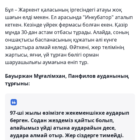
Бұл – Жаркент қаласының іргесіндегі атауы жоқ
шағын елді мекен. Ел арасында "Инкубатор" аталып
кеткен. Кезінде үйрек фермасы болған екен. Қазір
мұнда 30-дан астам отбасы тұрады. Алайда, соның
оншақтысы баспанасының құжатын әлі күнге
заңдастыра алмай келеді. Өйткені, жер телімінің
жартысы, яғни, үй тұрған бөлігі орман
шаруашылығы аумағына еніп тұр.
Бауыржан Мұғалімхан, Панфилов ауданының
тұрғыны:
97-ші жылы өзімізге жекеменшікке аударып
берген. Содан жездеміз қайтыс болып,
апайымыз үйді атына аударайын десе,
аудара алмай отыр. Жер сіздерге тимейді.