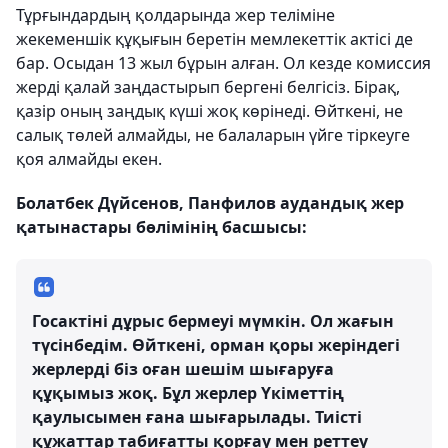
Тұрғындардың қолдарында жер теліміне
жекеменшік құқығын беретін мемлекеттік актісі де
бар. Осыдан 13 жыл бұрын алған. Ол кезде комиссия
жерді қалай заңдастырып бергені белгісіз. Бірақ,
қазір оның заңдық күші жоқ көрінеді. Өйткені, не
салық төлей алмайды, не балаларын үйге тіркеуге
қоя алмайды екен.
Болатбек Дүйсенов, Панфилов аудандық жер
қатынастары бөлімінің басшысы:
Госактіні дұрыс бермеуі мүмкін. Ол жағын
түсінбедім. Өйткені, орман қоры жеріндегі
жерлерді біз оған шешім шығаруға
құқымыз жоқ. Бұл жерлер Үкіметтің
қаулысымен ғана шығарылады. Тиісті
құжаттар табиғатты қорғау мен реттеу