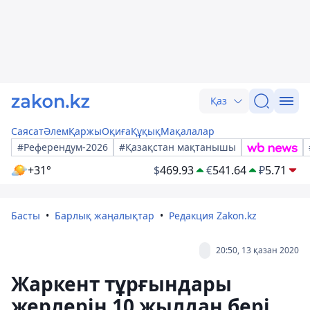
Қаз
Саясат
Әлем
Қаржы
Оқиға
Құқық
Мақалалар
#Референдум-2026
#Қазақстан мақтанышы
+31°
$
469.93
€
541.64
₽
5.71
Басты
Барлық жаңалықтар
Редакция Zakon.kz
20:50, 13 қазан 2020
Жаркент тұрғындары
жерлерін 10 жылдан бері