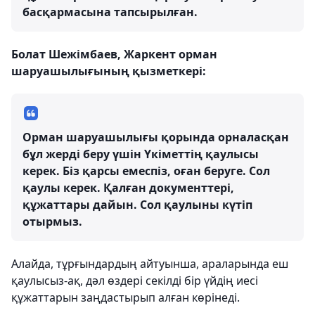
басқармасына тапсырылған.
Болат Шежімбаев, Жаркент орман
шаруашылығының қызметкері:
Орман шаруашылығы қорында орналасқан
бұл жерді беру үшін Үкіметтің қаулысы
керек. Біз қарсы емеспіз, оған беруге. Сол
қаулы керек. Қалған документтері,
құжаттары дайын. Сол қаулыны күтіп
отырмыз.
Алайда, тұрғындардың айтуынша, араларында еш
қаулысыз-ақ, дәл өздері секілді бір үйдің иесі
құжаттарын заңдастырып алған көрінеді.