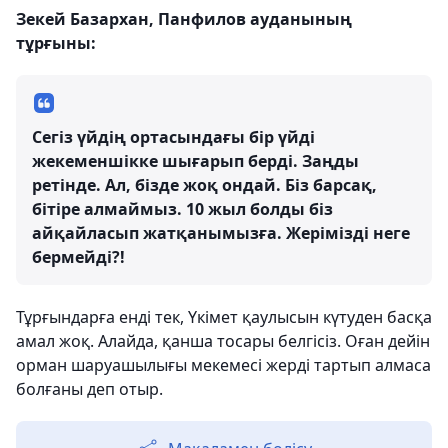
Зекей Базархан, Панфилов ауданының
тұрғыны:
Сегіз үйдің ортасындағы бір үйді
жекеменшікке шығарып берді. Заңды
ретінде. Ал, бізде жоқ ондай. Біз барсақ,
бітіре алмаймыз. 10 жыл болды біз
айқайласып жатқанымызға. Жерімізді неге
бермейді?!
Тұрғындарға енді тек, Үкімет қаулысын күтуден басқа
амал жоқ. Алайда, қанша тосары белгісіз. Оған дейін
орман шаруашылығы мекемесі жерді тартып алмаса
болғаны деп отыр.