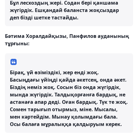
Бұл лесхоздың жері. Содан бері қаншама
жүгірдік. Ешқандай баланста жоқсыздар
деп бізді шетке тастайды.
Бәтима Хоралдайқызы, Панфилов ауданының
тұрғыны:
Бірақ, үй өзіміздікі, жер енді жоқ.
Басыңдағы үйіңді қайда әкетсең, онда әкет.
Біздің неміз жоқ. Сосын біз онда жүгірдік,
мында жүгірдік. Талдықорғанға бардық, не
астанаға апар деді. Оған бардық. Түк те жоқ.
Сомен тарығып отырмыз, міне. Мысалы,
мен кәртейдім. Мынау қолымдағы бала.
Осы балаға мұралыққа қалдыруым керек.