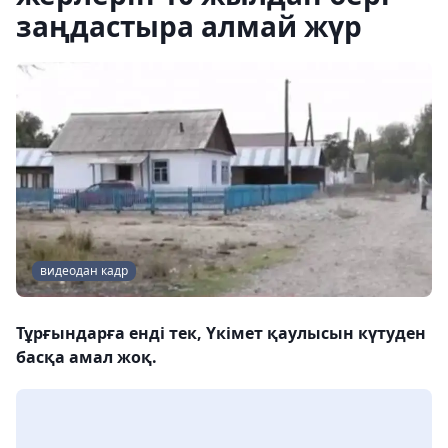
заңдастыра алмай жүр
видеодан кадр
Тұрғындарға енді тек, Үкімет қаулысын күтуден
басқа амал жоқ.