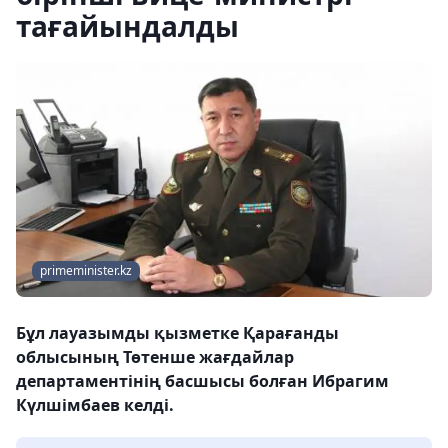
тағайындалды
primeminister.kz
Бұл лауазымды қызметке Қарағанды
облысының Төтенше жағдайлар
департаментінің басшысы болған Ибрагим
Күлшімбаев келді.