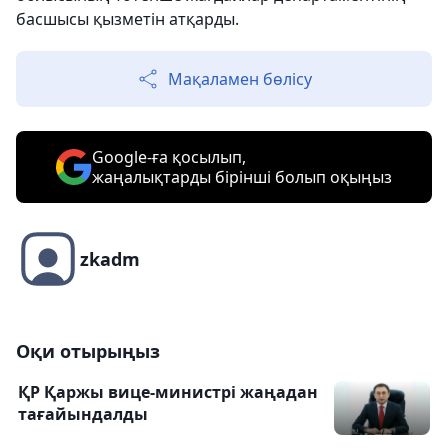
басшысы қызметін атқарды.
Мақаламен бөлісу
Google-ға қосылып,
жаңалықтарды бірінші болып оқыңыз
zkadm
Оқи отырыңыз
ҚР Қаржы вице-министрі жаңадан
тағайындалды