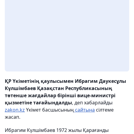
ҚР Үкіметінің қаулысымен Ибрагим Даукесұлы
Күлшімбаев Қазақстан Республикасының
төтенше жағдайлар бірінші вице-министрі
қызметіне тағайындалды
, деп хабарлайды
zakon.kz
Үкімет басшысының
сайтына
сілтеме
жасап.
Ибрагим Күлшімбаев 1972 жылы Қарағанды