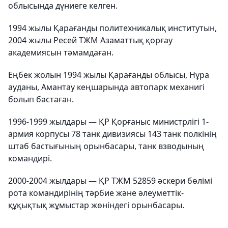
облысында дүниеге келген.
1994 жылы Қарағанды политехникалық институтын,
2004 жылы Ресей ТЖМ Азаматтық қорғау
академиясын тәмамдаған.
Еңбек жолын 1994 жылы Қарағанды облысы, Нұра
ауданы, Амантау кеңшарында автопарк механигі
болып бастаған.
1996-1999 жылдары — ҚР Қорғаныс министрлігі 1-
армия корпусы 78 танк дивизиясы 143 танк полкінің
штаб бастығының орынбасары, танк взводының
командирі.
2000-2004 жылдары — ҚР ТЖМ 52859 әскери бөлімі
рота командирінің тәрбие және әлеуметтік-
құқықтық жұмыстар жөніндегі орынбасары.