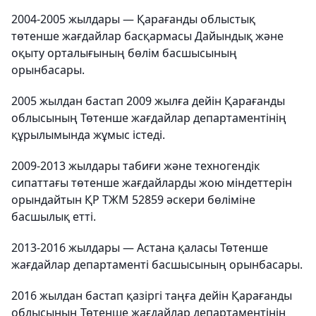
2004-2005 жылдары — Қарағанды облыстық
төтенше жағдайлар басқармасы Дайындық және
оқыту орталығының бөлім басшысының
орынбасары.
2005 жылдан бастап 2009 жылға дейін Қарағанды
облысының Төтенше жағдайлар департаментінің
құрылымында жұмыс істеді.
2009-2013 жылдары табиғи және техногендік
сипаттағы төтенше жағдайларды жою міндеттерін
орындайтын ҚР ТЖМ 52859 әскери бөліміне
басшылық етті.
2013-2016 жылдары — Астана қаласы Төтенше
жағдайлар департаменті басшысының орынбасары.
2016 жылдан бастап қазіргі таңға дейін Қарағанды
облысының Төтенше жағдайлар департаментінің