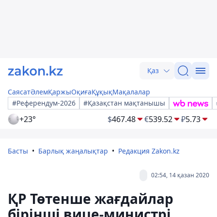
Қаз
Саясат
Әлем
Қаржы
Оқиға
Құқық
Мақалалар
#Референдум-2026
#Қазақстан мақтанышы
+23°
$
467.48
€
539.52
₽
5.73
Басты
Барлық жаңалықтар
Редакция Zakon.kz
02:54, 14 қазан 2020
ҚР Төтенше жағдайлар
бірінші вице-министрі