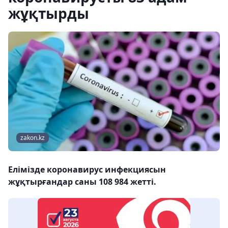
жұқтырды
zakon.kz
Елімізде коронавирус инфекциясын
жұқтырғандар саны 108 984 жетті.