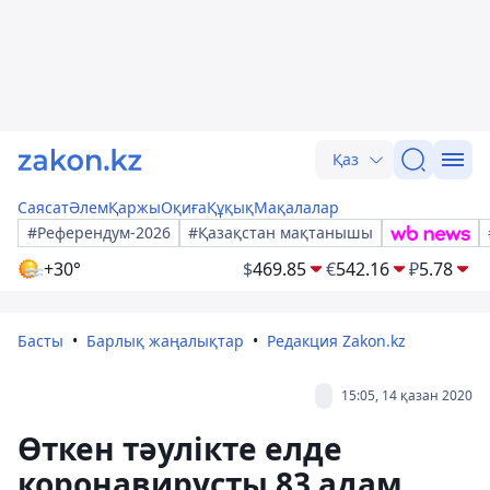
Қаз
Саясат
Әлем
Қаржы
Оқиға
Құқық
Мақалалар
#Референдум-2026
#Қазақстан мақтанышы
+30°
$
469.85
€
542.16
₽
5.78
Басты
Барлық жаңалықтар
Редакция Zakon.kz
15:05, 14 қазан 2020
Өткен тәулікте елде
коронавирусты 83 адам