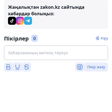
Жаңалықтан zakon.kz сайтында
хабардар болыңыз:
Пікірлер
0
Кіру
Пікір жазу