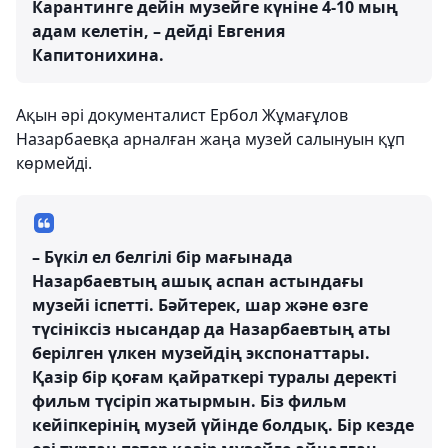
Карантинге дейін музейге күніне 4-10 мың
адам келетін, – дейді Евгения
Капитонихина.
Ақын әрі документалист Ербол Жұмағұлов
Назарбаевқа арналған жаңа музей салынуын құп
көрмейді.
– Бүкіл ел белгілі бір мағынада
Назарбаевтың ашық аспан астындағы
музейі іспетті. Бәйтерек, шар және өзге
түсініксіз нысандар да Назарбаевтың аты
берілген үлкен музейдің экспонаттары.
Қазір бір қоғам қайраткері туралы деректі
фильм түсіріп жатырмын. Біз фильм
кейіпкерінің музей үйінде болдық. Бір кезде