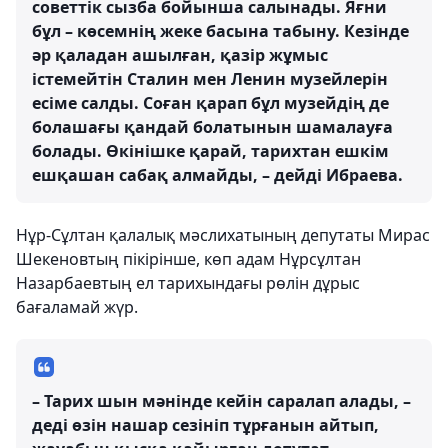
советтік сызба бойынша салынады. Яғни
бұл – көсемнің жеке басына табыну. Кезінде
әр қаладан ашылған, қазір жұмыс
істемейтін Сталин мен Ленин музейлерін
есіме салды. Соған қарап бұл музейдің де
болашағы қандай болатынын шамалауға
болады. Өкінішке қарай, тарихтан ешкім
ешқашан сабақ алмайды, – дейді Ибраева.
Нұр-Сұлтан қалалық мәслихатының депутаты Мирас
Шекеновтың пікірінше, көп адам Нұрсұлтан
Назарбаевтың ел тарихындағы рөлін дұрыс
бағаламай жүр.
– Тарих шын мәнінде кейін саралап алады, –
деді өзін нашар сезініп тұрғанын айтып,