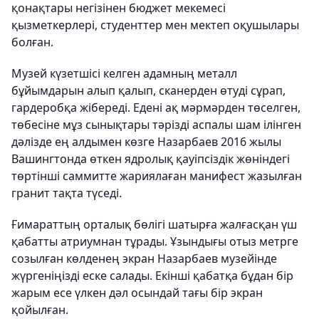
қонақтары негізінен бюджет мекемесі
қызметкерлері, студенттер мен мектеп оқушылары
болған.
Музей күзетшісі келген адамның металл
бұйымдарын алып қалып, сканерден өтуді сұрап,
гардеробқа жібереді. Едені ақ мәрмәрден төселген,
төбесіне мұз сынықтары тәрізді аспалы шам ілінген
дәлізде ең алдымен көзге Назарбаев 2016 жылы
Вашингтонда өткен ядролық қауіпсіздік жөніндегі
төртінші саммитте жариялаған манифест жазылған
гранит тақта түседі.
Ғимараттың орталық бөлігі шатырға жалғасқан үш
қабатты атриумнан тұрады. Ұзындығы отыз метрге
созылған көлденең экран Назарбаев музейінде
жүргеніңізді еске салады. Екінші қабатқа бұдан бір
жарым есе үлкен дәл осындай тағы бір экран
қойылған.