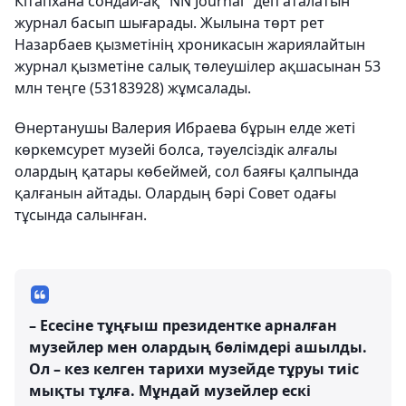
Кітапхана сондай-ақ "NN Journal" деп аталатын
журнал басып шығарады. Жылына төрт рет
Назарбаев қызметінің хроникасын жариялайтын
журнал қызметіне салық төлеушілер ақшасынан 53
млн теңге (53183928) жұмсалады.
Өнертанушы Валерия Ибраева бұрын елде жеті
көркемсурет музейі болса, тәуелсіздік алғалы
олардың қатары көбеймей, сол баяғы қалпында
қалғанын айтады. Олардың бәрі Совет одағы
тұсында салынған.
– Есесіне тұңғыш президентке арналған
музейлер мен олардың бөлімдері ашылды.
Ол – кез келген тарихи музейде тұруы тиіс
мықты тұлға. Мұндай музейлер ескі