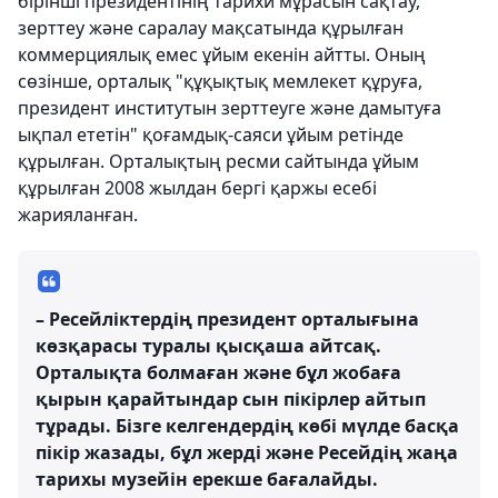
бірінші президентінің тарихи мұрасын сақтау,
зерттеу және саралау мақсатында құрылған
коммерциялық емес ұйым екенін айтты. Оның
сөзінше, орталық "құқықтық мемлекет құруға,
президент институтын зерттеуге және дамытуға
ықпал ететін" қоғамдық-саяси ұйым ретінде
құрылған. Орталықтың ресми сайтында ұйым
құрылған 2008 жылдан бергі қаржы есебі
жарияланған.
– Ресейліктердің президент орталығына
көзқарасы туралы қысқаша айтсақ.
Орталықта болмаған және бұл жобаға
қырын қарайтындар сын пікірлер айтып
тұрады. Бізге келгендердің көбі мүлде басқа
пікір жазады, бұл жерді және Ресейдің жаңа
тарихы музейін ерекше бағалайды.