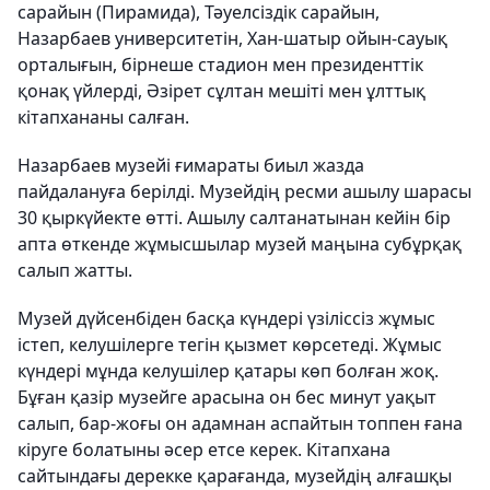
сарайын (Пирамида), Тәуелсіздік сарайын,
Назарбаев университетін, Хан-шатыр ойын-сауық
орталығын, бірнеше стадион мен президенттік
қонақ үйлерді, Әзірет сұлтан мешіті мен ұлттық
кітапхананы салған.
Назарбаев музейі ғимараты биыл жазда
пайдалануға берілді. Музейдің ресми ашылу шарасы
30 қыркүйекте өтті. Ашылу салтанатынан кейін бір
апта өткенде жұмысшылар музей маңына субұрқақ
салып жатты.
Музей дүйсенбіден басқа күндері үзіліссіз жұмыс
істеп, келушілерге тегін қызмет көрсетеді. Жұмыс
күндері мұнда келушілер қатары көп болған жоқ.
Бұған қазір музейге арасына он бес минут уақыт
салып, бар-жоғы он адамнан аспайтын топпен ғана
кіруге болатыны әсер етсе керек. Кітапхана
сайтындағы дерекке қарағанда, музейдің алғашқы