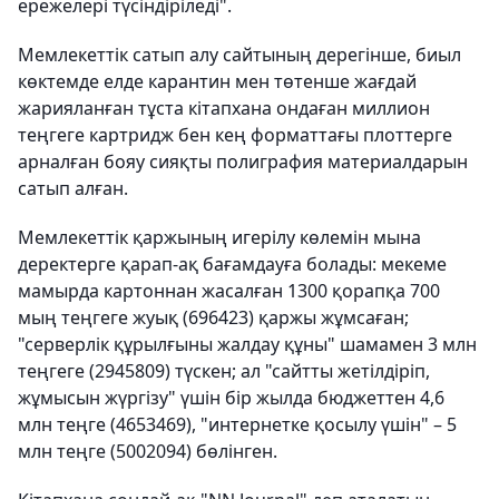
ережелері түсіндіріледі".
Мемлекеттік сатып алу сайтының дерегінше, биыл
көктемде елде карантин мен төтенше жағдай
жарияланған тұста кітапхана ондаған миллион
теңгеге картридж бен кең форматтағы плоттерге
арналған бояу сияқты полиграфия материалдарын
сатып алған.
Мемлекеттік қаржының игерілу көлемін мына
деректерге қарап-ақ бағамдауға болады: мекеме
мамырда картоннан жасалған 1300 қорапқа 700
мың теңгеге жуық (696423) қаржы жұмсаған;
"серверлік құрылғыны жалдау құны" шамамен 3 млн
теңгеге (2945809) түскен; ал "сайтты жетілдіріп,
жұмысын жүргізу" үшін бір жылда бюджеттен 4,6
млн теңге (4653469), "интернетке қосылу үшін" – 5
млн теңге (5002094) бөлінген.