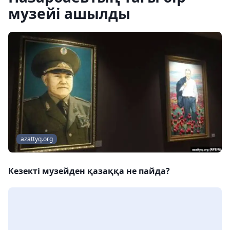
музейі ашылды
azattyq.org
Кезекті музейден қазаққа не пайда?