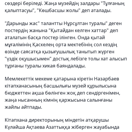
сөздері беріледі. Жаңа музейдің залдары "Тұлғаның
қалыптасуы", "Көшбасшы жолы" деп аталады.
"Дарынды жас" талантты Нұрсұлтан туралы" деген
постердің жанына "Қытайдан келген хаттар" деп
аталатын басқа постер ілінген. Онда қытай
мұғалімінің Қаскелең орта мектебінің сол кездің
өзінде саясатқа қызығушылық танытып жүрген
"үздік оқушысымен" достық лебізге толы хат алысып
тұрғаны туралы хикая баяндалады.
Мемлекеттік мекеме қатарына кіретін Назарбаев
кітапханасының басшылығы музей құрылысына
бюджеттен ақша бөлінген жоқ деп сендіргенімен,
жаңа нысанның кімнің қаржысына салынғаны
жайлы айтпады.
Кітапхана директорының міндетін атқарушы
Күләйша Ақтаева Азаттыққа жіберген жауабында