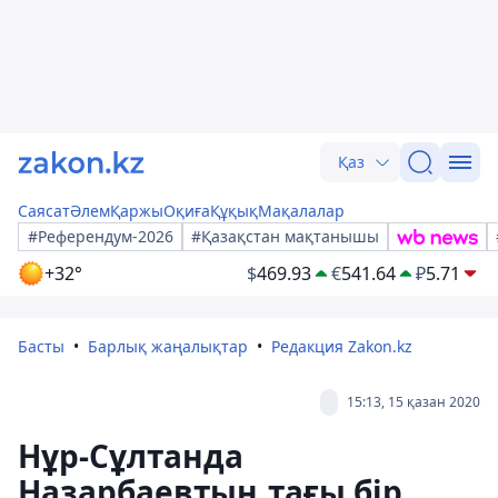
Қаз
Саясат
Әлем
Қаржы
Оқиға
Құқық
Мақалалар
#Референдум-2026
#Қазақстан мақтанышы
+32°
$
469.93
€
541.64
₽
5.71
Басты
Барлық жаңалықтар
Редакция Zakon.kz
15:13, 15 қазан 2020
Нұр-Сұлтанда
Назарбаевтың тағы бір