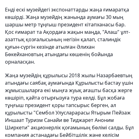
Енді ескі музейдегі экспонаттарды жаңа ғимаратқа
көшірді. Жаңа музейдің жанында аумағы 30 мың
шаршы метр тұңғыш президент кітапханасы бар.
Қос ғимарат та Ақордаға жақын маңда, "Алаш" ұлт-
азаттық қозғалысының негізін қалап, сталиндік
қуғын-сүргін кезінде атылған Әлихан
Бөкейхановтың атындағы көшенің бойында
орналасқан.
Жаңа музейдің құрылысы 2018 жылы Назарбаевтың
атындағы саябақ аумағында Құрылысты бастау үшін
жұмысшыларға екі мыңға жуық ағашты басқа жерге
көшіріп, қайта отырғызуға тура келді. Бұл жобаға
тұңғыш президент қоры тапсырыс берген, ал
құрылысты "Сембол Улусларарасы Ятырым Пейзаж
Иншаат Туризм Санайи ве Тиджарет Аноним
Ширкети" акционерлік қоғамының бөлімі салды. Бұл
компания астанадағы Бейбітшілік және келісім