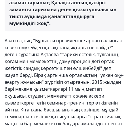
азаматтарының Қазақстанның қазіргі
заманғы тарихына деген қызығушылығын
тиісті ауқымда қанағаттандыруға
мүмкіндігі жоқ".
Азаттықтың "Бұрынғы президентке арнап салынған
кезекті музейден қазақстандықтарға не пайда?"
деген сұрағына Ақтаева "тарихи естелік, тұлғаның,
қоғам мен мемлекеттің даму процесіндегі ортақ
жетістік сандық көрсеткішпен өлшенбейді" деп
жауап берді. Бірақ артынша орталықтың "үлкен оқу-
ағарту жұмысын" жүргізіп отырғанын, 2015 жылдан
бері мекеме қызметкерлері 11 мың мектеп
оқушысы, студент, мемлекеттік және әскери
қызметкерге тегін семинар-тренингтер өткізгенін
айтты. Кітапхана басшылығының сөзінше, мұндай
семинарлар кезінде қатысушыларға "стратегиялық
маңызы бар мемлекеттік бағдарламалардың негізгі