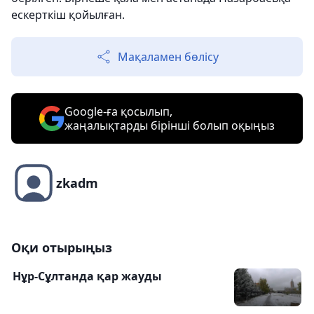
ескерткіш қойылған.
Мақаламен бөлісу
Google-ға қосылып,
жаңалықтарды бірінші болып оқыңыз
zkadm
Оқи отырыңыз
Нұр-Сұлтанда қар жауды