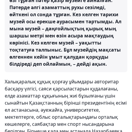
өзі тұрған пәтер қазір музейге айналған.
Пәтерде әлгі азаматтың рухы сезіледі,
өйткені ол сонда тұрған. Кез келген тарихи
музей осы ерекше аурасымен тартымды. Ал
мына музей – даңғойлықтың қырық мың
шаршы метрі мен өзін асыра мақтаудың
көрінісі. Кез келген музей – уақытты
тоқтатуға талпыныс. Бұл музейдің мақсаты
өлгеннен кейін ұмыт қалудан қорқуды
білдіреді деп ойлаймын, – дейді ақын.
Халықаралық құқық қорғау ұйымдары авторитар
басқару үлгісі, саяси қарсыластарын қудалағаны,
елде азаматтар құқығының жиі бұзылғаны үшін
сынайтын Қазақстанның бірінші президентінің есімі
ел астанасына, әуежайға, университетке,
мектептерге, облыс орталықтарындағы орталық
көшелерге, саябақтар мен спорт нысандарына
берілген. Бірнеше қала мен астанада Назарбаевқа