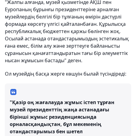
"Жалпы алғанда, музей қызметінде АҚШ пен
Еуропаның бұрынғы президенттеріне арналған
музейлердің белгілі бір тұлғаның өмірін дәстүрлі
формада көрсету үлгісі қайталанбаған. Құрылысқа
республикалық бюджеттен қаржы бөлінген жоқ.
Осылай астанада отандастарымыздың эстетикалық
ғана емес, білім алу және зерттеуге байланысты
сұранысын қанағаттандыратын тағы бір әлеуметтік
нысан жұмысын бастады" деген.
Ол музейдің басқа жерге көшуін былай түсіндіреді:
"Қазір оң жағалауда жұмыс істеп тұрған
музей президенттің жаңа астанадағы
бірінші жұмыс резиденциясында
орналасқандықтан, бұл мекеменің
отандастарымыз бен шетел