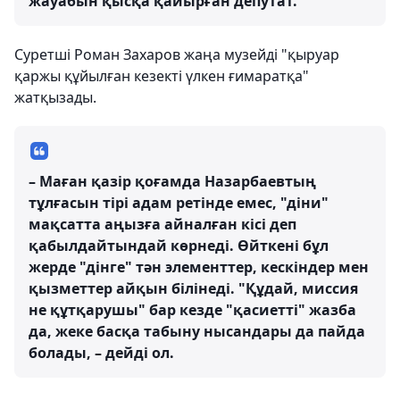
жауабын қысқа қайырған депутат.
Суретші Роман Захаров жаңа музейді "қыруар
қаржы құйылған кезекті үлкен ғимаратқа"
жатқызады.
– Маған қазір қоғамда Назарбаевтың
тұлғасын тірі адам ретінде емес, "діни"
мақсатта аңызға айналған кісі деп
қабылдайтындай көрнеді. Өйткені бұл
жерде "дінге" тән элементтер, кескіндер мен
қызметтер айқын білінеді. "Құдай, миссия
не құтқарушы" бар кезде "қасиетті" жазба
да, жеке басқа табыну нысандары да пайда
болады, – дейді ол.