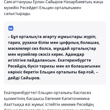
Саясаттанушы Ерлан Сайыров Назарбаевтың жаңа
музейін Ресейдегі Ельцин орталығымен
салыстырады.
– Бұл орталықта ағарту жұмыстары жүріп,
тарих, рухани білім мен цифрлық болашақ
мәселелері сөз болса, мұндай орталықтар
мен музейлер сөзсіз керек. Адамдар
игілігіне пайдалансын. Екатеринбургте
Ресейдің бүкіл тарихы мен ел болашағынан
көрініс беретін Ельцин орталығы бар ғой, –
дейді Сайыров.
Екатеринбургтегі Ельцин орталығы баспасөз
қызметінің басшысы Евгения Капитонихина
Азаттыққа өзі жұмыс істейтін мекеме Ресейдің