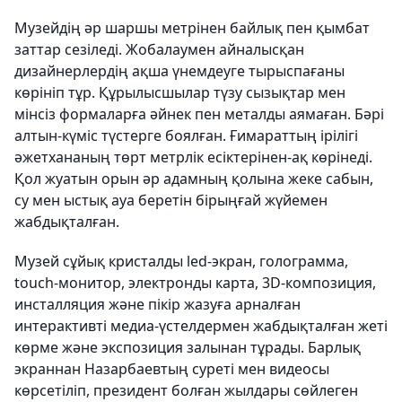
Музейдің әр шаршы метрінен байлық пен қымбат
заттар сезіледі. Жобалаумен айналысқан
дизайнерлердің ақша үнемдеуге тырыспағаны
көрініп тұр. Құрылысшылар түзу сызықтар мен
мінсіз формаларға әйнек пен металды аямаған. Бәрі
алтын-күміс түстерге боялған. Ғимараттың ірілігі
әжетхананың төрт метрлік есіктерінен-ақ көрінеді.
Қол жуатын орын әр адамның қолына жеке сабын,
су мен ыстық ауа беретін бірыңғай жүйемен
жабдықталған.
Музей сұйық кристалды led-экран, голограмма,
touch-монитор, электронды карта, 3D-композиция,
инсталляция және пікір жазуға арналған
интерактивті медиа-үстелдермен жабдықталған жеті
көрме және экспозиция залынан тұрады. Барлық
экраннан Назарбаевтың суреті мен видеосы
көрсетіліп, президент болған жылдары сөйлеген