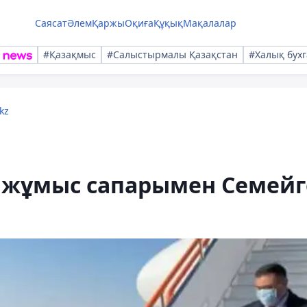
Саясат
Әлем
Қаржы
Оқиға
Құқық
Мақалалар
#Қазақмыс
#Салыстырмалы Қазақстан
#Халық бухг
kz
 жұмыс сапарымен Семейг