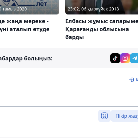
10 тамыз 2020
23:02, 06 қыркүйек 2018
де жаңа мереке -
Елбасы жұмыс сапарым
үні аталып өтуде
Қарағанды облысына
барды
абардар болыңыз:
Пікір жаз