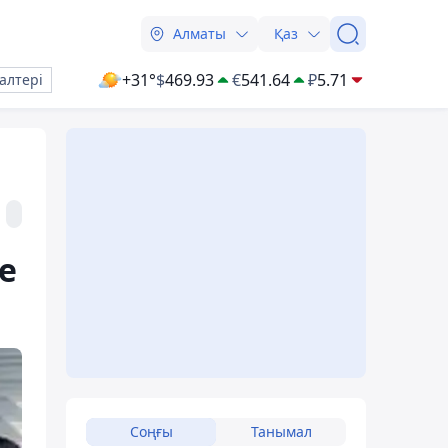
Алматы
Қаз
+31°
$
469.93
€
541.64
₽
5.71
алтері
е
Соңғы
Танымал