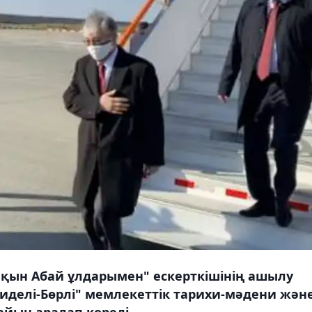
ақын Абай ұлдарымен" ескерткішінің ашылу
иделі-Бөрлі" мемлекеттік тарихи-мәдени жән
йын аралап көреді.