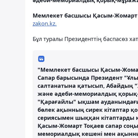
Мемлекет басшысы Қасым-Жомарт 
zakon.kz.
Бұл туралы Президенттің баспасөз х
"Мемлекет басшысы Қасым-Жомар
Сапар барысында Президент "Ұлы
салтанатына қатысып, Абайдың "
және әдеби-мемориалдық қорық-
"Қарағайлы" ықшам ауданындағ
бөлек ақынның сирек кітаптар қ
сериясымен шыққан кітаптарды к
Қасым-Жомарт Тоқаев сапар соңы
мемориалдық кешені мен ақынның