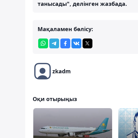
танысады", делінген жазбада.
Мақаламен бөлісу:
zkadm
Оқи отырыңыз