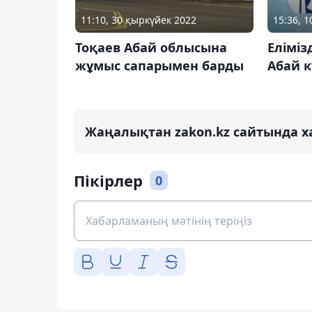
11:10, 30 қыркүйек 2022
15:36, 
Тоқаев Абай облысына
Еліміз
жұмыс сапарымен барды
Абай к
Жаңалықтан zakon.kz сайтында х
Пікірлер
0