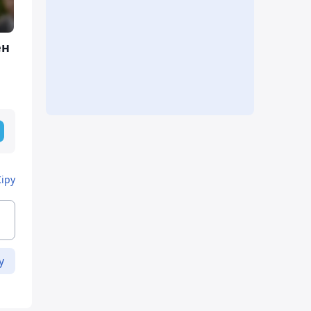
ен
Кіру
у