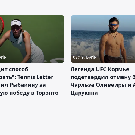
үгін
08:19, Бүгін
ит способ
Легенда UFC Кормье
ать": Tennis Letter
подетвердил отмену 
лил Рыбакину за
Чарльза Оливейры и 
ую победу в Торонто
Царукяна