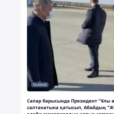
Facebook
Сапар барысында Президент "Ұлы 
салтанатына қатысып, Абайдың "Ж
әдеби-мемориалдық қорық-мұража