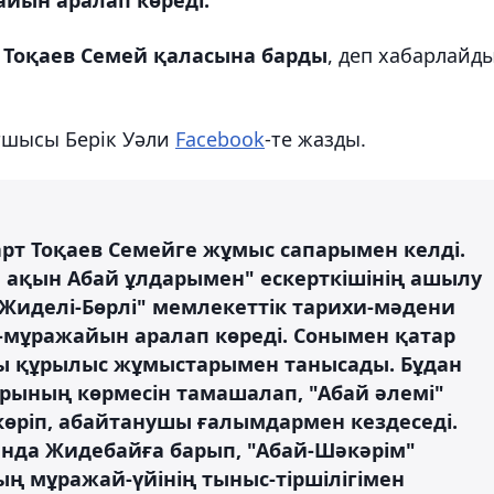
Тоқаев Семей қаласына барды
, деп хабарлайд
атшысы Берік Уәли
Facebook
-те жазды.
т Тоқаев Семейге жұмыс сапарымен келді.
 ақын Абай ұлдарымен" ескерткішінің ашылу
Жиделі-Бөрлі" мемлекеттік тарихи-мәдени
мұражайын аралап көреді. Сонымен қатар
ы құрылыс жұмыстарымен танысады. Бұдан
орының көрмесін тамашалап, "Абай әлемі"
өріп, абайтанушы ғалымдармен кездеседі.
нда Жидебайға барып, "Абай-Шәкәрім"
 мұражай-үйінің тыныс-тіршілігімен