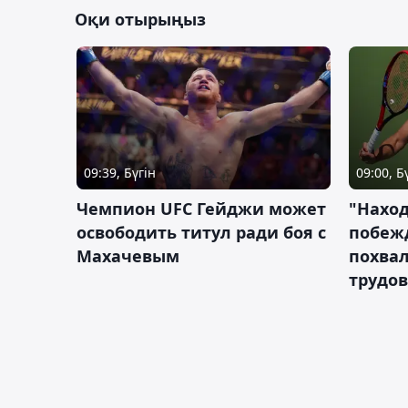
Оқи отырыңыз
09:39, Бүгін
09:00, Б
Чемпион UFC Гейджи может
"Наход
освободить титул ради боя с
побежд
Махачевым
похва
трудов