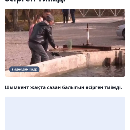
видеодан кадр
Шымкент жақта сазан балығын өсірген тиімді.