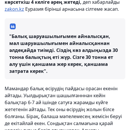
көрсеткіш 4 келіге әрең жетеді,
деп хабарлайды
zakon.kz
Еуразия бірінші арнасына сілтеме жасап.
"Балық шаруашылығымен айналысқан,
мал шаруашылығымен айналысқаннан
әлдеқайда тиімді. Сіздің көз алдыңызда 30
тонна балықтың еті жүр. Сізге 30 тонна ет
алу үшін қаншама жер керек, қаншама
затрата керек".
Мамандар балық өсірудің пайдасы орасан екенін
айтады. Уылдырықтан шашылғанннан кейін
балықтар 6-7 ай ішінде сатуға жарамды күйге
жететенін айтады. Тек оны өсірудің жолын білсе
болғаны. Бірақ, балаша мәпелемесең жемісін беруі
де екітайлай екен. Сондықтан салмағына қарай