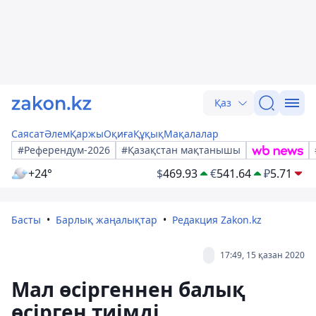
Қаз
Саясат
Әлем
Қаржы
Оқиға
Құқық
Мақалалар
#Референдум-2026
#Қазақстан мақтанышы
+24°
$
469.93
€
541.64
₽
5.71
Басты
Барлық жаңалықтар
Редакция Zakon.kz
17:49, 15 қазан 2020
Мал өсіргеннен балық
өсірген тиімді