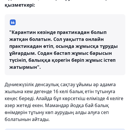
қызметкері:
"Карантин кезінде практикадан болып
жатқан болатын. Сол уақытта онлайн
практикадан өтіп, осында жұмысқа тұруды
ұйғардым. Содан бастап жұмыс барысын
түсініп, балыққа қорегін беріп жұмыс істеп
жатырмын".
Дүниежүзілік денсаулық сақтау ұйымы әр адамға
жылына кем дегенде 16 келі балық етін тұтынуға
кеңес береді. Алайда бұл көрсеткіш елімізде 4 келіге
әзер жетеді екен. Мамандар йодқа бай балық
өнімдерін тұтыну көп аурудың алды алуға сеп
болатынын айтады.