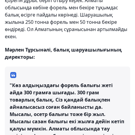
қорегін дұрыс беріп отыру керек. Алматы
облысында көбіне форель мен бекіре тұқымдас
балық өсірге пайдалы көрінеді. Шаруашылық
жылына 250 тонна форель мен 50 тонна бекіре
өндіреді. Ол Алматының сұранысынан артылмайды
екен.
Мәрлен Тұрсынәлі, балық шаруашылығының
директоры:
"Көз алдыңыздағы форель балығы жеті
айда 300 грамға шығады. 300 грам
товарлық балық. Сіз қандай балықпен
айналысасыз соған байланысты да.
Мысалы, осетр балығы тоже бір жыл.
Мысалы сазан балығы екі жылға дейін кетіп
қалуы мүмкін. Алматы облысында тау