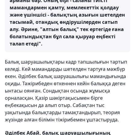
арманы бар. Оның бірі - саланы тиісті
мамандармен қамту, мемлекеттік қолдау
және үшіншісі - балықтың азығын шетелден
тасымай, отандық өндірушілерден сатып
алу. Әрине, "алтын балық" тек ертегіде ғана
болатындықтан бұл сала қыруар еңбекті
талап етеді".
Балық шаруашылықтары кадр тапшылығын тартып
келеді. Кей мамандарды шетелден тартуға мәжбүр
екен. Әділбек балық шаруашылығы мамандығында
оқиды. Тәжірибеден өткеннен кейін балыққа деген
ынтасы оянған. Сондықтан осында жұмысқа
орналасқан. Қазір шәкіртақысымен бірге
еңбекақысын да алып отыр. Сабақтан тыс
уақытында балықтарды тамақтандырып, теория
жүзінде алған білімін тіжірибемен ұштастыруда.
Әділбек Абай, балық шаруашылығының