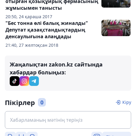
отырған қозықұйрық фермасының
жұмысымен танысты
20:50, 24 қараша 2017
"Бес тонна өлі балық жиналды"
Депутат қазақстандықтардың
денсаулығына алаңдады
21:40, 27 желтоқсан 2018
Жаңалықтан zakon.kz сайтында
хабардар болыңыз:
Пікірлер
0
Кіру