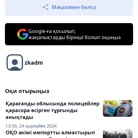
Мақаламен бөлісу
Google-ға қосылып,
жаңалықтарды бірінші болып оқыңыз
zkadm
Оқи отырыңыз
Қарағанды облысында полицейлер
қарасора өсірген тұрғынды
анықтады
13:50, 24 қыркүйек 2024
ОҚО әкімі импортты алмастырып