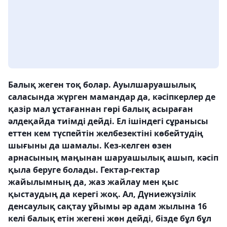
Балық жеген тоқ болар. Ауылшаруашылық
саласында жүрген мамандар да, кәсіпкерлер де
қазір мал ұстағаннан гөрі балық асыраған
әлдеқайда тиімді дейді. Ел ішіндегі сұранысы
еттен кем түспейтін желбезектіні көбейтудің
шығыны да шамалы. Кез-келген өзен
арнасының маңынан шаруашылық ашып, кәсіп
қыла беруге болады. Гектар-гектар
жайылымның да, жаз жайлау мен қыс
қыстаудың да керегі жоқ. Ал, Дүниежүзілік
денсаулық сақтау ұйымы әр адам жылына 16
келі балық етін жегені жөн дейді, бізде бұл бұл