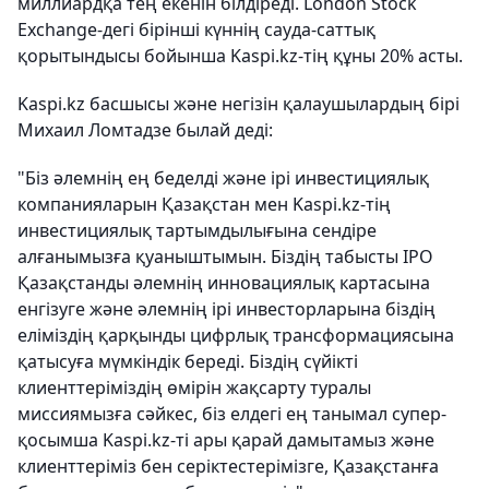
миллиардқа тең екенін білдіреді. London Stock
Exchange-дегі бірінші күннің сауда-саттық
қорытындысы бойынша Kaspi.kz-тің құны 20% асты.
Kaspi.kz басшысы және негізін қалаушылардың бірі
Михаил Ломтадзе былай деді:
"Біз әлемнің ең беделді және ірі инвестициялық
компанияларын Қазақстан мен Kaspi.kz-тің
инвестициялық тартымдылығына сендіре
алғанымызға қуаныштымын. Біздің табысты ІРО
Қазақстанды әлемнің инновациялық картасына
енгізуге және әлемнің ірі инвесторларына біздің
еліміздің қарқынды цифрлық трансформациясына
қатысуға мүмкіндік береді. Біздің сүйікті
клиенттеріміздің өмірін жақсарту туралы
миссиямызға сәйкес, біз елдегі ең танымал супер-
қосымша Kaspi.kz-ті ары қарай дамытамыз және
клиенттеріміз бен серіктестерімізге, Қазақстанға