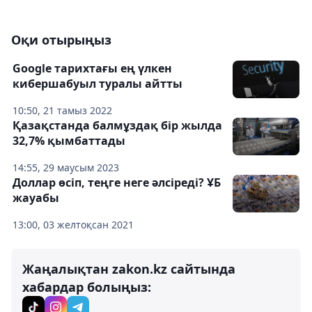
Оқи отырыңыз
Google тарихтағы ең үлкен
кибершабуыл туралы айтты
10:50, 21 тамыз 2022
Қазақстанда балмұздақ бір жылда
32,7% қымбаттады
14:55, 29 маусым 2023
Доллар өсіп, теңге неге әлсіреді? ҰБ
жауабы
13:00, 03 желтоқсан 2021
Жаңалықтан zakon.kz сайтында
хабардар болыңыз: