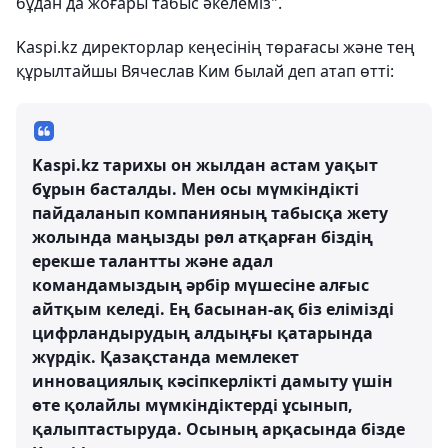
бұдан да жоғары табыс әкелеміз".
Kaspi.kz директорлар кеңесінің төрағасы және тең
құрылтайшы Вячеслав Ким былай деп атап өтті:
Kaspi.kz тарихы он жылдан астам уақыт
бұрын басталды. Мен осы мүмкіндікті
пайдаланып компанияның табысқа жету
жолында маңызды рөл атқарған біздің
ерекше талантты және адал
командамыздың әрбір мүшесіне алғыс
айтқым келеді. Ең басынан-ақ біз елімізді
цифрландырудың алдыңғы қатарында
жүрдік. Қазақстанда мемлекет
инновациялық кәсіпкерлікті дамыту үшін
өте қолайлы мүмкіндіктерді ұсынып,
қалыптастыруда. Осының арқасында бізде