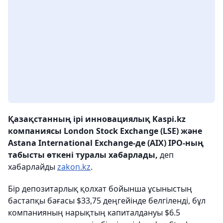
Қазақстанның ірі инновациялық Kaspi.kz
компаниясы London Stock Exchange (LSE) және
Astana International Exchange-де (AIX) IPO-ның
табысты өткені туралы хабарлады,
деп
хабарлайды
zakon.kz
.
Бір депозитарлық қолхат бойынша ұсыныстың
бастапқы бағасы $33,75 деңгейінде белгіленді, бұл
компанияның нарықтың капиталдануы $6.5