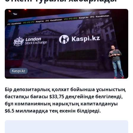
Kaspi.kz
Бір депозитарлық қолхат бойынша ұсыныстың
бастапқы бағасы $33,75 деңгейінде белгіленді,
бұл компанияның нарықтың капиталдануы
$6.5 миллиардқа тең екенін білдіреді.