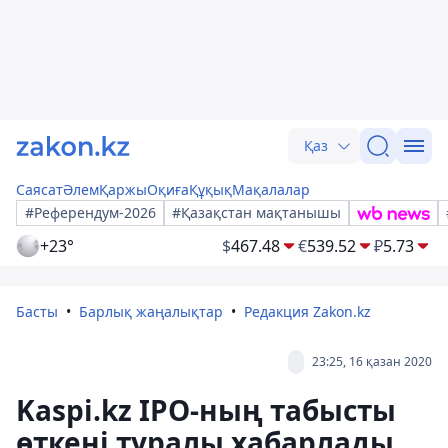
Қаз
Саясат
Әлем
Қаржы
Оқиға
Құқық
Мақалалар
#Референдум-2026
#Қазақстан мақтанышы
+23°
$
467.48
€
539.52
₽
5.73
Басты
Барлық жаңалықтар
Редакция Zakon.kz
23:25, 16 қазан 2020
Kaspi.kz IPO-ның табысты
өткені туралы хабарлады