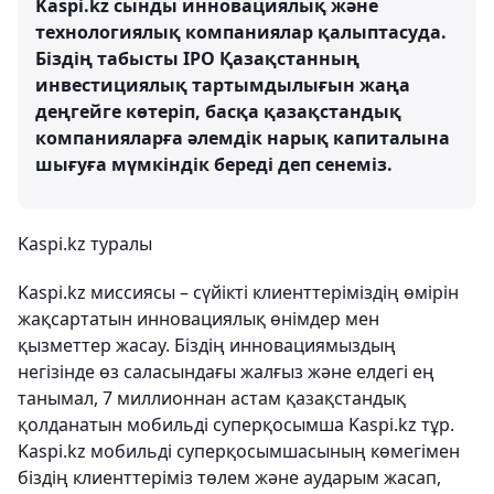
Kaspi.kz сынды инновациялық және
технологиялық компаниялар қалыптасуда.
Біздің табысты ІРО Қазақстанның
инвестициялық тартымдылығын жаңа
деңгейге көтеріп, басқа қазақстандық
компанияларға әлемдік нарық капиталына
шығуға мүмкіндік береді деп сенеміз.
Kaspi.kz туралы
Kaspi.kz миссиясы – сүйікті клиенттеріміздің өмірін
жақсартатын инновациялық өнімдер мен
қызметтер жасау. Біздің инновациямыздың
негізінде өз саласындағы жалғыз және елдегі ең
танымал, 7 миллионнан астам қазақстандық
қолданатын мобильді суперқосымша Kaspi.kz тұр.
Kaspi.kz мобильді суперқосымшасының көмегімен
біздің клиенттеріміз төлем және аударым жасап,