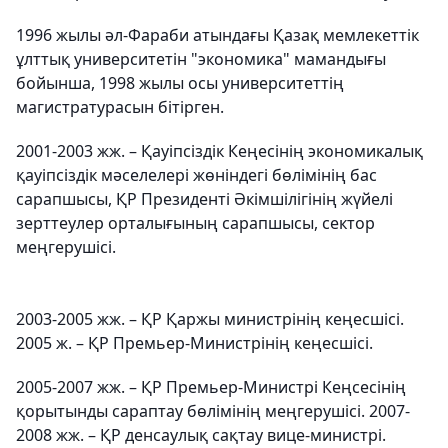
1996 жылы әл-Фараби атындағы Қазақ мемлекеттік
ұлттық университетін "экономика" мамандығы
бойынша, 1998 жылы осы университеттің
магистратурасын бітірген.
2001-2003 жж. – Қауіпсіздік Кеңесінің экономикалық
қауіпсіздік мәселелері жөніндегі бөлімінің бас
сарапшысы, ҚР Президенті Әкімшілігінің жүйелі
зерттеулер орталығының сарапшысы, сектор
меңгерушісі.
2003-2005 жж. – ҚР Қаржы министрінің кеңесшісі.
2005 ж. – ҚР Премьер-Министрінің кеңесшісі.
2005-2007 жж. – ҚР Премьер-Министрі Кеңсесінің
қорытынды сараптау бөлімінің меңгерушісі. 2007-
2008 жж. – ҚР денсаулық сақтау вице-министрі.