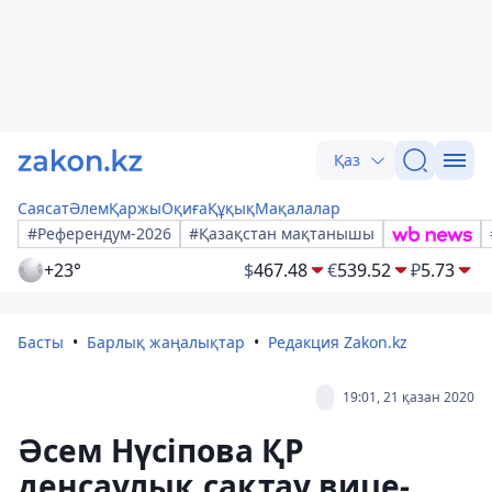
Қаз
Саясат
Әлем
Қаржы
Оқиға
Құқық
Мақалалар
#Референдум-2026
#Қазақстан мақтанышы
+23°
$
467.48
€
539.52
₽
5.73
Басты
Барлық жаңалықтар
Редакция Zakon.kz
19:01, 21 қазан 2020
Әсем Нүсіпова ҚР
денсаулық сақтау вице-