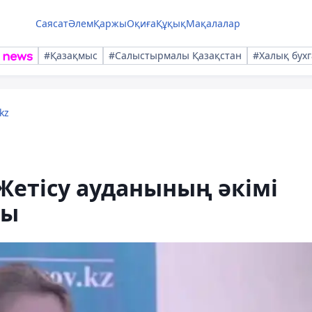
Саясат
Әлем
Қаржы
Оқиға
Құқық
Мақалалар
#Қазақмыс
#Салыстырмалы Қазақстан
#Халық бухг
kz
Жетісу ауданының әкімі
ды