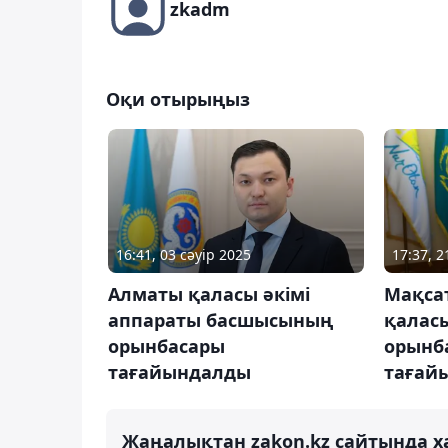
zkadm
Оқи отырыңыз
16:41, 03 сәуір 2025
17:37, 
Алматы қаласы әкімі
Мақса
аппараты басшысының
қаласы
орынбасары
орынб
тағайындалды
тағай
Жаңалықтан zakon.kz сайтында х