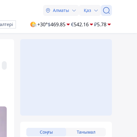
Алматы
Қаз
+30°
$
469.85
€
542.16
₽
5.78
алтері
Соңғы
Танымал