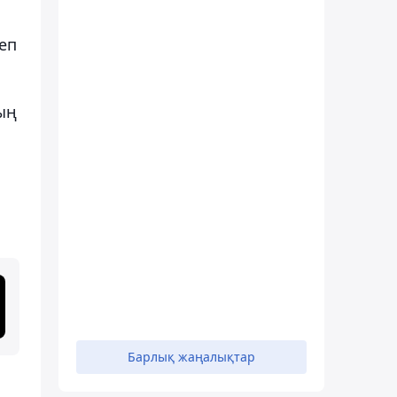
деп
ың
Барлық жаңалықтар