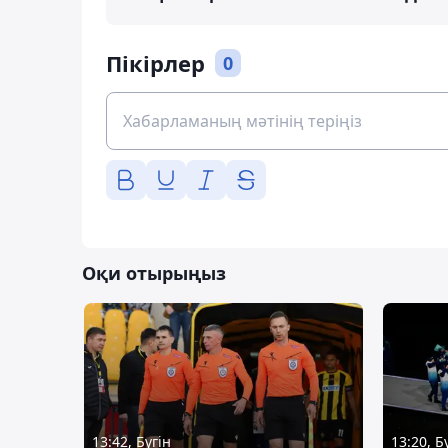
Пікірлер
0
Оқи отырыңыз
13:42, Бүгін
13:20, Б