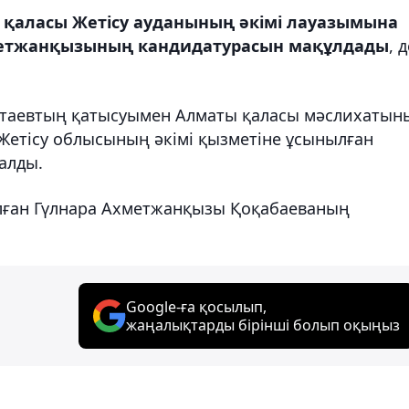
қаласы Жетісу ауданының әкімі лауазымына
метжанқызының кандидатурасын мақұлдады
, 
ынтаевтың қатысуымен Алматы қаласы мәслихатын
а Жетісу облысының әкімі қызметіне ұсынылған
алды.
лған Гүлнара Ахметжанқызы Қоқабаеваның
Google-ға қосылып,
жаңалықтарды бірінші болып оқыңыз