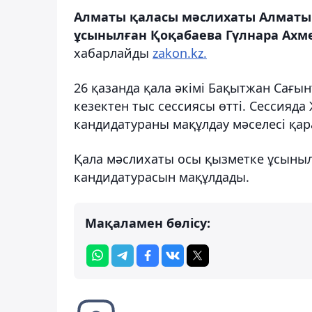
Алматы қаласы мәслихаты Алматы 
ұсынылған Қоқабаева Гүлнара Ах
хабарлайды
zakon.kz.
26 қазанда қала әкімі Бақытжан Сағ
кезектен тыс сессиясы өтті. Сессияд
кандидатураны мақұлдау мәселесі қар
Қала мәслихаты осы қызметке ұсыны
кандидатурасын мақұлдады.
Мақаламен бөлісу: