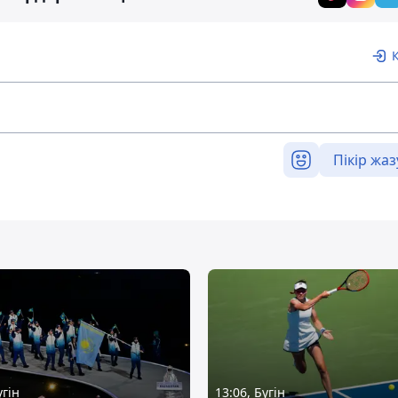
Пікір жаз
үгін
13:06, Бүгін