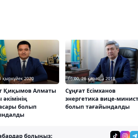
21 қыркүйек 2020
16:00, 26 қараша 2018
т Қиқымов Алматы
Сұңғат Есімханов
 әкімінің
энергетика вице-минист
асары болып
болып тағайындалды
ындалды
абардар болыңыз: