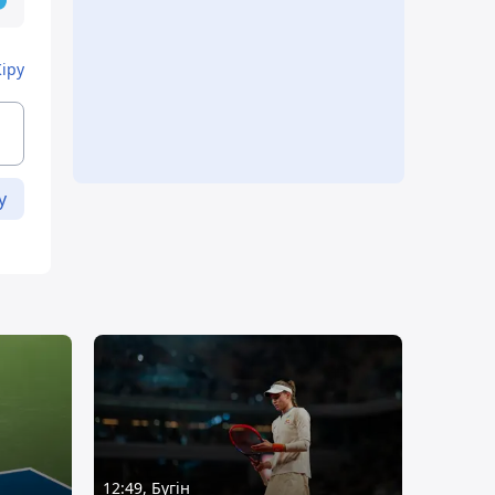
Кіру
у
12:49, Бүгін