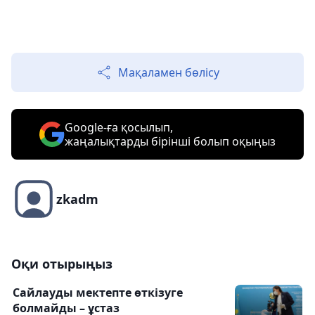
Мақаламен бөлісу
Google-ға қосылып,
жаңалықтарды бірінші болып оқыңыз
zkadm
Оқи отырыңыз
Сайлауды мектепте өткізуге
болмайды – ұстаз