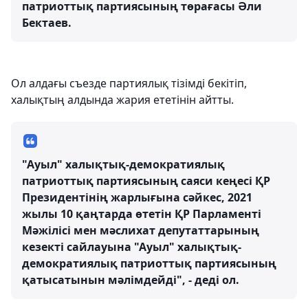
патриоттық партиясының төрағасы Әли
Бектаев.
Ол алдағы съезде партиялық тізімді бекітіп,
халықтың алдында жария ететінін айтты.
"Ауыл" халықтық-демократиялық
патриоттық партиясының саяси кеңесі ҚР
Президентінің жарлығына сәйкес, 2021
жылы 10 қаңтарда өтетін ҚР Парламенті
Мәжілісі мен мәслихат депутаттарының
кезекті сайлауына "Ауыл" халықтық-
демократиялық патриоттық партиясының
қатысатынын мәлімдейді", - деді ол.