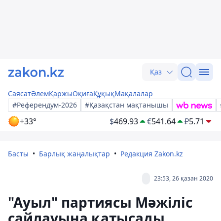
Қаз
Саясат
Әлем
Қаржы
Оқиға
Құқық
Мақалалар
#Референдум-2026
#Қазақстан мақтанышы
+33°
$
469.93
€
541.64
₽
5.71
Басты
Барлық жаңалықтар
Редакция Zakon.kz
23:53, 26 қазан 2020
"Ауыл" партиясы Мәжіліс
сайлауына қатысады