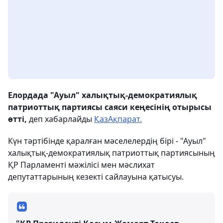
Елордада "Ауыл" халықтық-демократиялық
патриоттық партиясы саяси кеңесінің отырысы
өтті,
деп хабарлайды
ҚазАқпарат.
Күн тәртібінде қаралған мәселелердің бірі - "Ауыл"
халықтық-демократиялық патриоттық партиясының
ҚР Парламенті мәжілісі мен мәслихат
депутаттарының кезекті сайлауына қатысуы.