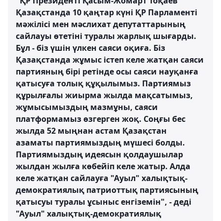
"ҚР Президенті Қасым-Жомарт Тоқаев
Қазақстанда 10 қаңтар күні ҚР Парламенті
мәжілісі мен мәслихат депутаттарының
сайлауы өтетіні туралы жарлық шығарды.
Бұл - біз үшін үлкен саяси оқиға. Біз
Қазақстанда жұмыс істеп келе жатқан саяси
партияның бірі ретінде осы саяси науқанға
қатысуға толық құқылымыз. Партиямыз
құрылғалы жиырма жылда мақсатымыз,
жұмысымыздың мазмұны, саяси
платформамыз өзгерген жоқ. Соңғы бес
жылда 52 мыңнан астам Қазақстан
азаматы партиямыздың мүшесі болды.
Партиямыздың идеясын қолдаушылар
жылдан жылға көбейіп келе жатыр. Алда
келе жатқан сайлауға "Ауыл" халықтық-
демократиялық патриоттық партиясының
қатысуы туралы ұсыныс енгіземін", - деді
"Ауыл" халықтық-демократиялық