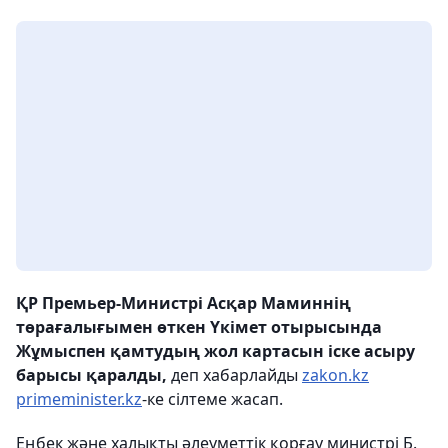
ҚР Премьер-Министрі Асқар Маминнің
төрағалығымен өткен Үкімет отырысында
Жұмыспен қамтудың жол картасын іске асыру
барысы қаралды,
деп хабарлайды
zakon.kz
primeminister.kz
-ке сілтеме жасап.
Еңбек және халықты әлеуметтік қорғау министрі Б.