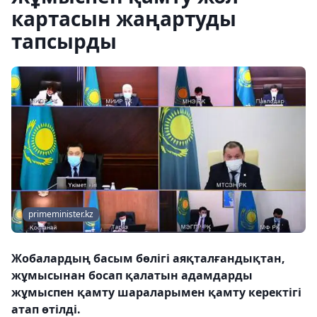
картасын жаңартуды
тапсырды
primeminister.kz
Жобалардың басым бөлігі аяқталғандықтан,
жұмысынан босап қалатын адамдарды
жұмыспен қамту шараларымен қамту керектігі
атап өтілді.