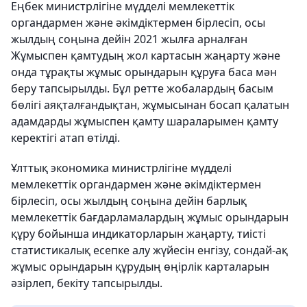
Еңбек министрлігіне мүдделі мемлекеттік
органдармен және әкімдіктермен бірлесіп, осы
жылдың соңына дейін 2021 жылға арналған
Жұмыспен қамтудың жол картасын жаңарту және
онда тұрақты жұмыс орындарын құруға баса мән
беру тапсырылды. Бұл ретте жобалардың басым
бөлігі аяқталғандықтан, жұмысынан босап қалатын
адамдарды жұмыспен қамту шараларымен қамту
керектігі атап өтілді.
Ұлттық экономика министрлігіне мүдделі
мемлекеттік органдармен және әкімдіктермен
бірлесіп, осы жылдың соңына дейін барлық
мемлекеттік бағдарламалардың жұмыс орындарын
құру бойынша индикаторларын жаңарту, тиісті
статистикалық есепке алу жүйесін енгізу, сондай-ақ
жұмыс орындарын құрудың өңірлік карталарын
әзірлеп, бекіту тапсырылды.