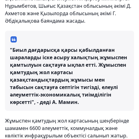
Нұрымбетов, Шығыс Қазақстан облысының әкімі Д.
Ахметов және Қызылорда облысының әкімі Г.
Әбдіқалықова баяндама жасады.
"Биыл дағдарысқа қарсы қабылданған
шараларды іске асыру халықтың жұмыспен
қамтылуын сақтауға ықпал етті. Жұмыспен
қамтудың жол картасы
қазақстандықтардың жұмысы мен
табысын сақтауға септігін тигізді, елеулі
әлеуметтік-экономикалық тиімділігін
көрсетті", - деді А. Мамин.
Жұмыспен қамтудың жол картасының шеңберінде
шамамен 6600 әлеуметтік, коммуналдық және
көліктік инфрақұрылым объектісі салынып жатыр.