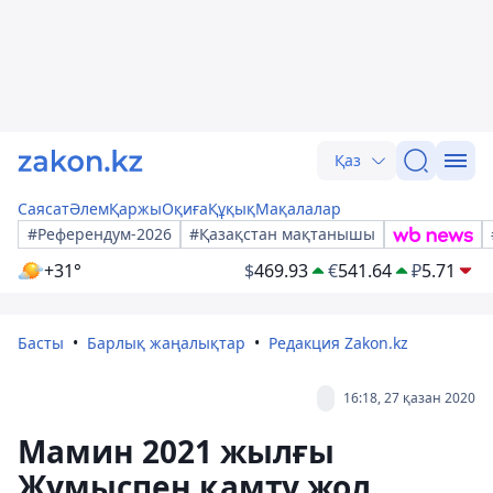
Қаз
Саясат
Әлем
Қаржы
Оқиға
Құқық
Мақалалар
#Референдум-2026
#Қазақстан мақтанышы
+31°
$
469.93
€
541.64
₽
5.71
Басты
Барлық жаңалықтар
Редакция Zakon.kz
16:18, 27 қазан 2020
Мамин 2021 жылғы
Жұмыспен қамту жол