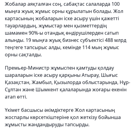
Жобалар аяқталған соң, сабақтас салаларда 100
мыңға жуық жұмыс орны құрылатын болады. Жол
картасының жобаларын іске асыру үшін қажетті
тауарлардың, жұмыстар мен қызметтердің
шамамен 90%-ы отандық өндірушілерден сатып
алынды. 19 мыңға жуық бизнес субъектісі 488 млрд
теңгеге тапсырыс алды, кемінде 114 мың жұмыс
орны сақталды.
Премьер-Министр жұмыспен қамтуды қолдау
шараларын іске асыру қарқыны Атырау, Шығыс
Қазақстан, Жамбыл, Қызылорда облыстарында, Нұр-
Сұлтан және Шымкент қалаларында жоғары екенін
атап өтті.
Үкімет басшысы әкімдіктерге Жол картасының
жоспарлы көрсеткіштеріне қол жеткізу бойынша
жұмысты жандандыруды тапсырды.