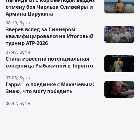
Легенда UFC Кормье подетвердил
отмену боя Чарльза Оливейры и
Армана Царукяна
08:19, Бүгін
Зверев вслед за Синнером
квалифицировался на Итоговый
турнир ATP-2026
07:47, Бүгін
Cтала известна потенциальная
соперница Рыбакиной в Торонто
07:08, Бүгін
Гэрри – о поединке с Махачевым:
Знаю, что могу победить
06:42, Бүгін