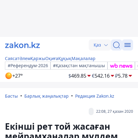
Қаз
Саясат
Әлем
Қаржы
Оқиға
Құқық
Мақалалар
#Референдум-2026
#Қазақстан мақтанышы
+27°
$
469.85
€
542.16
₽
5.78
Басты
Барлық жаңалықтар
Редакция Zakon.kz
22:08, 27 қазан 2020
Екінші рет той жасаған
мейрамханалар мүлдем