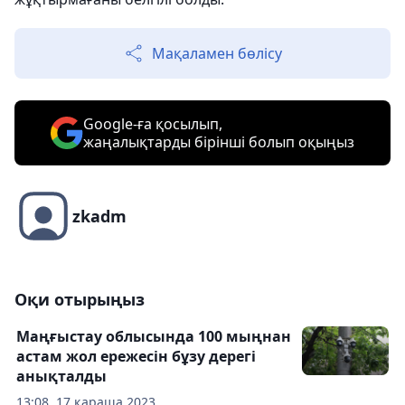
Мақаламен бөлісу
Google-ға қосылып,
жаңалықтарды бірінші болып оқыңыз
zkadm
Оқи отырыңыз
Маңғыстау облысында 100 мыңнан
астам жол ережесін бұзу дерегі
анықталды
13:08, 17 қараша 2023