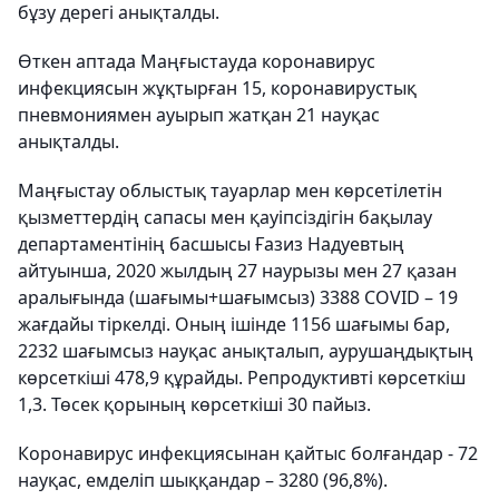
бұзу дерегі анықталды.
Өткен аптада Маңғыстауда коронавирус
инфекциясын жұқтырған 15, коронавирустық
пневмониямен ауырып жатқан 21 науқас
анықталды.
Маңғыстау облыстық тауарлар мен көрсетілетін
қызметтердің сапасы мен қауіпсіздігін бақылау
департаментінің басшысы Ғазиз Надуевтың
айтуынша, 2020 жылдың 27 наурызы мен 27 қазан
аралығында (шағымы+шағымсыз) 3388 COVID – 19
жағдайы тіркелді. Оның ішінде 1156 шағымы бар,
2232 шағымсыз науқас анықталып, аурушаңдықтың
көрсеткіші 478,9 құрайды. Репродуктивті көрсеткіш
1,3. Төсек қорының көрсеткіші 30 пайыз.
Коронавирус инфекциясынан қайтыс болғандар - 72
науқас, емделіп шыққандар – 3280 (96,8%).