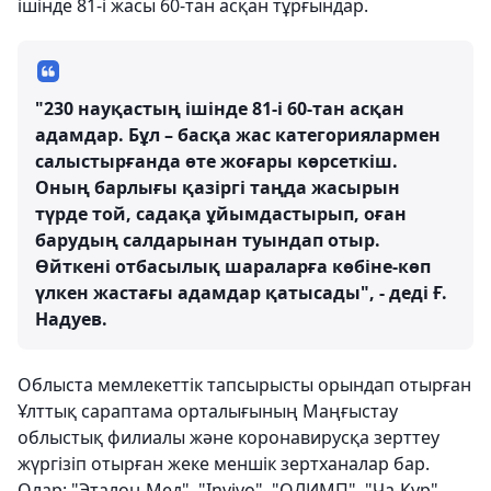
ішінде 81-і жасы 60-тан асқан тұрғындар.
"230 науқастың ішінде 81-і 60-тан асқан
адамдар. Бұл – басқа жас категориялармен
салыстырғанда өте жоғары көрсеткіш.
Оның барлығы қазіргі таңда жасырын
түрде той, садақа ұйымдастырып, оған
барудың салдарынан туындап отыр.
Өйткені отбасылық шараларға көбіне-көп
үлкен жастағы адамдар қатысады", - деді Ғ.
Надуев.
Облыста мемлекеттік тапсырысты орындап отырған
Ұлттық сараптама орталығының Маңғыстау
облыстық филиалы және коронавирусқа зерттеу
жүргізіп отырған жеке меншік зертханалар бар.
Олар: "Эталон-Мед", "Invivo", "ОЛИМП", "Ча-Кур" .