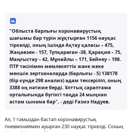
"Облыста барлығы коронавирустың
шағымы бар түрін жұқтырған 1156 науқас
тіркелді, оның ішінде Ақтау қаласы – 475,
Жаңаөзен - 157, Түпқараған -38, Қарақия – 75,
Маңғыстау – 42, Мұнайлы – 171, Бейнеу – 198.
ПТР тәсілімен мемлекеттік және жеке
меншік зертханаларда (барлығы - 5) 138178
(бір күнде 298 анализ) адам тексеріліп, оның
3388 оң нәтиже берді. Ұлттық сараптама
орталығында бүгінгі таңда 24 мыңнан
астам сынама бар", - деді Ғазиз Надуев.
Ал, 1-тамыздан бастап коронавирустық
пневмониямен ауырған 230 науқас тіркелді. Соның