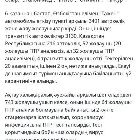
6-қазаннан бастап, Өзбекістан елімен "Тажен"
автомобиль өткізу пункті арқылы 3401 автокөлік
және жаяу жолаушылар кірді. Оның ішінде:
транзиттік автокөліктер 3130, Қазақстан
Республикасына 216 автокөлік, 52 жолаушы (20
жолаушы ПТР анализсіз, ал 32 жолаушы ПТР
анализімен), 4 транзиттік жолаушы өтті. Тексерілген
20 азаматтың ішінен 2 оң нәтиже анықталды. Екеуі
де шағымсыз түрімен анықталуына байланысты, үй
карантиніне алынды.
Ақтау халықаралық әуежайы арқылы шет елдерден
743 жолаушы ұшып келсе, оның ішінде 64 жолаушы
ПТР анализі болмауына байланысты 2 күнге
стационарға жатқызылып, коронавирус
инфекциясына ПТР тест тапсырды. Тест
қорытындысы бойынша олардың вирус
жұқтырмағаны белгілі болды.