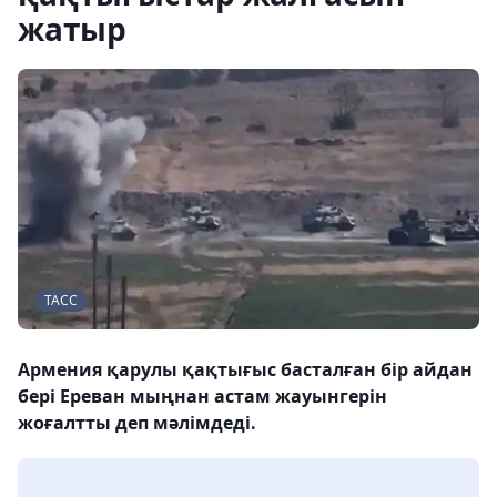
жатыр
ТАСС
Армения қарулы қақтығыс басталған бір айдан
бері Ереван мыңнан астам жауынгерін
жоғалтты деп мәлімдеді.