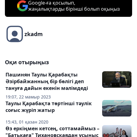
Google-ға қосылып,
жаңалықтарды бірінші болып оқыңыз
zkadm
Оқи отырыңыз
Пашинян Таулы Қарабақты
Әзірбайжанның бір бөлігі деп
тануға дайын екенін мәлімдеді
19:07, 22 мамыр 2023
Таулы Қарабақта төртінші тәулік
соғыс жүріп жатыр
15:43, 01 қазан 2020
Өз еркіңмен кетсең, соттамаймыз –
"Батькаға" Тихановскаядан ұсыныс