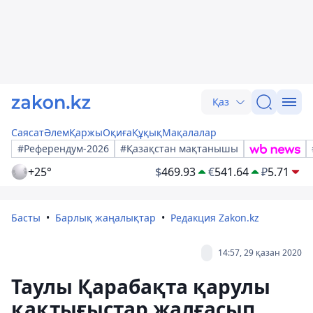
Қаз
Саясат
Әлем
Қаржы
Оқиға
Құқық
Мақалалар
#Референдум-2026
#Қазақстан мақтанышы
+25°
$
469.93
€
541.64
₽
5.71
Басты
Барлық жаңалықтар
Редакция Zakon.kz
14:57, 29 қазан 2020
Таулы Қарабақта қарулы
қақтығыстар жалғасып