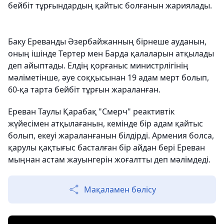
бейбіт тұрғындардың қайтыс болғанын жариялады.
Баку Ереванды Әзербайжанның бірнеше ауданын,
оның ішінде Тертер мен Барда қалаларын атқылады
деп айыптады. Елдің қорғаныс министрлігінің
мәліметінше, әуе соққысынан 19 адам мерт болып,
60-қа тарта бейбіт тұрғын жараланған.
Ереван Таулы Қарабақ "Смерч" реактивтік
жүйесімен атқылағанын, кемінде бір адам қайтыс
болып, екеуі жараланғанын білдірді. Армения болса,
қарулы қақтығыс басталған бір айдан бері Ереван
мыңнан астам жауынгерін жоғалтты деп мәлімдеді.
Мақаламен бөлісу