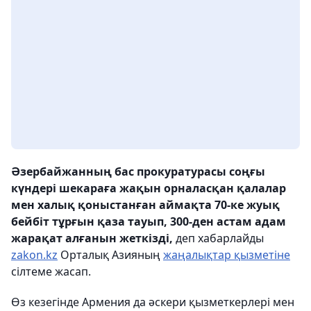
Әзербайжанның бас прокуратурасы соңғы
күндері шекараға жақын орналасқан қалалар
мен халық қоныстанған аймақта 70-ке жуық
бейбіт тұрғын қаза тауып, 300-ден астам адам
жарақат алғанын жеткізді,
деп хабарлайды
zakon.kz
Орталық Азияның
жаңалықтар қызметіне
сілтеме жасап.
Өз кезегінде Армения да әскери қызметкерлері мен