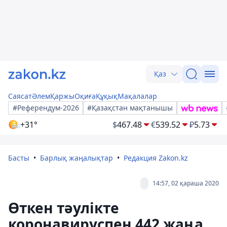
Қаз
Саясат
Әлем
Қаржы
Оқиға
Құқық
Мақалалар
#Референдум-2026
#Қазақстан мақтанышы
+31°
$
467.48
€
539.52
₽
5.73
Басты
Барлық жаңалықтар
Редакция Zakon.kz
14:57, 02 қараша 2020
Өткен тәулікте
коронавируспен 442 жаңа