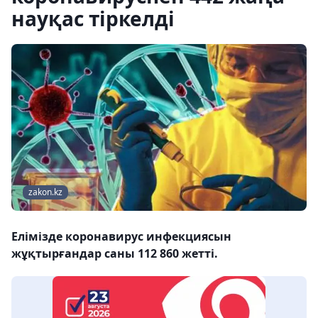
науқас тіркелді
zakon.kz
Елімізде коронавирус инфекциясын
жұқтырғандар саны 112 860 жетті.