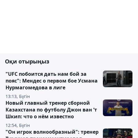
Оқи отырыңыз
"UFC побоится дать нам бой за
пояс": Мендес о первом бое Усмана
Нурмагомедова в лиге
13:13, Бүгін
Новый главный тренер сборной
Казахстана по футболу Джон ван ’т
Шкип: что о нём известно
12:54, Бүгін
"Он игрок волнообразный": тренер