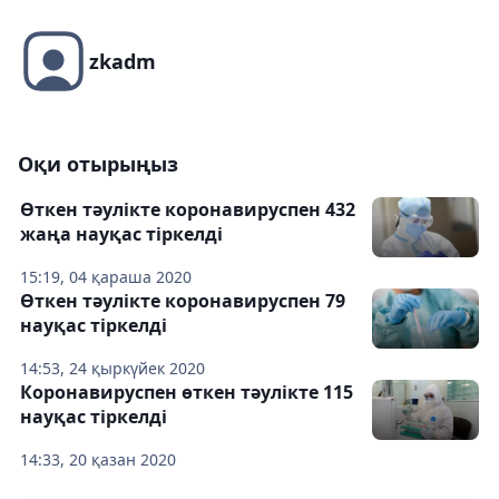
zkadm
Оқи отырыңыз
Өткен тәулікте коронавируспен 432
жаңа науқас тіркелді
15:19, 04 қараша 2020
Өткен тәулікте коронавируспен 79
науқас тіркелді
14:53, 24 қыркүйек 2020
Коронавируспен өткен тәулікте 115
науқас тіркелді
14:33, 20 қазан 2020