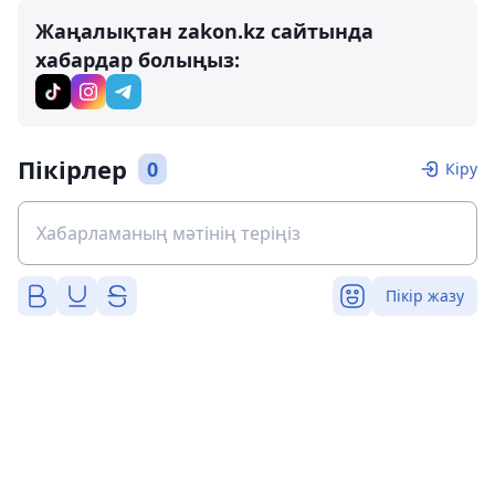
Жаңалықтан zakon.kz сайтында
хабардар болыңыз:
Пікірлер
0
Кіру
Пікір жазу