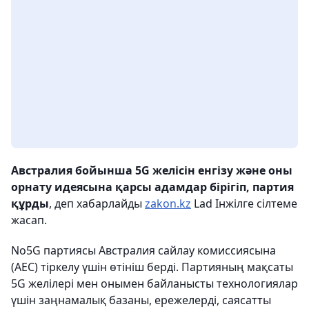
Австралия бойынша 5G желісін енгізу және оны
орнату идеясына қарсы адамдар бірігіп, партия
құрды
, деп хабарлайды
zakon.kz
Lad Інжілге сілтеме
жасап.
No5G партиясы Австралия сайлау комиссиясына
(AEC) тіркелу үшін өтініш берді. Партияның мақсаты
5G желілері мен онымен байланысты технологиялар
үшін заңнамалық базаны, ережелерді, саясатты