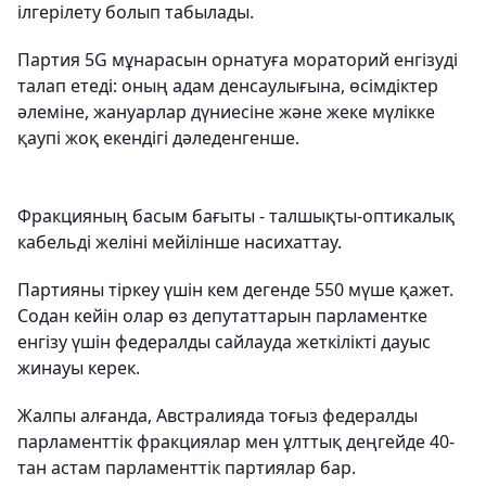
ілгерілету болып табылады.
Партия 5G мұнарасын орнатуға мораторий енгізуді
талап етеді: оның адам денсаулығына, өсімдіктер
әлеміне, жануарлар дүниесіне және жеке мүлікке
қаупі жоқ екендігі дәледенгенше.
Фракцияның басым бағыты - талшықты-оптикалық
кабельді желіні мейілінше насихаттау.
Партияны тіркеу үшін кем дегенде 550 мүше қажет.
Содан кейін олар өз депутаттарын парламентке
енгізу үшін федералды сайлауда жеткілікті дауыс
жинауы керек.
Жалпы алғанда, Австралияда тоғыз федералды
парламенттік фракциялар мен ұлттық деңгейде 40-
тан астам парламенттік партиялар бар.