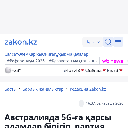
Қаз
Саясат
Әлем
Қаржы
Оқиға
Құқық
Мақалалар
#Референдум-2026
#Қазақстан мақтанышы
+23°
$
467.48
€
539.52
₽
5.73
Басты
Барлық жаңалықтар
Редакция Zakon.kz
16:37, 02 қараша 2020
Австралияда 5G-ға қарсы
адамдар бірігіп, партия