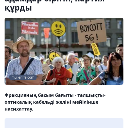
құрды
mulierlife.com
Фракцияның басым бағыты - талшықты-
оптикалық кабельді желіні мейілінше
насихаттау.