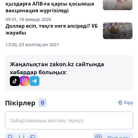
қыздарға АПВ-ға қарсы қосымша
вакцинация жүргізіледі
09:31, 18 мамыр 2026
Доллар өсіп, теңге неге әлсіреді? ҰБ
жауабы
13:00, 03 желтоқсан 2021
Жаңалықтан zakon.kz сайтында
хабардар болыңыз:
Пікірлер
0
Кіру
Пікір жазу