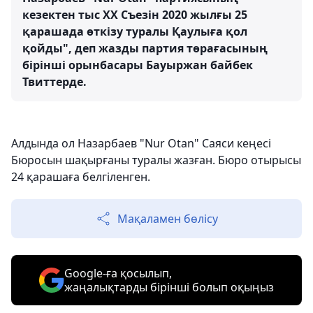
кезектен тыс XX Съезін 2020 жылғы 25
қарашада өткізу туралы Қаулыға қол
қойды", деп жазды партия төрағасының
бірінші орынбасары Бауыржан байбек
Твиттерде.
Алдында ол Назарбаев "Nur Otan" Саяси кеңесі
Бюросын шақырғаны туралы жазған. Бюро отырысы
24 қарашаға белгіленген.
Мақаламен бөлісу
Google-ға қосылып,
жаңалықтарды бірінші болып оқыңыз