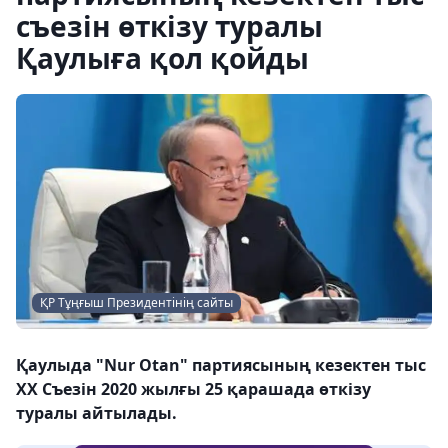
съезін өткізу туралы
Қаулыға қол қойды
ҚР Тұңғыш Президентінің сайты
Қаулыда "Nur Otan" партиясының кезектен тыс
XX Съезін 2020 жылғы 25 қарашада өткізу
туралы айтылады.