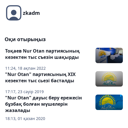
zkadm
Оқи отырыңыз
Тоқаев Nur Otan партиясының
кезектен тыс съезін шақырды
11:24, 18 ақпан 2022
"Nur Otan" партиясының XIX
кезектен тыс сьезі басталды
17:17, 23 сәуір 2019
"Nur Otan" дауыс беру ережесін
бұзбақ болған мүшелерін
жазалады
18:13, 01 қазан 2020