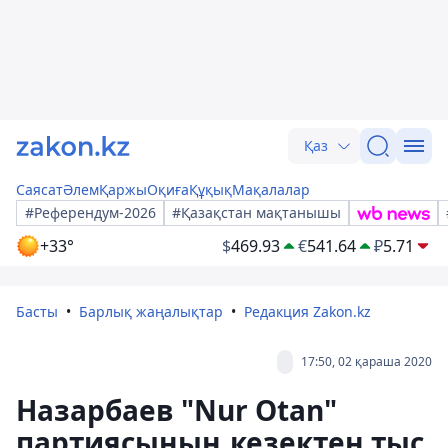
Қаз
Саясат
Әлем
Қаржы
Оқиға
Құқық
Мақалалар
#Референдум-2026
#Қазақстан мақтанышы
+33°
$
469.93
€
541.64
₽
5.71
Басты
Барлық жаңалықтар
Редакция Zakon.kz
17:50, 02 қараша 2020
Назарбаев "Nur Otan"
партиясының кезектен тыс