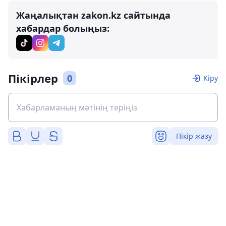
Жаңалықтан zakon.kz сайтында
хабардар болыңыз:
Пікірлер
0
Кіру
Пікір жазу