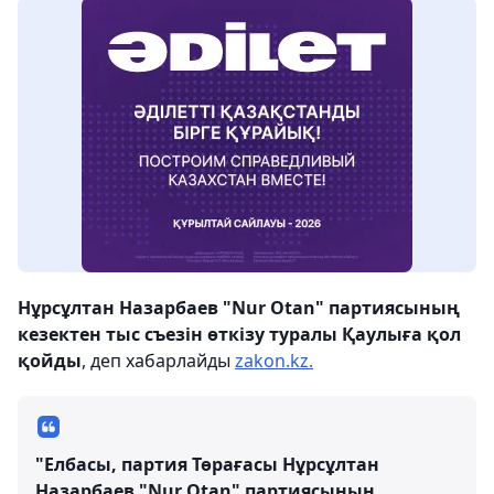
Нұрсұлтан Назарбаев "Nur Otan" партиясының
кезектен тыс съезін өткізу туралы Қаулыға қол
қойды
, деп хабарлайды
zakon.kz.
"Елбасы, партия Төрағасы Нұрсұлтан
Назарбаев "Nur Otan" партиясының