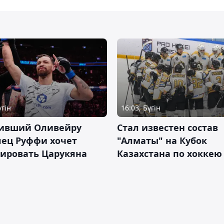
үгін
16:03, Бүгін
ивший Оливейру
Стал известен состав
лец Руффи хочет
"Алматы" на Кубок
тировать Царукяна
Казахстана по хоккею