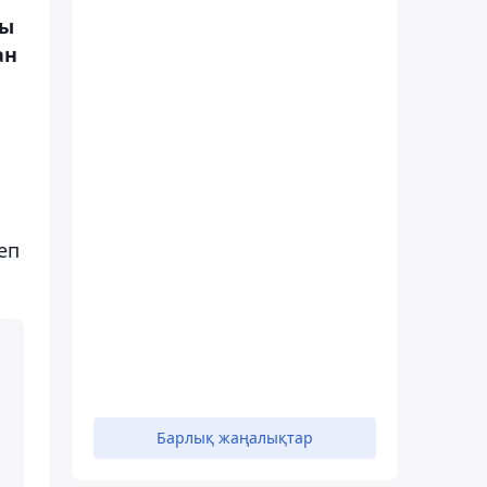
лы
ан
еп
Барлық жаңалықтар