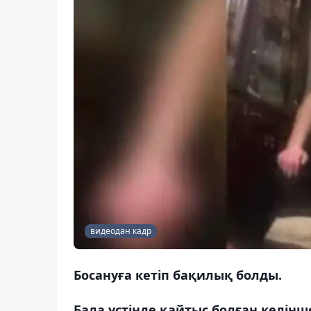
видеодан кадр
Босануға кетіп бақилық болды.
Бала үстінде қайтыс болған келінш