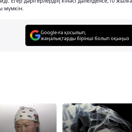
йді. Егер дәрігерлердің кінәсі дәлелденсе,10 жылғ
 мүмкін.
Google-ға қосылып,
жаңалықтарды бірінші болып оқыңыз