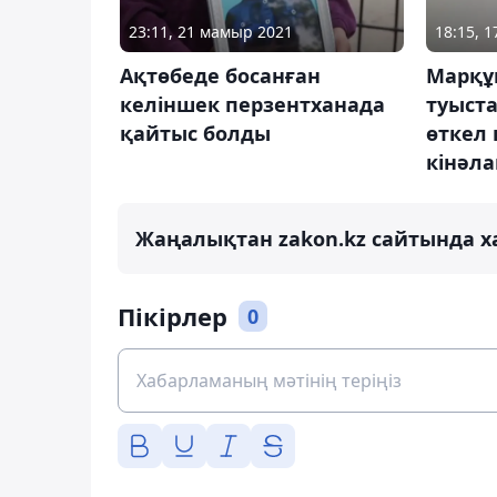
23:11, 21 мамыр 2021
18:15, 
Ақтөбеде босанған
Марқұ
келіншек перзентханада
туыст
қайтыс болды
өткел 
кінәл
Жаңалықтан zakon.kz сайтында х
Пікірлер
0