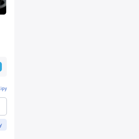
Кіру
у