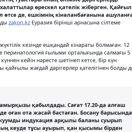
 халаттылар өрескел қателік жіберген. Қайғы
 өтсе де, ешкімнің кінәланбағанына ашуланғ
йды
zakon.kz
Еуразия бірінші арнасына сілтеме
үктілік кезінде ешқандай кінараты болмаған. 12
е перинатология ғылыми орталығында салмағы 5
күннен кейін нәресте шетінеп кетсе, бір күн
ры қайғылы жағдай дәрігерлер қателігінен болды д
Мамырқызы қабылдады. Сағат 17.20-да алғаш
де оған ота жасай бастаған. Босану барысында
куумды индукация арқылы баланы суырып
ның кеуде тұсы ауырып, қан қысымы бірден