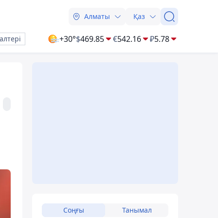
Алматы
Қаз
+30°
$
469.85
€
542.16
₽
5.78
алтері
Соңғы
Танымал