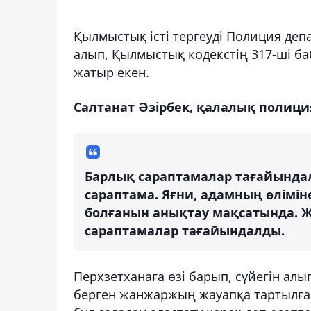
Қылмыстық істі тергеуді Полиция деп
алып, Қылмыстық кодекстің 317-ші ба
жатыр екен.
Салтанат Әзірбек, қалалық полиция
Барлық сараптамалар тағайында
сараптама. Яғни, адамның өлімін
болғанын анықтау мақсатында. Жа
сараптамалар тағайындалды.
Перхзетханаға өзі барып, сүйегін ал
берген жанжаржың жауапқа тартылған 