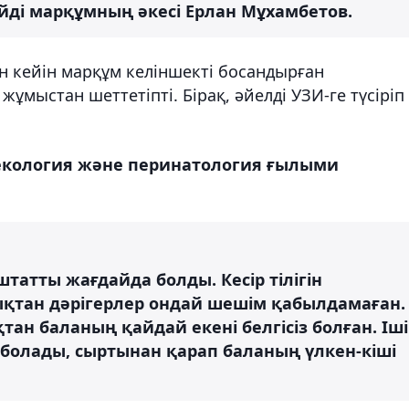
ейді марқұмның әкесі Ерлан Мұхамбетов.
 кейін марқұм келіншекті босандырған
жұмыстан шеттетіпті. Бірақ, әйелді УЗИ-ге түсіріп
некология және перинатология ғылыми
штатты жағдайда болды. Кесір тілігін
қтан дәрігерлер ондай шешім қабылдамаған.
қтан баланың қайдай екені белгісіз болған. Іші
 болады, сыртынан қарап баланың үлкен-кіші