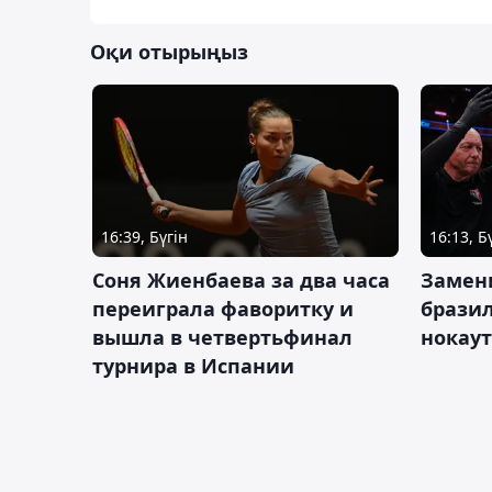
Оқи отырыңыз
16:39, Бүгін
16:13, Б
Соня Жиенбаева за два часа
Замен
переиграла фаворитку и
брази
вышла в четвертьфинал
нокау
турнира в Испании