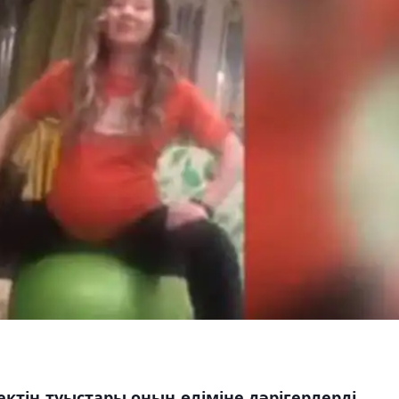
ектің туыстары оның өліміне дәрігерлерді