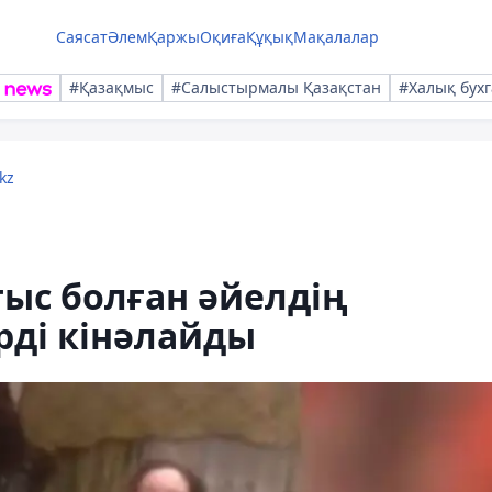
Саясат
Әлем
Қаржы
Оқиға
Құқық
Мақалалар
#Қазақмыс
#Салыстырмалы Қазақстан
#Халық бухг
kz
ыс болған әйелдің
рді кінәлайды