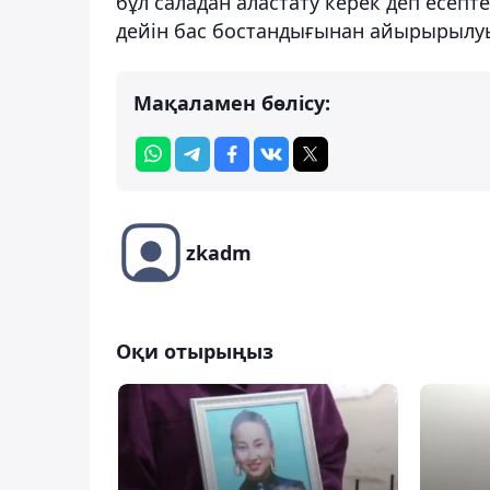
бұл саладан аластату керек деп есепте
дейін бас бостандығынан айырырылуы
Мақаламен бөлісу:
zkadm
Оқи отырыңыз