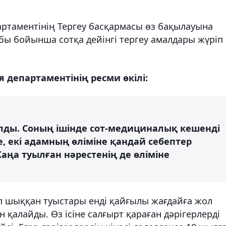
артаментінің Тергеу басқармасы өз бақылауына
бы бойынша сотқа дейінгі тергеу амалдары жүріп
 департаментінің ресми өкілі:
лды. Соның ішінде сот-медициналық кешенді
е, екі адамның өліміне қандай себептер
ңа туылған нәрестенің де өліміне
ып шыққан туыстары енді қайғылы жағдайға жол
қалайды. Өз ісіне салғырт қараған дәрігерлерді