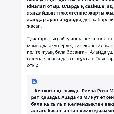
кіналап отыр. Олардың сөзінше, ақ
жағдайдың тіркелгеніне жарты жыл
жандар араша сұрады,
деп хабарла
жасап.
Туыстарының айтуынша, келіншектің ж
мамырда акушерлік, гинекология жән
келіге жуық бала босанған. Алайда үш 
өткенде анасы да көз жұмған. Туыста
отыр.
– Кешкісін қызымды Раева Роза 
рет қарады. Арада 40 минут өткен
бала қысылып қалғандықтан вак
алған. Босанғаннан кейін қызым