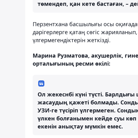
төмендеп, қан кете бастаған, – д
Перзентхана басшылығы осы оқиғадан
дәрігерлерге қатаң сөгіс жарияланып, 
үлгермегендіктерін жеткізді.
Марина Рузматова, акушерлік, ги
орталығының ресми өкілі:
Ол жекеснбі күні түсті. Барлдығы 
жасаудың қажеті болмады. Сонды
УЗИ-ге түсіріп үлгермеген. Сонды
үлкен болғанымен кейде суы көп
екенін анықтау мүмкін емес.