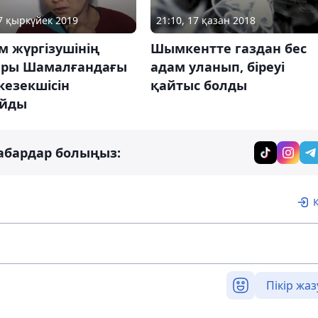
17 қыркүйек 2019
21:10, 17 қазан 2018
м жүргізушінің
Шымкентте газдан бес
ары Шамалғандағы
адам уланып, біреуі
кезекшісін
қайтыс болды
айды
абардар болыңыз:
Пікір жаз