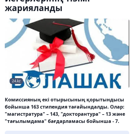
жарияланды
24.kz
Комиссияның екі отырысының қорытындысы
бойынша 163 стипендия тағайындалды. Олар:
"магистратура" – 143, "докторантура" – 13 және
"тағылымдама" бағдарламасы бойынша - 7.