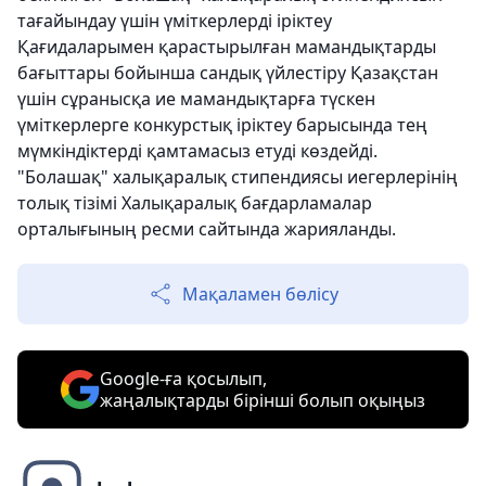
тағайындау үшін үміткерлерді іріктеу
Қағидаларымен қарастырылған мамандықтарды
бағыттары бойынша сандық үйлестіру Қазақстан
үшін сұранысқа ие мамандықтарға түскен
үміткерлерге конкурстық іріктеу барысында тең
мүмкіндіктерді қамтамасыз етуді көздейді.
"Болашақ" халықаралық стипендиясы иегерлерінің
толық тізімі Халықаралық бағдарламалар
орталығының ресми сайтында жарияланды.
Мақаламен бөлісу
Google-ға қосылып,
жаңалықтарды бірінші болып оқыңыз