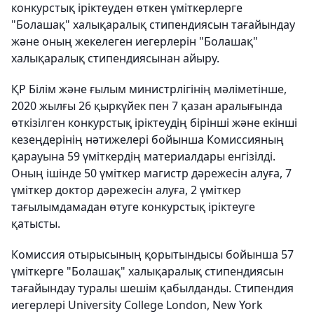
конкурстық іріктеуден өткен үміткерлерге
"Болашақ" халықаралық стипендиясын тағайындау
және оның жекелеген иегерлерін "Болашақ"
халықаралық стипендиясынан айыру.
ҚР Білім және ғылым министрлігінің мәліметінше,
2020 жылғы 26 қыркүйек пен 7 қазан аралығында
өткізілген конкурстық іріктеудің бірінші және екінші
кезеңдерінің нәтижелері бойынша Комиссияның
қарауына 59 үміткердің материалдары енгізілді.
Оның ішінде 50 үміткер магистр дәрежесін алуға, 7
үміткер доктор дәрежесін алуға, 2 үміткер
тағылымдамадан өтуге конкурстық іріктеуге
қатысты.
Комиссия отырысының қорытындысы бойынша 57
үміткерге "Болашақ" халықаралық стипендиясын
тағайындау туралы шешім қабылданды. Стипендия
иегерлері University College London, New York