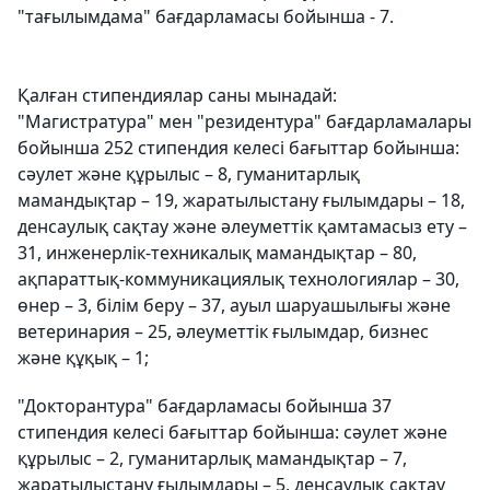
"тағылымдама" бағдарламасы бойынша - 7.
Қалған стипендиялар саны мынадай:
"Магистратура" мен "резидентура" бағдарламалары
бойынша 252 стипендия келесі бағыттар бойынша:
сәулет және құрылыс – 8, гуманитарлық
мамандықтар – 19, жаратылыстану ғылымдары – 18,
денсаулық сақтау және әлеуметтік қамтамасыз ету –
31, инженерлік-техникалық мамандықтар – 80,
ақпараттық-коммуникациялық технологиялар – 30,
өнер – 3, білім беру – 37, ауыл шаруашылығы және
ветеринария – 25, әлеуметтік ғылымдар, бизнес
және құқық – 1;
"Докторантура" бағдарламасы бойынша 37
стипендия келесі бағыттар бойынша: сәулет және
құрылыс – 2, гуманитарлық мамандықтар – 7,
жаратылыстану ғылымдары – 5, денсаулық сақтау