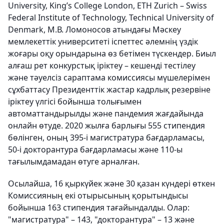
University, King’s College London, ETH Zurich – Swiss
Federal Institute of Technology, Technical University of
Denmark, М.В. Ломоносов атындағы Мәскеу
мемлекеттік университеті іспеттес әлемнің үздік
жоғары оқу орындарына өз бетімен түскендер. Биыл
алғаш рет конкурстық іріктеу – кешенді тестілеу
және тәуелсіз сараптама комиссиясы мүшелерімен
сұхбаттасу Президенттік жастар кадрлық резервіне
іріктеу үлгісі бойынша толығымен
автоматтандырылды және пандемия жағдайында
онлайн өтуде. 2020 жылға барлығы 555 стипендия
бөлінген, оның 395-і магистратура бағдарламасы,
50-і докторантура бағдарламасы және 110-ы
тағылымдамадан өтуге арналған.
Осылайша, 16 қыркүйек және 30 қазан күндері өткен
Комиссияның екі отырысының қорытындысы
бойынша 163 стипендия тағайындалды. Олар:
"магистратура" – 143, "докторантура" – 13 және