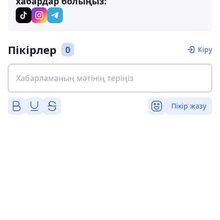
хабардар болыңыз:
Пікірлер
0
Кіру
Пікір жазу