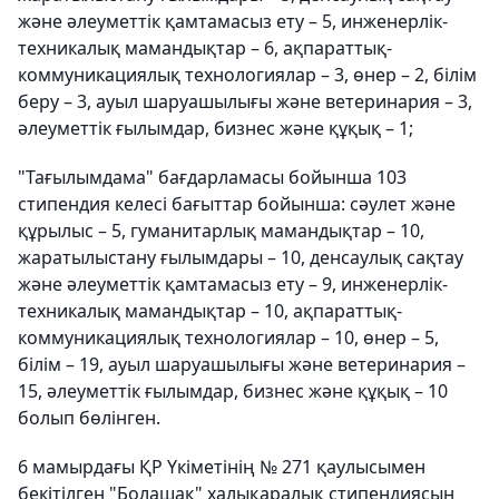
және әлеуметтік қамтамасыз ету – 5, инженерлік-
техникалық мамандықтар – 6, ақпараттық-
коммуникациялық технологиялар – 3, өнер – 2, білім
беру – 3, ауыл шаруашылығы және ветеринария – 3,
әлеуметтік ғылымдар, бизнес және құқық – 1;
"Тағылымдама" бағдарламасы бойынша 103
стипендия келесі бағыттар бойынша: сәулет және
құрылыс – 5, гуманитарлық мамандықтар – 10,
жаратылыстану ғылымдары – 10, денсаулық сақтау
және әлеуметтік қамтамасыз ету – 9, инженерлік-
техникалық мамандықтар – 10, ақпараттық-
коммуникациялық технологиялар – 10, өнер – 5,
білім – 19, ауыл шаруашылығы және ветеринария –
15, әлеуметтік ғылымдар, бизнес және құқық – 10
болып бөлінген.
6 мамырдағы ҚР Үкіметінің № 271 қаулысымен
бекітілген "Болашақ" халықаралық стипендиясын