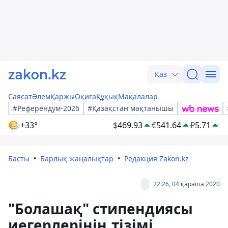
Қаз
Саясат
Әлем
Қаржы
Оқиға
Құқық
Мақалалар
#Референдум-2026
#Қазақстан мақтанышы
+33°
$
469.93
€
541.64
₽
5.71
Басты
Барлық жаңалықтар
Редакция Zakon.kz
22:26, 04 қараша 2020
"Болашақ" стипендиясы
иегерлерінің тізімі