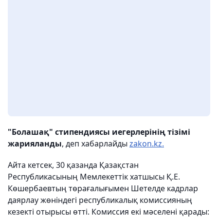
"Болашақ" стипендиясы иегерлерінің тізімі
жарияланды
, деп хабарлайды
zakon.kz.
Айта кетсек, 30 қазанда Қазақстан
Республикасының Мемлекеттік хатшысы Қ.Е.
Көшербаевтың төрағалығымен Шетелде кадрлар
даярлау жөніндегі республикалық комиссияның
кезекті отырысы өтті. Комиссия екі мәселені қарады: