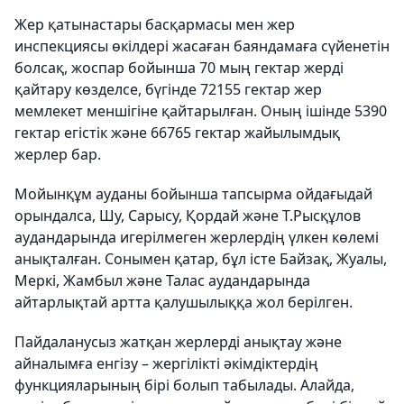
Жер қатынастары басқармасы мен жер
инспекциясы өкілдері жасаған баяндамаға сүйенетін
болсақ, жоспар бойынша 70 мың гектар жерді
қайтару көзделсе, бүгінде 72155 гектар жер
мемлекет меншігіне қайтарылған. Оның ішінде 5390
гектар егістік және 66765 гектар жайылымдық
жерлер бар.
Мойынқұм ауданы бойынша тапсырма ойдағыдай
орындалса, Шу, Сарысу, Қордай және Т.Рысқұлов
аудандарында игерілмеген жерлердің үлкен көлемі
анықталған. Сонымен қатар, бұл істе Байзақ, Жуалы,
Меркі, Жамбыл және Талас аудандарында
айтарлықтай артта қалушылыққа жол берілген.
Пайдаланусыз жатқан жерлерді анықтау және
айналымға енгізу – жергілікті әкімдіктердің
функцияларының бірі болып табылады. Алайда,