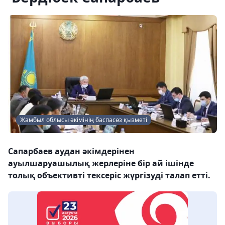
Жамбыл облысы әкімінің баспасөз қызметі
Сапарбаев аудан әкімдерінен
ауылшаруашылық жерлеріне бір ай ішінде
толық объективті тексеріс жүргізуді талап етті.