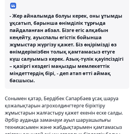
- Жер айналымда болуы керек, оны ұтымды
ұқсатып, барынша өнімділік тұрғыда
пайдаланған абзал. Бізге егіс алқабын
кеңейту, ауыспалы егістік бойынша
жұмыстар жүргізу қажет. Біз өңірімізді өз
өнімдерімізбен толық қамтамасыз етуге
күш салуымыз керек. Азық-түлік қауіпсіздігі
– қазіргі кездегі маңызды мемлекеттік
міндеттердің бірі, - деп атап өтті аймақ
басшысы.
Сонымен қатар, Бердібек Сапарбаев ұсақ шаруа
қожалықтарын агрохолдингтерге біріктіру
жұмыстарын жалғастыру қажет екенін еске салды.
Әрбір ауданда заманауи ауыл шаруашылығы
техникасымен және жабдықтарымен қамтамасыз