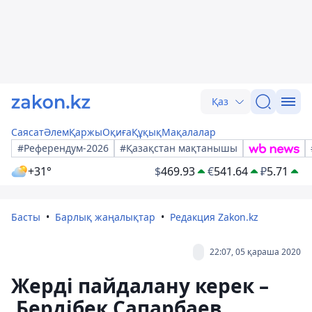
Қаз
Саясат
Әлем
Қаржы
Оқиға
Құқық
Мақалалар
#Референдум-2026
#Қазақстан мақтанышы
+31°
$
469.93
€
541.64
₽
5.71
Басты
Барлық жаңалықтар
Редакция Zakon.kz
22:07, 05 қараша 2020
Жерді пайдалану керек –
Бердібек Сапарбаев