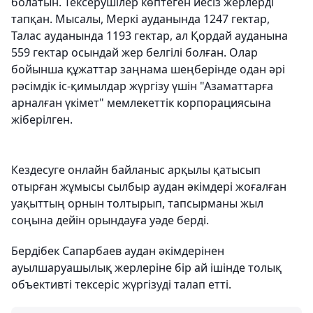
болатын. Тексерушілер көптеген иесіз жерлерді
тапқан. Мысалы, Меркі ауданында 1247 гектар,
Талас ауданында 1193 гектар, ал Қордай ауданына
559 гектар осындай жер белгілі болған. Олар
бойынша құжаттар заңнама шеңберінде одан әрі
рәсімдік іс-қимылдар жүргізу үшін "Азаматтарға
арналған үкімет" мемлекеттік корпорациясына
жіберілген.
Кездесуге онлайн байланыс арқылы қатысып
отырған жұмысы сылбыр аудан әкімдері жоғалған
уақыттың орнын толтырып, тапсырманы жыл
соңына дейін орындауға уәде берді.
Бердібек Сапарбаев аудан әкімдерінен
ауылшаруашылық жерлеріне бір ай ішінде толық
объективті тексеріс жүргізуді талап етті.