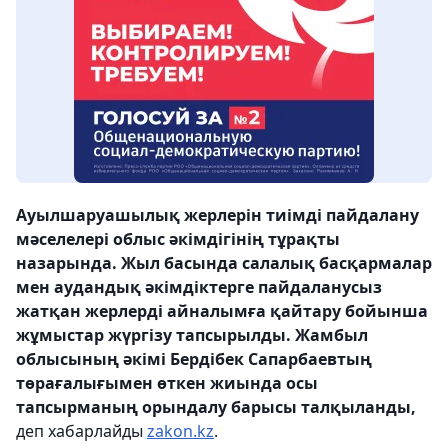
Ауылшаруашылық жерлерін тиімді пайдалану
мәселелері облыс әкімдігінің тұрақты
назарында. Жыл басында салалық басқармалар
мен аудандық әкімдіктерге пайдаланусыз
жатқан жерлерді айналымға қайтару бойынша
жұмыстар жүргізу тапсырылды. Жамбыл
облысының әкімі Бердібек Сапарбаевтың
төрағалығымен өткен жиында осы
тапсырманың орындалу барысы талқыланды,
деп хабарлайды
zakon.kz
.