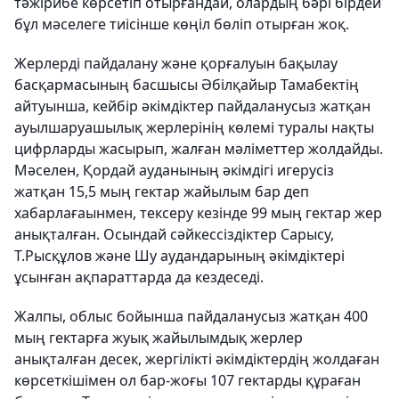
тәжірибе көрсетіп отырғандай, олардың бәрі бірдей
бұл мәселеге тиісінше көңіл бөліп отырған жоқ.
Жерлерді пайдалану және қорғалуын бақылау
басқармасының басшысы Әбілқайыр Тамабектің
айтуынша, кейбір әкімдіктер пайдаланусыз жатқан
ауылшаруашылық жерлерінің көлемі туралы нақты
цифрларды жасырып, жалған мәліметтер жолдайды.
Мәселен, Қордай ауданының әкімдігі игерусіз
жатқан 15,5 мың гектар жайылым бар деп
хабарлағаынмен, тексеру кезінде 99 мың гектар жер
анықталған. Осындай сәйкессіздіктер Сарысу,
Т.Рысқұлов және Шу аудандарының әкімдіктері
ұсынған ақпараттарда да кездеседі.
Жалпы, облыс бойынша пайдаланусыз жатқан 400
мың гектарға жуық жайылымдық жерлер
анықталған десек, жергілікті әкімдіктердің жолдаған
көрсеткішімен ол бар-жоғы 107 гектарды құраған