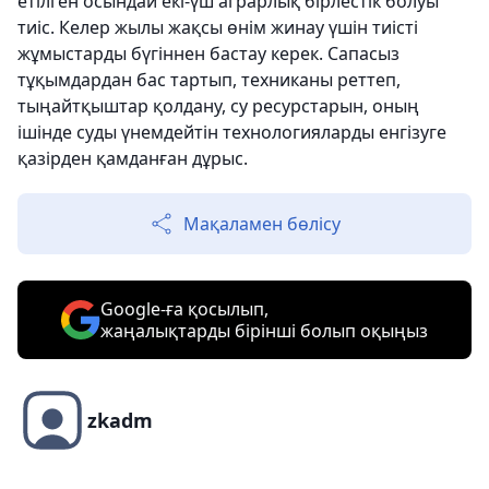
етілген осындай екі-үш аграрлық бірлестік болуы
тиіс. Келер жылы жақсы өнім жинау үшін тиісті
жұмыстарды бүгіннен бастау керек. Сапасыз
тұқымдардан бас тартып, техниканы реттеп,
тыңайтқыштар қолдану, су ресурстарын, оның
ішінде суды үнемдейтін технологияларды енгізуге
қазірден қамданған дұрыс.
Мақаламен бөлісу
Google-ға қосылып,
жаңалықтарды бірінші болып оқыңыз
zkadm