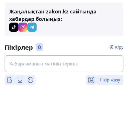
Жаңалықтан zakon.kz сайтында
хабардар болыңыз:
Пікірлер
0
Кіру
Пікір жазу