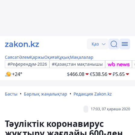
Қаз
Саясат
Әлем
Қаржы
Оқиға
Құқық
Мақалалар
#Референдум-2026
#Қазақстан мақтанышы
+24°
$
466.08
€
538.56
₽
5.65
Басты
Барлық жаңалықтар
Редакция Zakon.kz
17:03, 07 қараша 2020
Тәуліктік коронавирус
жұқтыру жағдайы 600-ден