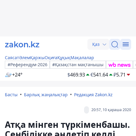
Қаз
Саясат
Әлем
Қаржы
Оқиға
Құқық
Мақалалар
#Референдум-2026
#Қазақстан мақтанышы
+24°
$
469.93
€
541.64
₽
5.71
Басты
Барлық жаңалықтар
Редакция Zakon.kz
20:57, 10 қараша 2020
Атқа мінген түркіменбашы.
Сенбілікке әндетіп келді