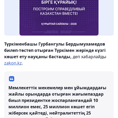
Түркіменбашы Гурбангулы Бердымухамедов
билеп-төстеп отырған Түркімен жерінде күзгі
көшет ету науқаны басталды,
деп хабарлайды
zakon.kz
.
Мемлекеттік мекемелер мен ұйымдардағы
жайлы орындарда отырған жағымпаздар
биыл президентке жоспарланғандай 10
миллион емес, 25 миллион көшет егіп
жіберсек қайтеді, нейтралитеттің 25