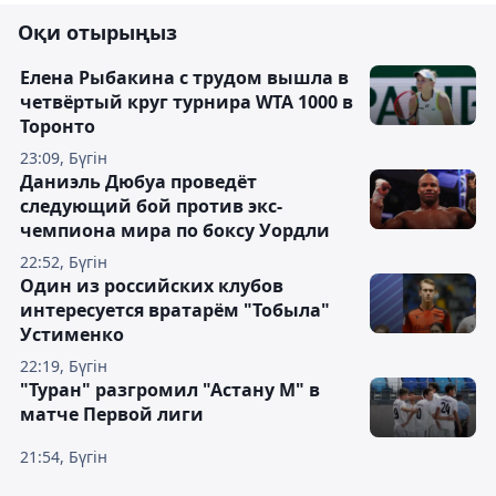
Оқи отырыңыз
Елена Рыбакина с трудом вышла в
четвёртый круг турнира WTA 1000 в
Торонто
23:09, Бүгін
Даниэль Дюбуа проведёт
следующий бой против экс-
чемпиона мира по боксу Уордли
22:52, Бүгін
Один из российских клубов
интересуется вратарём "Тобыла"
Устименко
22:19, Бүгін
"Туран" разгромил "Астану М" в
матче Первой лиги
21:54, Бүгін