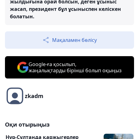
жылдығына орай болсын, деген ұсыныс
жасап, президент бұл ұсыныспен келіскен
болатын.
Мақаламен бөлісу
Google-ға қосылып,
жаңалықтарды бірінші болып оқыңыз
zkadm
Оқи отырыңыз
Нұр-Сұлтанда қаржыгерлер