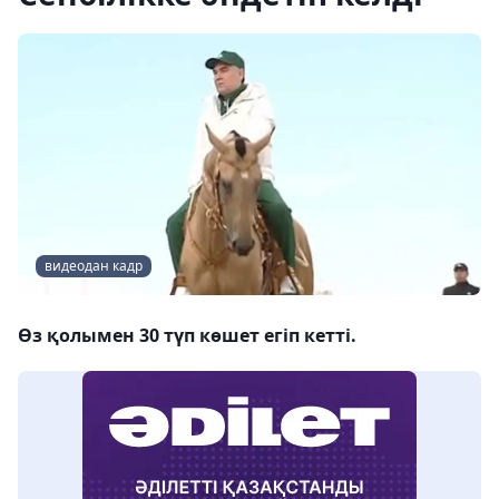
видеодан кадр
Өз қолымен 30 түп көшет егіп кетті.