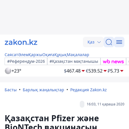
Қаз
Саясат
Әлем
Қаржы
Оқиға
Құқық
Мақалалар
#Референдум-2026
#Қазақстан мақтанышы
+23°
$
467.48
€
539.52
₽
5.73
Басты
Барлық жаңалықтар
Редакция Zakon.kz
16:03, 11 қараша 2020
Қазақстан Pfizer және
BioNTech вакцинасын