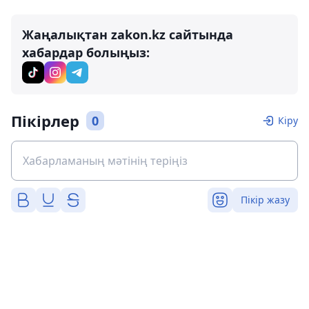
Жаңалықтан zakon.kz сайтында
хабардар болыңыз:
Пікірлер
0
Кіру
Пікір жазу