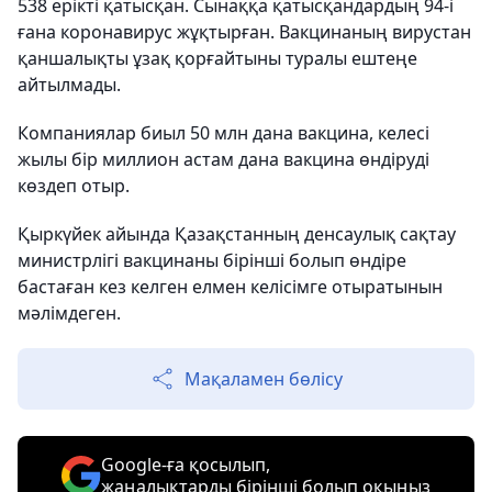
538 ерікті қатысқан. Сынаққа қатысқандардың 94-і
ғана коронавирус жұқтырған. Вакцинаның вирустан
қаншалықты ұзақ қорғайтыны туралы ештеңе
айтылмады.
Компаниялар биыл 50 млн дана вакцина, келесі
жылы бір миллион астам дана вакцина өндіруді
көздеп отыр.
Қыркүйек айында Қазақстанның денсаулық сақтау
министрлігі вакцинаны бірінші болып өндіре
бастаған кез келген елмен келісімге отыратынын
мәлімдеген.
Мақаламен бөлісу
Google-ға қосылып,
жаңалықтарды бірінші болып оқыңыз