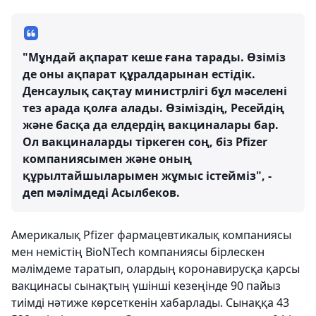
"Мұндай ақпарат кеше ғана тарады. Өзіміз
де оны ақпарат құралдарынан естідік.
Денсаулық сақтау министрлігі бұл мәселені
тез арада қолға алады. Өзіміздің, Ресейдің
және басқа да елдердің вакциналары бар.
Ол вакциналарды тіркеген соң, біз Pfizer
компаниясымен және оның
құрылтайшыларымен жұмыс істейміз", -
деп мәлімдеді Асылбеков.
Америкалық Pfizer фармацевтикалық компаниясы
мен немістің BioNTech компаниясы бірлескен
мәлімдеме таратып, олардың коронавирусқа қарсы
вакцинасы сынақтың үшінші кезеңінде 90 пайыз
тиімді нәтиже көрсеткенін хабарлады. Сынаққа 43