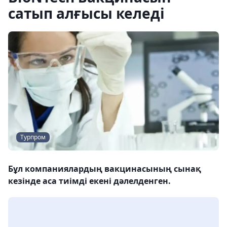
сатып алғысы келеді
Турпром
Бұл компаниялардың вакцинасының сынақ
кезінде аса тиімді екені дәлелденген.