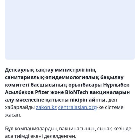
Денсаулық сақтау министрлігінің
санитариялық-эпидемиологиялық бақылау
комитеті басшысының орынбасары Нұрлыбек
Асылбеков Pfizer және BioNTech вакциналарын
алу мәселесіне қатысты пікірін айтты,
деп
хабарлайды
zakon.kz
centralasian.org
-ке сілтеме
жасап.
Бұл компаниялардың вакцинасының сынақ кезінде
аса тиімді екені дәлелденген.