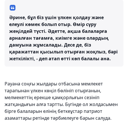
Әрине, бұл біз үшін үлкен қолдау және
елеулі көмек болып отыр. Өмір сүру
жеңілдей түсті. Әдетте, ақша балаларға
арналған тағамға, киімге және олардың
дамуына жұмсалады. Десе де, біз
қаражаттан қысылып отырған жоқпыз, бәрі
жеткілікті, - деп атап өтті көп балалы ана.
Рауана соңғы жылдары отбасына мемлекет
тарапынан үлкен көңіл бөлініп отырғанын,
мелмекеттің ерекше қамқорлығын сезініп
жатқандығын алға тартты. Бүгінде ол жолдасымен
бірге балаларын елінің беткеұстар патриот
азаматтары ретінде тәрбиелеуге барын салуда.