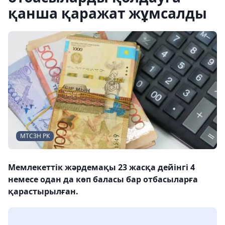
қанша қаражат жұмсалды
МТСЗН РК
Мемлекеттік жәрдемақы 23 жасқа дейінгі 4
немесе одан да көп баласы бар отбасыларға
қарастырылған.