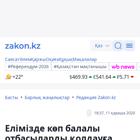
Қаз
Саясат
Әлем
Қаржы
Оқиға
Құқық
Мақалалар
#Референдум-2026
#Қазақстан мақтанышы
+22°
$
469.93
€
541.64
₽
5.71
Басты
Барлық жаңалықтар
Редакция Zakon.kz
18:37, 11 қараша 2020
Елімізде көп балалы
отбасыларды қолдауға