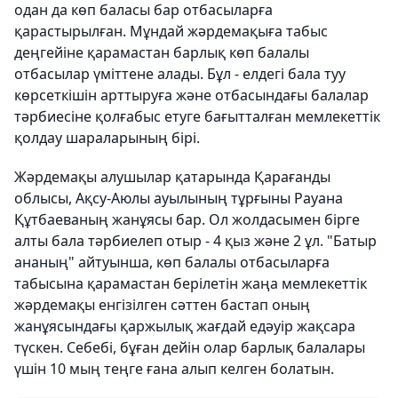
одан да көп баласы бар отбасыларға
қарастырылған. Мұндай жәрдемақыға табыс
деңгейіне қарамастан барлық көп балалы
отбасылар үміттене алады. Бұл - елдегі бала туу
көрсеткішін арттыруға және отбасындағы балалар
тәрбиесіне қолғабыс етуге бағытталған мемлекеттік
қолдау шараларының бірі.
Жәрдемақы алушылар қатарында Қарағанды
облысы, Ақсу-Аюлы ауылының тұрғыны Рауана
Құтбаеваның жанұясы бар. Ол жолдасымен бірге
алты бала тәрбиелеп отыр - 4 қыз және 2 ұл. "Батыр
ананың" айтуынша, көп балалы отбасыларға
табысына қарамастан берілетін жаңа мемлекеттік
жәрдемақы енгізілген сәттен бастап оның
жанұясындағы қаржылық жағдай едәуір жақсара
түскен. Себебі, бұған дейін олар барлық балалары
үшін 10 мың теңге ғана алып келген болатын.