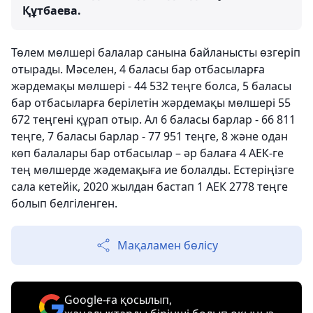
Құтбаева.
Төлем мөлшері балалар санына байланысты өзгеріп
отырады. Мәселен, 4 баласы бар отбасыларға
жәрдемақы мөлшері - 44 532 теңге болса, 5 баласы
бар отбасыларға берілетін жәрдемақы мөлшері 55
672 теңгені құрап отыр. Ал 6 баласы барлар - 66 811
теңге, 7 баласы барлар - 77 951 теңге, 8 және одан
көп балалары бар отбасылар – әр балаға 4 АЕК-ге
тең мөлшерде жәдемақыға ие болалды. Естеріңізге
сала кетейік, 2020 жылдан бастап 1 АЕК 2778 теңге
болып белгіленген.
Мақаламен бөлісу
Google-ға қосылып,