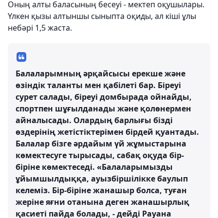
Оның алты баласының бесеуі - мектеп оқушылары.
Үлкен қызы алтыншы сыныпта оқиды, ал кіші ұлы
небәрі 1,5 жаста.
Балаларымның әрқайсысы ерекше және
өзіндік таланты мен қабілеті бар. Біреуі
сурет салады, біреуі домбырада ойнайды,
спортпен шұғылданады және қолөнермен
айналысады. Олардың барлығы бізді
өздерінің жетістіктерімен бірдей қуантады.
Балалар бізге әрдайым үй жұмыстарына
көмектесуге тырысады, сабақ оқуда бір-
біріне көмектеседі. «Балаларымызды
ұйымшылдыққа, ауызбіршілікке баулып
келеміз. Бір-біріне жанашыр болса, туған
жеріне яғни отанына деген жанашырлық
қасиеті пайда болады, - дейді Рауана