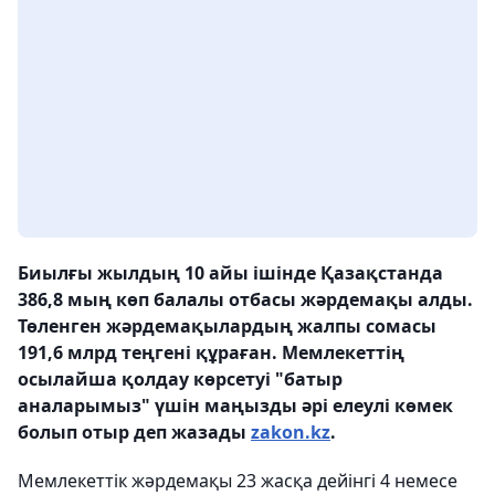
Биылғы жылдың 10 айы ішінде Қазақстанда
386,8 мың көп балалы отбасы жәрдемақы алды.
Төленген жәрдемақылардың жалпы сомасы
191,6 млрд теңгені құраған. Мемлекеттің
осылайша қолдау көрсетуі "батыр
аналарымыз" үшін маңызды әрі елеулі көмек
болып отыр деп жазады
zakon.kz
.
Мемлекеттік жәрдемақы 23 жасқа дейінгі 4 немесе