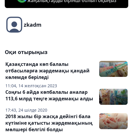
жаңалықтарды бірінші болып оқыңыз
zkadm
Оқи отырыңыз
Қазақстанда көп балалы
отбасыларға жәрдемақы қандай
көлемде беріледі
11:04, 14 желтоқсан 2023
Соңғы 6 айда көпбалалы аналар
113,6 млрд теңге жәрдемақы алды
17:43, 24 шілде 2020
2018 жылы бір жасқа дейінгі бала
күтiмiне қатысты жәрдемақының
мөлшері белгілі болды