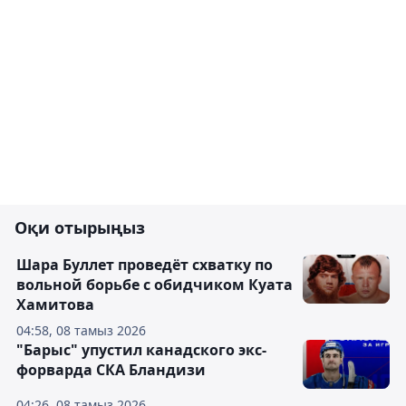
Оқи отырыңыз
Шара Буллет проведёт схватку по
вольной борьбе с обидчиком Куата
Хамитова
04:58, 08 тамыз 2026
"Барыс" упустил канадского экс-
форварда СКА Бландизи
04:26, 08 тамыз 2026