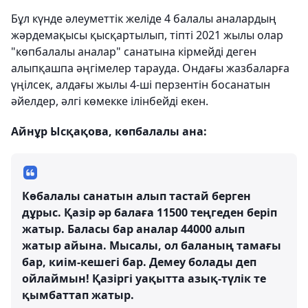
Бұл күнде әлеуметтік желіде 4 балалы аналардың
жәрдемақысы қысқартылып, тіпті 2021 жылы олар
"көпбалалы аналар" санатына кірмейді деген
алыпқашпа әңгімелер тарауда. Ондағы жазбаларға
үңілсек, алдағы жылы 4-ші перзентін босанатын
әйелдер, әлгі көмекке ілінбейді екен.
Айнұр Ысқақова, көпбалалы ана:
Көбалалы санатын алып тастай берген
дұрыс. Қазір әр балаға 11500 теңгеден беріп
жатыр. Баласы бар аналар 44000 алып
жатыр айына. Мысалы, ол баланың тамағы
бар, киім-кешегі бар. Демеу болады деп
ойлаймын! Қазіргі уақытта азық-түлік те
қымбаттап жатыр.