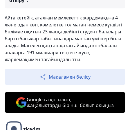
отыру".
Айта кетейік, аталған мемлекеттік жәрдемақыға 4
және одан көп, кәмелетке толмаған немесе күндізгі
бөлімде оқитын 23 жасқа дейінгі студент балалары
бар отбасылар табысына қарамастан үміткер бола
алады. Мәселен қаңтар-қазан айында көпбалалы
аналарға 191 миллиард теңгеге жуық
жәрдемақымен тағайындалыпты.
Мақаламен бөлісу
Google-ға қосылып,
жаңалықтарды бірінші болып оқыңыз
zkadm