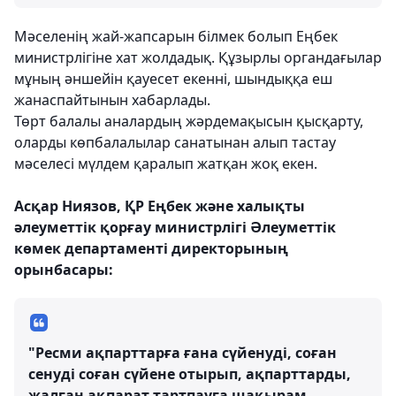
Мәселенің жай-жапсарын білмек болып Еңбек
министрлігіне хат жолдадық. Құзырлы органдағылар
мұның әншейін қауесет екенні, шындыққа еш
жанаспайтынын хабарлады.
Төрт балалы аналардың жәрдемақысын қысқарту,
оларды көпбалалылар санатынан алып тастау
мәселесі мүлдем қаралып жатқан жоқ екен.
Асқар Ниязов, ҚР Еңбек және халықты
әлеуметтік қорғау министрлігі Әлеуметтік
көмек департаменті директорының
орынбасары:
"Ресми ақпарттарға ғана сүйенуді, соған
сенуді соған сүйене отырып, ақпарттарды,
жалған ақпарат тартпауға шақырам