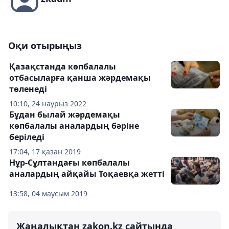
Оқи отырыңыз
Қазақстанда көпбалалы
отбасыларға қанша жәрдемақы
төленеді
10:10, 24 наурыз 2022
Бұдан былай жәрдемақы
көпбалалы аналардың бәріне
беріледі
17:04, 17 қазан 2019
Нұр-Сұлтандағы көпбалалы
аналардың айқайы Тоқаевқа жетті
13:58, 04 маусым 2019
Жаңалықтан zakon.kz сайтында