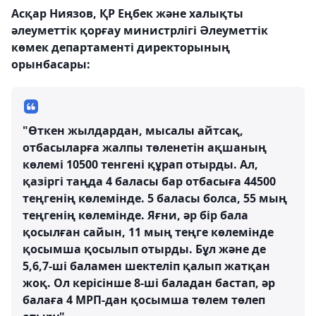
Асқар Ниязов, ҚР Еңбек және халықты
әлеуметтік қорғау министрлігі Әлеуметтік
көмек департаменті директорының
орынбасары:
"Өткен жылдардан, мысалы айтсақ,
отбасыларға жалпы төленетін ақшаның
көлемі 10500 тенгені құрап отырды. Ал,
қазіргі таңда 4 баласы бар отбасыға 44500
теңгенің көлемінде. 5 баласы болса, 55 мың
теңгенің көлемінде. Яғни, әр бір бала
қосылған сайын, 11 мың теңге көлемінде
қосымша қосылып отырды. Бұл және де
5,6,7-ші баламен шектеліп қалып жатқан
жоқ. Ол керісінше 8-ші баладан бастап, әр
балаға 4 МРП-дан қосымша төлем төлеп