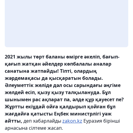
2021 жылы төрт баланы өмірге әкеліп, бағып-
қағып жатқан әйелдер көпбалалы аналар
санатына жатпайды! Тіпті, олардың
жәрдемақасы да қысқаратын болады.
Әлеуметтік желіде дәл осы сарындағы әңгіме
желдей есіп, қызу қызу талқылануда. Бұл
шынымен рас ақпарат па, әлде құр қауесет пе?
Жұртты екіұдай ойға қалдырып қойған бұл
жағдайға қатысты Еңбек министрлігі уәж
айтты,
деп хабарлайды
zakon.kz
Еуразия бірінші
арнасына сілтеме жасап.