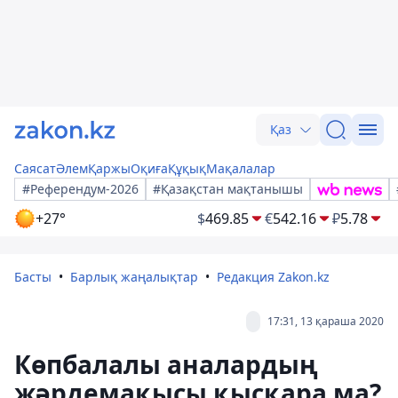
Қаз
Саясат
Әлем
Қаржы
Оқиға
Құқық
Мақалалар
#Референдум-2026
#Қазақстан мақтанышы
+27°
$
469.85
€
542.16
₽
5.78
Басты
Барлық жаңалықтар
Редакция Zakon.kz
17:31, 13 қараша 2020
Көпбалалы аналардың
жәрдемақысы қысқара ма?