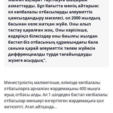
азматтарды. Бұл бағытта менің айтарым:
ол көпбалалы отбасыларды әлеуметтік
қамсыздандыру мәселесі, ол 2000 жылдың
басынан келе жатқан жүйе. Оны алып
тастау қаралған жоқ. Оны керісінше,
өздеріңіз білесіздер оны биылғы жылдан
бастап біз отбасының құрамындағы бала
санына қарай әлеуметтік төлем жүйесін
диффренциалды түрде тағайындауды
жүзеге асырдық".
Министрліктің мәліметінше, елімізде көпбалалы
отбасыларға арналған жәрдемақыны 400 мыңға
жуық отбасы алды. Ал 1 шілдеден бастап көпбалалы
отбасылар мөлшері өзгертілген жәрдемақыға қол
жеткізіпті. Атап айтқанда...