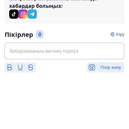
хабардар болыңыз:
Пікірлер
0
Кіру
Пікір жазу