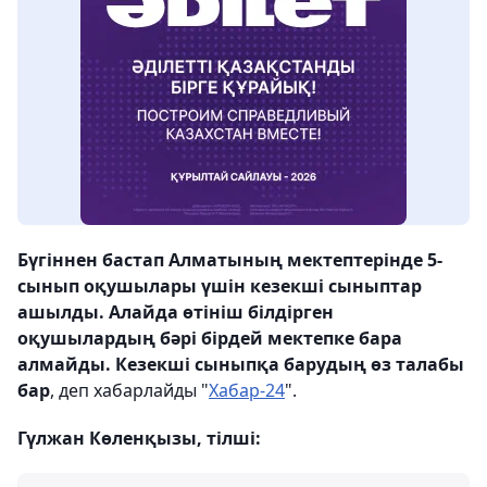
Бүгіннен бастап Алматының мектептерінде 5-
сынып оқушылары үшін кезекші сыныптар
ашылды. Алайда өтініш білдірген
оқушылардың бәрі бірдей мектепке бара
алмайды. Кезекші сыныпқа барудың өз талабы
бар
, деп хабарлайды "
Хабар-24
".
Гүлжан Көленқызы, тілші: