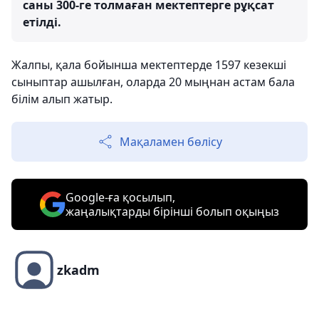
саны 300-ге толмаған мектептерге рұқсат
етілді.
Жалпы, қала бойынша мектептерде 1597 кезекші
сыныптар ашылған, оларда 20 мыңнан астам бала
білім алып жатыр.
Мақаламен бөлісу
Google-ға қосылып,
жаңалықтарды бірінші болып оқыңыз
zkadm