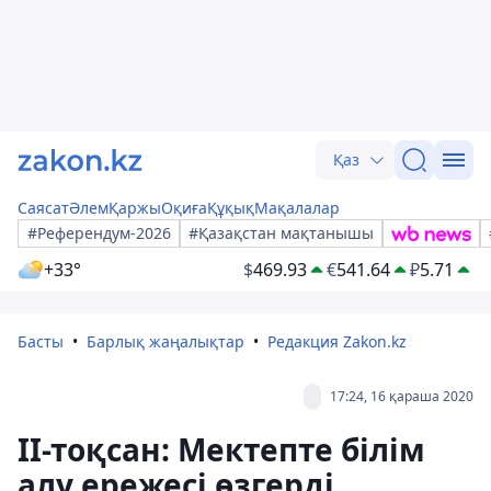
Қаз
Саясат
Әлем
Қаржы
Оқиға
Құқық
Мақалалар
#Референдум-2026
#Қазақстан мақтанышы
+33°
$
469.93
€
541.64
₽
5.71
Басты
Барлық жаңалықтар
Редакция Zakon.kz
17:24, 16 қараша 2020
ІІ-тоқсан: Мектепте білім
алу ережесі өзгерді