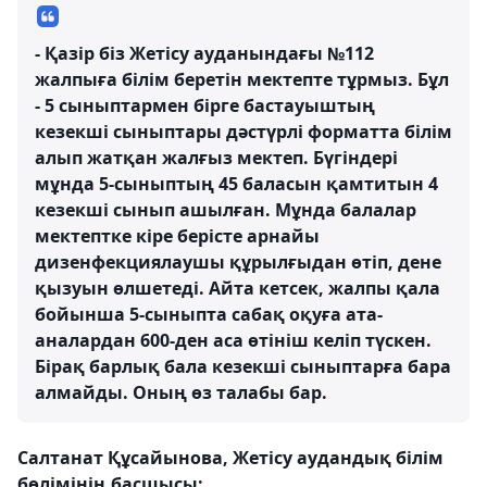
- Қазір біз Жетісу ауданындағы №112
жалпыға білім беретін мектепте тұрмыз. Бұл
- 5 сыныптармен бірге бастауыштың
кезекші сыныптары дәстүрлі форматта білім
алып жатқан жалғыз мектеп. Бүгіндері
мұнда 5-сыныптың 45 баласын қамтитын 4
кезекші сынып ашылған. Мұнда балалар
мектептке кіре берісте арнайы
дизенфекциялаушы құрылғыдан өтіп, дене
қызуын өлшетеді. Айта кетсек, жалпы қала
бойынша 5-сыныпта сабақ оқуға ата-
аналардан 600-ден аса өтініш келіп түскен.
Бірақ барлық бала кезекші сыныптарға бара
алмайды. Оның өз талабы бар.
Салтанат Құсайынова, Жетісу аудандық білім
бөлімінің басшысы: