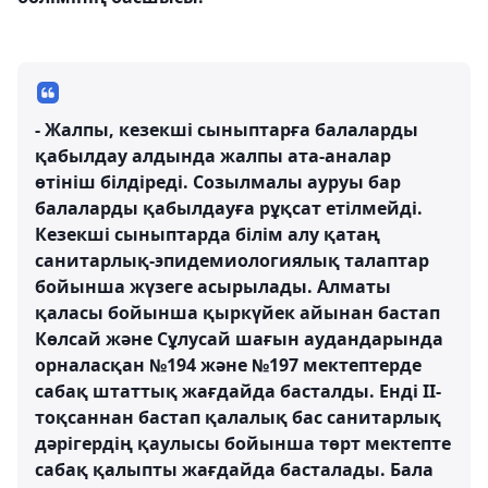
- Жалпы, кезекші сыныптарға балаларды
қабылдау алдында жалпы ата-аналар
өтініш білдіреді. Созылмалы ауруы бар
балаларды қабылдауға рұқсат етілмейді.
Кезекші сыныптарда білім алу қатаң
санитарлық-эпидемиологиялық талаптар
бойынша жүзеге асырылады. Алматы
қаласы бойынша қыркүйек айынан бастап
Көлсай және Сұлусай шағын аудандарында
орналасқан №194 және №197 мектептерде
сабақ штаттық жағдайда басталды. Енді ІІ-
тоқсаннан бастап қалалық бас санитарлық
дәрігердің қаулысы бойынша төрт мектепте
сабақ қалыпты жағдайда басталады. Бала