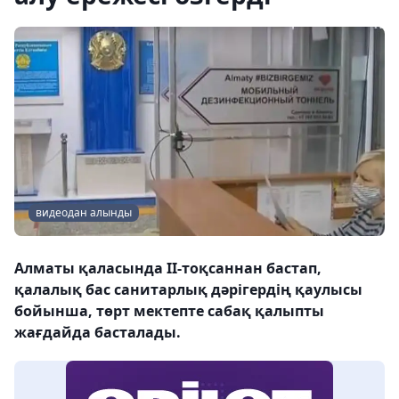
видеодан алынды
Алматы қаласында ІІ-тоқсаннан бастап,
қалалық бас санитарлық дәрігердің қаулысы
бойынша, төрт мектепте сабақ қалыпты
жағдайда басталады.