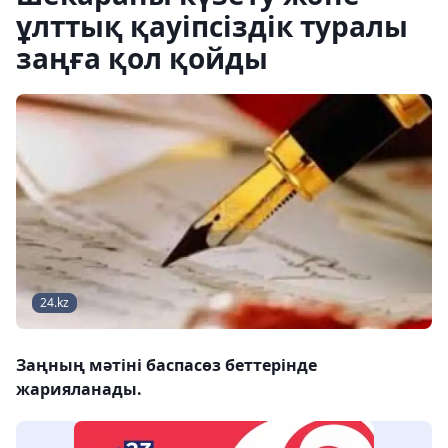
ұлттық қауіпсіздік туралы
заңға қол қойды
24.kz
Заңның мәтіні баспасөз беттерінде
жарияланады.