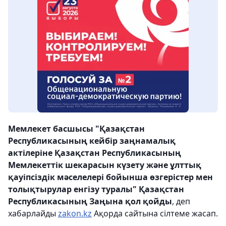
Мемлекет басшысы "Қазақстан
Республикасының кейбір заңнамалық
актілеріне Қазақстан Республикасының
Мемлекеттік шекарасын күзету және ұлттық
қауіпсіздік мәселелері бойынша өзгерістер мен
толықтырулар енгізу туралы" Қазақстан
Республикасының Заңына қол қойды
, деп
хабарлайды
zakon.kz
Ақорда сайтына сілтеме жасап.