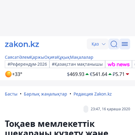
Қаз
Саясат
Әлем
Қаржы
Оқиға
Құқық
Мақалалар
#Референдум-2026
#Қазақстан мақтанышы
+33°
$
469.93
€
541.64
₽
5.71
Басты
Барлық жаңалықтар
Редакция Zakon.kz
23:47, 16 қараша 2020
Тоқаев мемлекеттік
шекараны күзету және