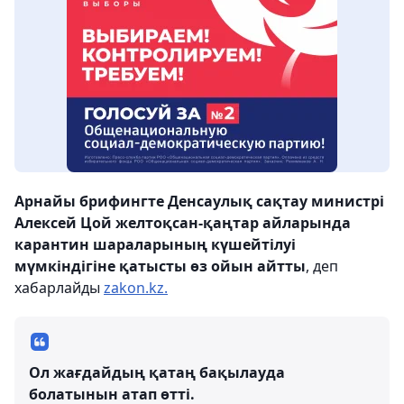
Арнайы брифингте Денсаулық сақтау министрі
Алексей Цой желтоқсан-қаңтар айларында
карантин шараларының күшейтілуі
мүмкіндігіне қатысты өз ойын айтты
, деп
хабарлайды
zakon.kz.
Ол жағдайдың қатаң бақылауда
болатынын атап өтті.