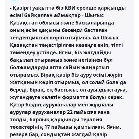
- Қазіргі уақытта біз КВИ ерекше қарқынды
өсімі байқалған аймақтар - Шығыс
Қазақстан облысы және басқаларында
оның өсім қақыны бәсеңси бастаған
тенденциясын көріп отырмыз. Ал Шығыс
Қазақстан теңестірілген кезеңге еніп, тіпті
төмендеу үстінде. Яғни, біз жағдайды
бақылап отырамыз және негізінен бұл
болжамдарды апта сайын жаңартып
отырамыз. Бірақ қазір біз ауру өсімі жүріп
жатқанын көріп отырмыз, ол солай бола да
береді. Бірақ, ең бастысы, ол ауыздықтауға,
жүгендеуге келетін форматта болуы керек.
Қазір біздің ауруханалар мен жұқпалы
аурулар ауруханалар 22 пайызға ғана
толды, барлық қарқынды терапия
төсектерінің 17 пайызы қамтылған. Яғни,
резерв бар, сондықтан жағдай қазір