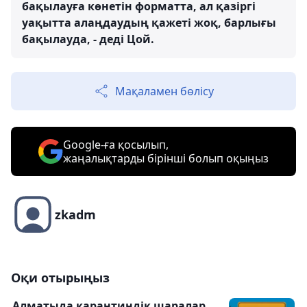
бақылауға көнетін форматта, ал қазіргі
уақытта алаңдаудың қажеті жоқ, барлығы
бақылауда, - деді Цой.
Мақаламен бөлісу
Google-ға қосылып,
жаңалықтарды бірінші болып оқыңыз
zkadm
Оқи отырыңыз
Алматыда карантиндік шаралар