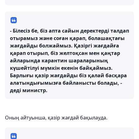
- Білесіз бе, біз апта сайын деректерді талдап
отырамыз және соған қарап, болашақтағы
жағдайды болжаймыз. Қазіргі жағдайға
қарап отырып, біз желтоқсан мен қаңтар
айларында карантин шараларының
күшейтілуі мүмкін екенін байқаймыз.
Барлығы қазір жағдайды біз қалай басқара
алатындығымызға байланысты болады, -
деді министр.
Оның айтуынша, қазір жағдай бақылауда.