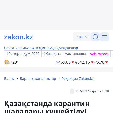
Қаз
Саясат
Әлем
Қаржы
Оқиға
Құқық
Мақалалар
#Референдум-2026
#Қазақстан мақтанышы
+29°
$
469.85
€
542.16
₽
5.78
Басты
Барлық жаңалықтар
Редакция Zakon.kz
23:58, 27 қараша 2020
Қазақстанда карантин
шаралары күшейтілуі