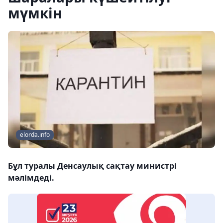
мүмкін
elorda.info
Бұл туралы Денсаулық сақтау министрі
мәлімдеді.