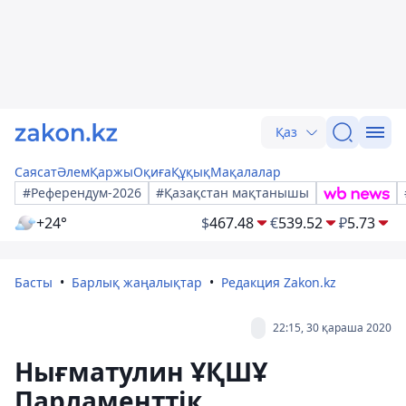
Қаз
Саясат
Әлем
Қаржы
Оқиға
Құқық
Мақалалар
#Референдум-2026
#Қазақстан мақтанышы
+24°
$
467.48
€
539.52
₽
5.73
Басты
Барлық жаңалықтар
Редакция Zakon.kz
22:15, 30 қараша 2020
Нығматулин ҰҚШҰ
Парламенттік