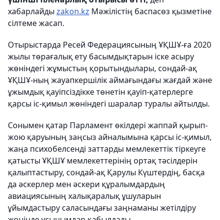
хабарлайды
zakon.kz
Мәжілістің баспасөз қызметіне
сілтеме жасап.
Отырыстарда Ресей Федерациясының ҰҚШҰ-ға 2020
жылы төрағалық ету басымдықтарын іске асыру
жөніндегі жұмыстың қорытындылары, сондай-ақ
ҰҚШҰ-ның жауапкершілік аймағындағы жағдай және
ұжымдық қауіпсіздікке төнетін қауіп-қатерлерге
қарсы іс-қимыл жөніндегі шаралар туралы айтылды.
Сонымен қатар Парламент өкілдері жаппай қырып-
жою қаруының заңсыз айналымына қарсы іс-қимыл,
жаңа психобелсенді заттарды мемлекеттік тіркеуге
қатысты ҰҚШҰ мемлекеттерінің ортақ тәсілдерін
қалыптастыру, сондай-ақ Қарулы Күштердің, басқа
да әскерлер мен әскери құралымдардың
авиациясының халықаралық ұшуларын
ұйымдастыру саласындағы заңнаманы жетілдіру
жөнінде ұсынымдар қабылдады.