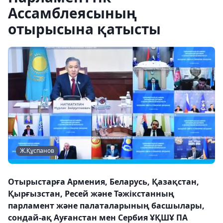
Ассамблеясының
отырысына қатысты
Ж.Құспанов
Отырыстарға Армения, Беларусь, Қазақстан,
Қырғызстан, Ресей және Тәжікстанның
парламент және палаталарының басшылары,
сондай-ақ Ауғанстан мен Сербия ҰҚШҰ ПА