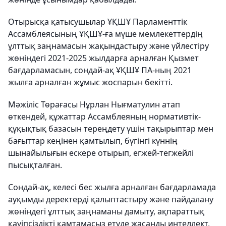
Отырысқа қатысушылар ҰҚШҰ Парламенттік
Ассамблеясының ҰҚШҰ-ға мүше мемлекеттердің
ұлттық заңнамасын жақындастыру және үйлестіру
жөніндегі 2021-2025 жылдарға арналған Қызмет
бағдарламасын, сондай-ақ ҰҚШҰ ПА-ның 2021
жылға арналған жұмыс жоспарын бекітті.
Мәжіліс Төрағасы Нұрлан Нығматулин атап
өткендей, құжаттар Ассамблеяның нормативтік-
құқықтық базасын тереңдету үшін тақырыптар мен
бағыттар кеңінен қамтылып, бүгінгі күннің
шынайылығын ескере отырып, егжей-тегжейлі
пысықталған.
Сондай-ақ, келесі бес жылға арналған бағдарламада
ауқымды деректерді қалыптастыру және пайдалану
жөніндегі ұлттық заңнаманы дамыту, ақпараттық
қауіпсіздікті қамтамасыз етуде жасанды интеллект,