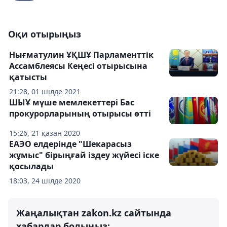
Оқи отырыңыз
Нығматулин ҰҚШҰ Парламенттік
Ассамблеясы Кеңесі отырысына
қатысты
21:28, 01 шілде 2021
ШЫҰ мүше мемлекеттері Бас
прокурорларының отырысы өтті
15:26, 21 қазан 2020
ЕАЭО елдерінде "Шекарасыз
жұмыс" бірыңғай іздеу жүйесі іске
қосылады
18:03, 24 шілде 2020
Жаңалықтан zakon.kz сайтында
хабардар болыңыз: