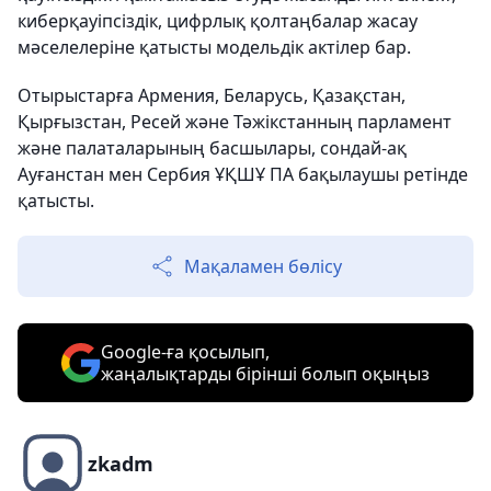
киберқауіпсіздік, цифрлық қолтаңбалар жасау
мәселелеріне қатысты модельдік актілер бар.
Отырыстарға Армения, Беларусь, Қазақстан,
Қырғызстан, Ресей және Тәжікстанның парламент
және палаталарының басшылары, сондай-ақ
Ауғанстан мен Сербия ҰҚШҰ ПА бақылаушы ретінде
қатысты.
Мақаламен бөлісу
Google-ға қосылып,
жаңалықтарды бірінші болып оқыңыз
zkadm