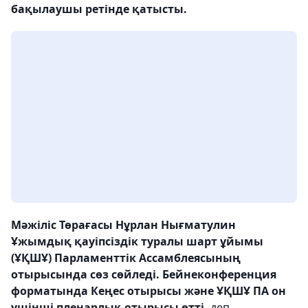
бақылаушы ретінде қатысты.
Мәжіліс Төрағасы Нұрлан Нығматулин
Ұжымдық қауіпсіздік туралы шарт ұйымы
(ҰҚШҰ) Парламенттік Ассамблеясының
отырысында сөз сөйледі. Бейнеконференция
форматында Кеңес отырысы және ҰҚШҰ ПА он
үшінші пленарлық отырысы өтті,
деп