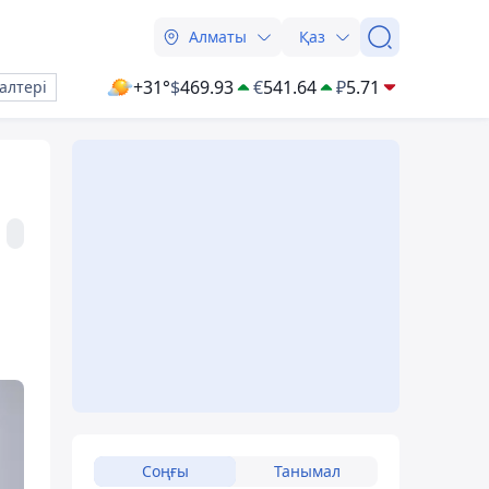
Алматы
Қаз
+31°
$
469.93
€
541.64
₽
5.71
алтері
Соңғы
Танымал