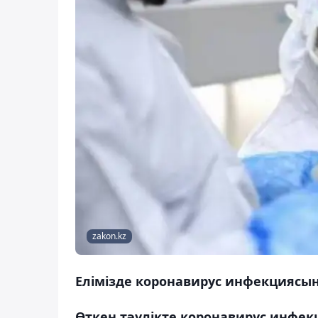
zakon.kz
Елімізде коронавирус инфекциясын
Өткен тәулікте коронавирус инфек