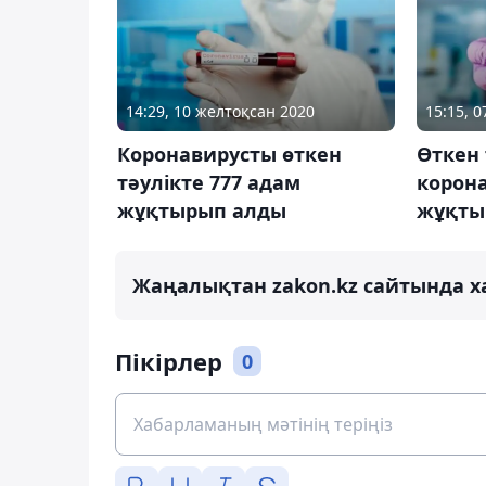
14:29, 10 желтоқсан 2020
15:15, 0
Коронавирусты өткен
Өткен 
тәулікте 777 адам
корон
жұқтырып алды
жұқты
Жаңалықтан zakon.kz сайтында х
Пікірлер
0