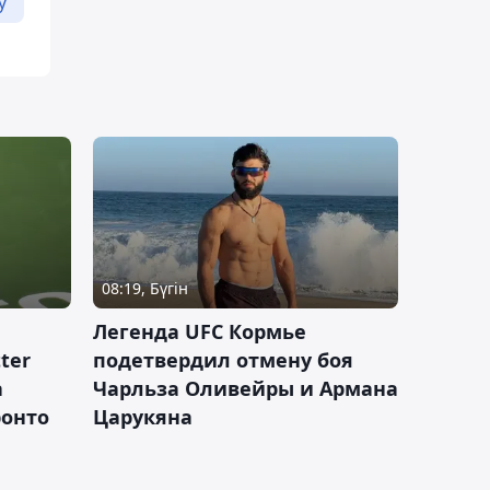
у
08:19, Бүгін
Легенда UFC Кормье
ter
подетвердил отмену боя
а
Чарльза Оливейры и Армана
ронто
Царукяна