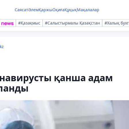
Саясат
Әлем
Қаржы
Оқиға
Құқық
Мақалалар
#Қазақмыс
#Салыстырмалы Қазақстан
#Халық бухг
kz
онавирусты қанша адам
ланды