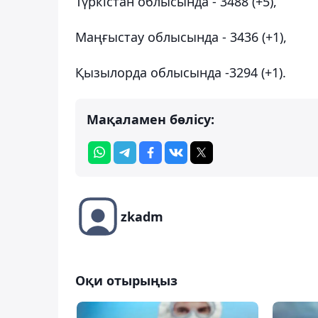
Түркістан облысында - 3488 (+5),
Маңғыстау облысында - 3436 (+1),
Қызылорда облысында -3294 (+1).
Мақаламен бөлісу:
zkadm
Оқи отырыңыз