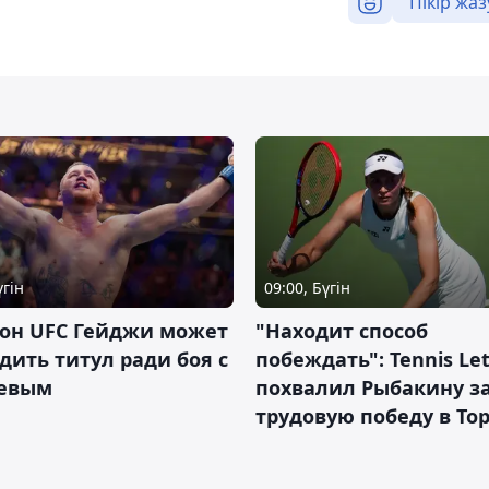
Пікір жаз
үгін
09:00, Бүгін
он UFC Гейджи может
"Находит способ
дить титул ради боя с
побеждать": Tennis Let
евым
похвалил Рыбакину з
трудовую победу в То