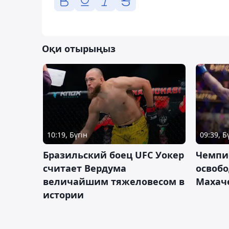
Оқи отырыңыз
10:19, Бүгін
09:39, Б
Бразильский боец UFC Уокер
Чемпи
считает Вердума
освобо
величайшим тяжеловесом в
Махач
истории