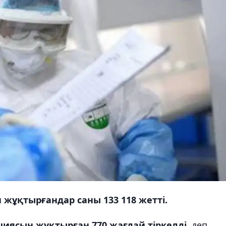
 жұқтырғандар саны 133 118 жетті.
циясын жұқтырған 770 жағдай тіркелді,
деп