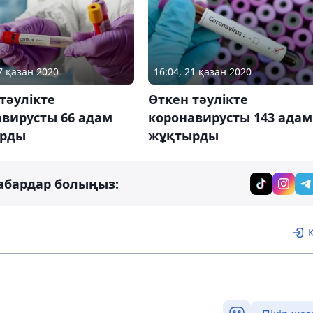
7 қазан 2020
16:04, 21 қазан 2020
тәулікте
Өткен тәулікте
авирусты 66 адам
коронавирусты 143 адам
рды
жұқтырды
абардар болыңыз: