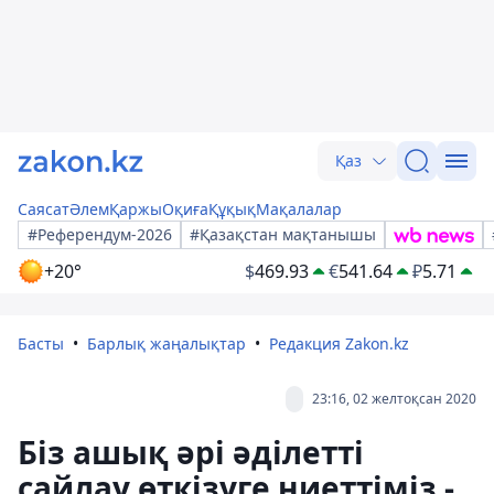
Қаз
Саясат
Әлем
Қаржы
Оқиға
Құқық
Мақалалар
#Референдум-2026
#Қазақстан мақтанышы
+20°
$
469.93
€
541.64
₽
5.71
Басты
Барлық жаңалықтар
Редакция Zakon.kz
23:16, 02 желтоқсан 2020
Біз ашық әрі әділетті
сайлау өткізуге ниеттіміз -