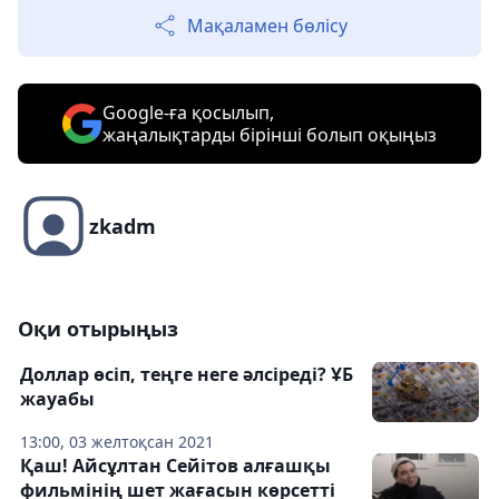
Мақаламен бөлісу
Google-ға қосылып,
жаңалықтарды бірінші болып оқыңыз
zkadm
Оқи отырыңыз
Доллар өсіп, теңге неге әлсіреді? ҰБ
жауабы
13:00, 03 желтоқсан 2021
Қаш! Айсұлтан Сейітов алғашқы
фильмінің шет жағасын көрсетті