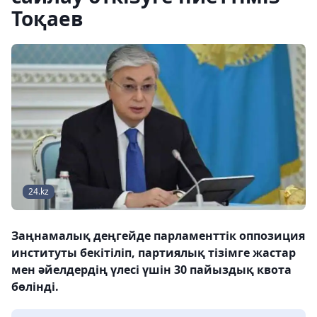
Тоқаев
24.kz
Заңнамалық деңгейде парламенттік оппозиция
институты бекітіліп, партиялық тізімге жастар
мен әйелдердің үлесі үшін 30 пайыздық квота
бөлінді.