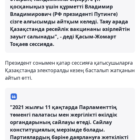
қосқаныңыз үшін құрметті Владимир
Владимирович (РФ президенті Путинге)
сізге алғысымды айтқым келеді. Таяу арада
Қазақстанда ресейлік вакцинаны әзірлейтін
зауыт салынады", - деді Қасым-Жомарт
Тоқаев сессияда.
Президент сонымен қатар сессияға қатысушыларға
Қазақстанда электоралды кезең басталып жатқанын
айтып өтті.
"2021 жылғы 11 қаңтарда Парламенттің
төменгі палатасы мен жергілікті өкілдік
органдарының сайлауы өтеді. Сайлау
конституциялық мерзімде болады.
Партиялардың бәріне даярлануға жеткілікті