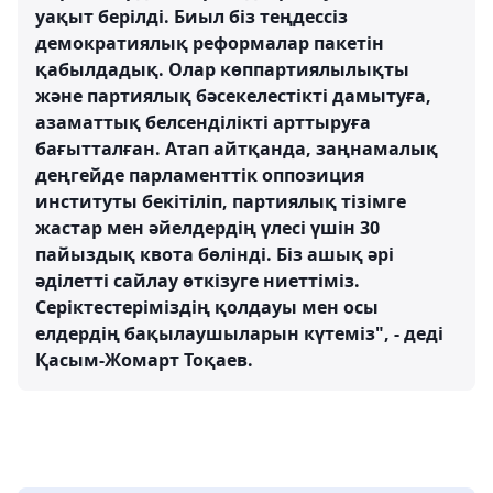
уақыт берілді. Биыл біз теңдессіз
демократиялық реформалар пакетін
қабылдадық. Олар көппартиялылықты
және партиялық бәсекелестікті дамытуға,
азаматтық белсенділікті арттыруға
бағытталған. Атап айтқанда, заңнамалық
деңгейде парламенттік оппозиция
институты бекітіліп, партиялық тізімге
жастар мен әйелдердің үлесі үшін 30
пайыздық квота бөлінді. Біз ашық әрі
әділетті сайлау өткізуге ниеттіміз.
Серіктестеріміздің қолдауы мен осы
елдердің бақылаушыларын күтеміз", - деді
Қасым-Жомарт Тоқаев.