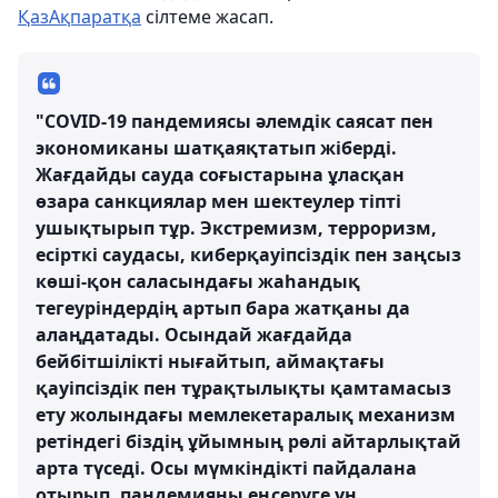
ҚазАқпаратқа
сілтеме жасап.
"COVID-19 пандемиясы әлемдік саясат пен
экономиканы шатқаяқтатып жіберді.
Жағдайды сауда соғыстарына ұласқан
өзара санкциялар мен шектеулер тіпті
ушықтырып тұр. Экстремизм, терроризм,
есірткі саудасы, киберқауіпсіздік пен заңсыз
көші-қон саласындағы жаһандық
тегеуріндердің артып бара жатқаны да
алаңдатады. Осындай жағдайда
бейбітшілікті нығайтып, аймақтағы
қауіпсіздік пен тұрақтылықты қамтамасыз
ету жолындағы мемлекетаралық механизм
ретіндегі біздің ұйымның рөлі айтарлықтай
арта түседі. Осы мүмкіндікті пайдалана
отырып, пандемияны еңсеруге үн