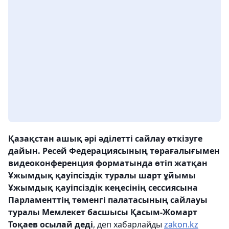
Қазақстан ашық әрі әділетті сайлау өткізуге
дайын. Ресей Федерациясының төрағалығымен
видеоконференция форматында өтіп жатқан
Ұжымдық қауіпсіздік туралы шарт ұйымы
Ұжымдық қауіпсіздік кеңесінің сессиясына
Парламенттің төменгі палатасының сайлауы
туралы Мемлекет басшысы Қасым-Жомарт
Тоқаев осылай деді
, деп хабарлайды
zakon.kz