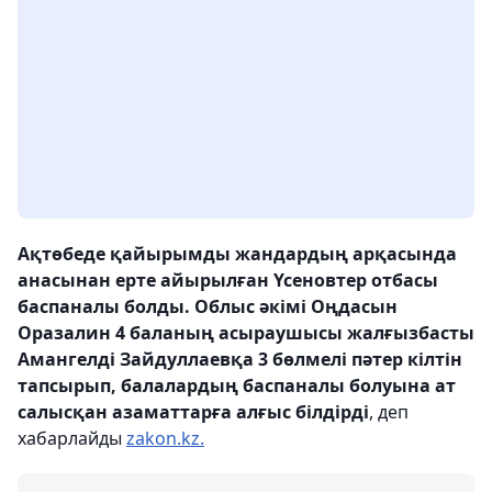
Ақтөбеде қайырымды жандардың арқасында
анасынан ерте айырылған Үсеновтер отбасы
баспаналы болды. Облыс әкімі Оңдасын
Оразалин 4 баланың асыраушысы жалғызбасты
Амангелді Зайдуллаевқа 3 бөлмелі пәтер кілтін
тапсырып, балалардың баспаналы болуына ат
салысқан азаматтарға алғыс білдірді
, деп
хабарлайды
zakon.kz.