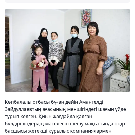
Көпбалалы отбасы бұған дейін Амангелді
Зайдуллаевтың ағасының меншігіндегі шағын үйде
тұрып келген. Қиын жағдайда қалған
бүлдіршіндердің мәселесін шешу мақсатында өңір
басшысы жетекші құрылыс компаниялармен