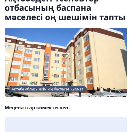
отбасының баспана
мәселесі оң шешімін тапты
Ақтөбе облысы әкімінің баспасөз қызметі
Меценаттар көмектескен.