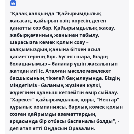
"Қазақ халқында “Қайырымдылық
жасасаң, қайырын өзің көресің деген
қанатты сөз бар. Қайырымдылық жасау,
жабырқағанның жанынан табылу,
шарасызға көмек қолын созу –
халқымыздың қанына біткен асыл
қасиеттерінің бірі. Бүгінгі шара, біздің
болашағымыз – балалар үшін жасалынып
жатқан игі іс. Аталған мәселе мемлекет
басшысының тікелей бақылауында. Біздің
міндетіміз - баланың жүзінен күлкі,
жүрегінен қуаныш кетпейтін өмір сыйлау.
"Харекет" қайырымдылық қоры, "Нектар"
құрылыс компаниясы, барлық көмек қолын
созған қайрымды азаматтардың
арқасында бір отбасы баспаналы болды", -
деп атап өтті Оңдасын Оразалин.