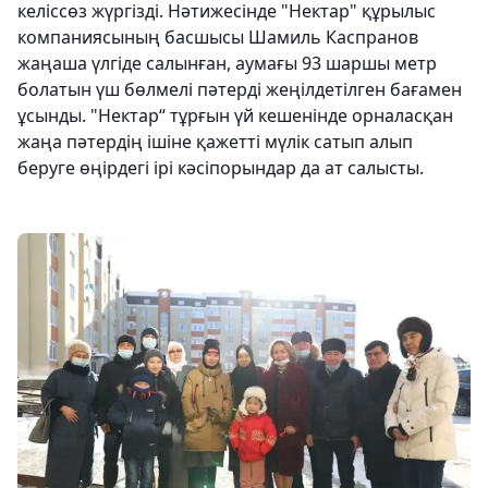
келіссөз жүргізді. Нәтижесінде "Нектар" құрылыс
компаниясының басшысы Шамиль Каспранов
жаңаша үлгіде салынған, аумағы 93 шаршы метр
болатын үш бөлмелі пәтерді жеңілдетілген бағамен
ұсынды. "Нектар“ тұрғын үй кешенінде орналасқан
жаңа пәтердің ішіне қажетті мүлік сатып алып
беруге өңірдегі ірі кәсіпорындар да ат салысты.