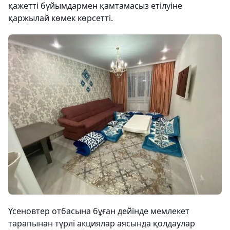
қажетті бұйымдармен қамтамасыз етілуіне
қаржылай көмек көрсетті.
Үсеновтер отбасына бұған дейінде мемлекет
тарапынан түрлі акциялар аясында қолдаулар