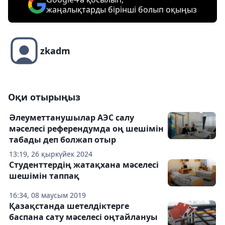
жаңалықтарды бірінші болып оқыңыз
zkadm
Оқи отырыңыз
Әлеуметтанушылар АЭС салу
мәселесі референдумда оң шешімін
табады деп болжап отыр
13:19, 26 қыркүйек 2024
Студенттердің жатақхана мәселесі
шешімін таппақ
16:34, 08 маусым 2019
Қазақстанда шетелдіктерге
баспана сату мәселесі оңтайлануы