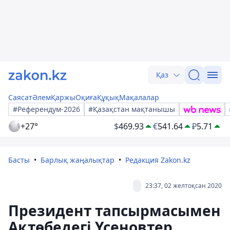
Қаз
Саясат
Әлем
Қаржы
Оқиға
Құқық
Мақалалар
#Референдум-2026
#Қазақстан мақтанышы
+27°
$
469.93
€
541.64
₽
5.71
Басты
Барлық жаңалықтар
Редакция Zakon.kz
23:37, 02 желтоқсан 2020
Президент тапсырмасымен
Ақтөбедегі Үсеновтер