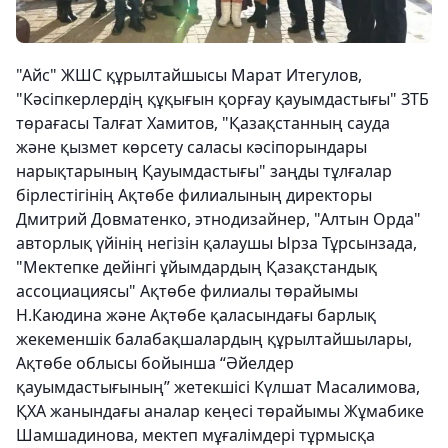
"Айс" ЖШС құрылтайшысы Марат Итегулов,
"Кәсіпкерлердің құқығын қорғау қауымдастығы" ЗТБ
төрағасы Талғат Хамитов, "Қазақстанның сауда
және қызмет көрсету саласы кәсіпорындары
нарықтарының Қауымдастығы" заңды тұлғалар
бірлестігінің Ақтөбе филиалының директоры
Дмитрий Довматенко, этнодизайнер, "Алтын Орда"
авторлық үйінің негізін қалаушы Ырза Тұрсынзада,
"Мектепке дейінгі ұйымдардың Қазақстандық
ассоциациясы" Ақтөбе филиалы төрайымы
Н.Каюдина және Ақтөбе қаласындағы барлық
жекеменшік балабақшалардың құрылтайшылары,
Ақтөбе облысы бойынша “Әйелдер
қауымдастығының” жетекшісі Күлшат Масалимова,
ҚХА жанындағы аналар кеңесі төрайымы Жұмабике
Шамшадинова, мектеп мұғалімдері тұрмысқа