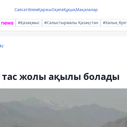
Саясат
Әлем
Қаржы
Оқиға
Құқық
Мақалалар
#Қазақмыс
#Салыстырмалы Қазақстан
#Халық бухг
kz
 тас жолы ақылы болады