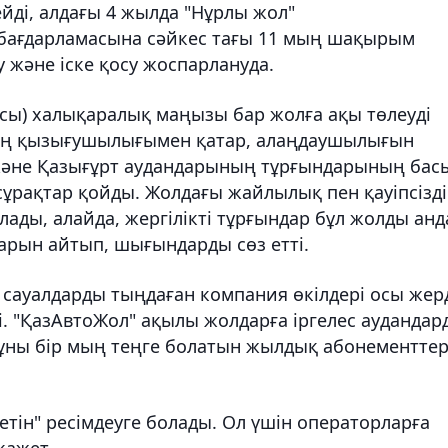
ейді, алдағы 4 жылда "Нұрлы жол"
бағдарламасына сәйкес тағы 11 мың шақырым
 және іске қосу жоспарлануда.
ы) халықаралық маңызы бар жолға ақы төлеуді
қтың қызығушылығымен қатар, алаңдаушылығын
және Қазығұрт аудандарының тұрғындарының бас
сұрақтар қойды. Жолдағы жайлылық пен қауіпсізді
ды, алайда, жергілікті тұрғындар бұл жолды анд
дарын айтып, шығындарды сөз етті.
сауалдарды тыңдаған компания өкілдері осы жер
ді. "ҚазАвтоЖол" ақылы жолдарға іргелес аудандар
 құны бір мың теңге болатын жылдық абонементте
етін" ресімдеуге болады. Ол үшін операторларға
қажет.