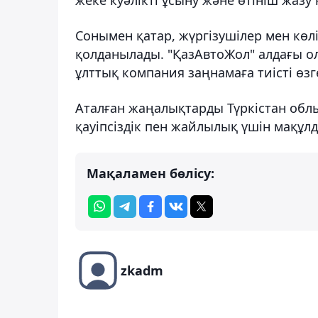
Сонымен қатар, жүргізушілер мен көлі
қолданылады. "ҚазАвтоЖол" алдағы ол
ұлттық компания заңнамаға тиісті өзге
Аталған жаңалықтарды Түркістан обл
қауіпсіздік пен жайлылық үшін мақұлд
Мақаламен бөлісу:
zkadm