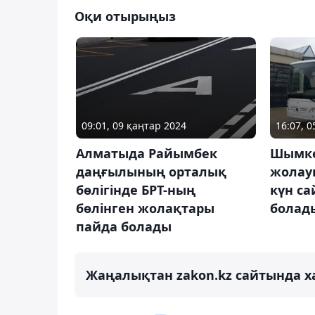
Оқи отырыңыз
09:01, 09 қаңтар 2024
16:07, 
Алматыда Райымбек
Шымке
даңғылының орталық
жолау
бөлігінде БРТ-ның
күн с
бөлінген жолақтары
болад
пайда болады
Жаңалықтан zakon.kz сайтында х