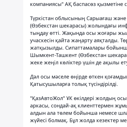
компаниясы" АҚ баспасөз қызметіне с
Түркістан облысының Сарыағаш және
(Өзбекстан шекарасы) жолындағы ин
тыңдау өтті. Жақында осы жоғары жы
учаскесін қайта жаңарту аяқталды. Тө
жатқызылды. Сипаттамалары бойынша Н
Шымкент-Ташкент (Өзбекстан шекарас
жеке жеңіл көліктер үшін де ақылы ет
Дәл осы мәселе өңірде өткен қоғамд
Қатысушыларға толық түсіндірілді.
"ҚазАвтоЖол" ҰК өкілдері жолдың осы
аркасы, сондай-ақ клиенттермен жұмы
алдын ала төлем бойынша немесе шла
жүйесі болмақ. Бұл жолда кезектер ме