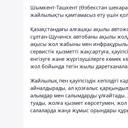
Шымкент-Ташкент (Өзбекстан шекарасы
жайлылықты қамтамасыз ету үшін қол
Қазақстандағы алғашқы ақылы автожол
сұлтан-Щучинск автобаны ақылы жол
ақысы жол жабыны мен инфрақұрылы
сервистік қызметті жақсартуға, қауіп
енгізуге және жүргізушілерге көмек к
жол бойында тегін жылы дәретханал
Жайлылық пен қауіпсіздік кепілдігі к
айналдырады, ал қозғалыс қарқындыл
алымдар мен салымдарды ұлғайтады. Ж
туады, жолға қызмет көрсетумен, жо
салаларда жаңа жұмыс орындары құр