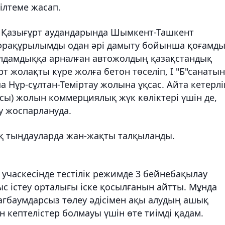
ілтеме жасап.
 Қазығұрт аудандарында Шымкент-Ташкент
фрақұрылымды одан әрі дамыту бойынша қоғамд
лдамдыққа арналған автожолдың қазақстандық
рт жолақты күре жолға бетон төселіп, І "Б"санаты
ұр-сұлтан-Теміртау жолына ұқсас. Айта кетерліг
ы) жолын коммерциялық жүк көліктері үшін де,
у жоспарлануда.
ық тыңдауларда жан-жақты талқыланды.
 учаскесінде тестілік режимде 3 бейнебақылау
с істеу орталығы іске қосылғанын айтты. Мұнда
гбаумдарсыз төлеу әдісімен ақы алудың ашық
н кептелістер болмауы үшін өте тиімді қадам.