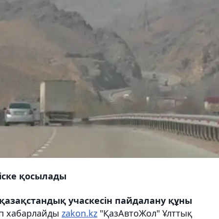
іске қосылады
 қазақстандық учаскесін пайдалану құны
п хабарлайды
zakon.kz
"ҚазАвтоЖол" Ұлттық