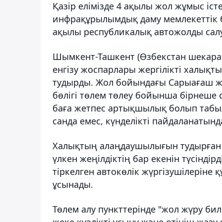
Қазір елімізде 4 ақылы жол жұмыс іст
инфрақұрылымдық даму мемлекеттік 
ақылы республикалық автожолды салу
Шымкент-Ташкент (Өзбекстан шекарас
енгізу жоспарлары жергілікті халы
тудырды. Жол бойындағы Сарыағаш 
бөлігі төлем төлеу бойынша бірнеше 
баға жетпес артықшылық болып табыла
санда емес, күнделікті пайдаланатын
Халықтың алаңдаушылығын тудырған 
үлкен жеңілдіктің бар екенін түсіндір
тіркелген автокөлік жүргізушілеріне
ұсынады.
Төлем алу пункттерінде "жол жүру бил
жеке куәлікті ұсыну және өтініш жазу 