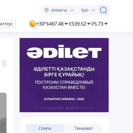
Алматы
Қаз
+30°
$
467.48
€
539.52
₽
5.73
алтері
Соңғы
Танымал