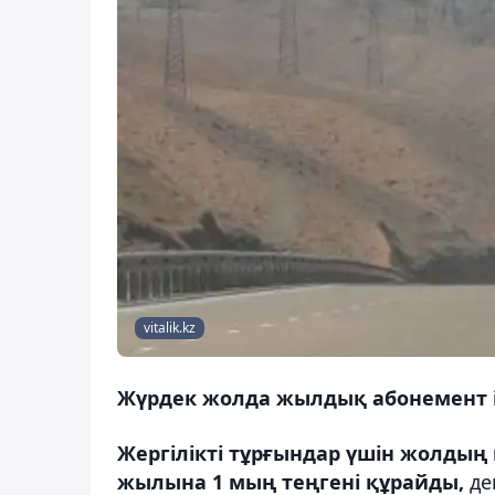
vitalik.kz
Жүрдек жолда жылдық абонемент 
Жергілікті тұрғындар үшін жолдың
жылына 1 мың теңгені құрайды,
де