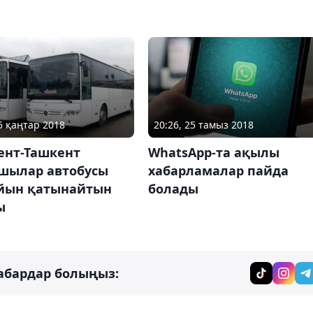
05 қаңтар 2018
20:26, 25 тамыз 2018
нт-Ташкент
WhatsApp-та ақылы
шылар автобусы
хабарламалар пайда
айын қатынайтын
болады
ы
абардар болыңыз: