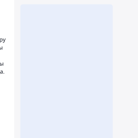
ру
ы
ры
а.