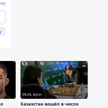
Кіру
у
09:24, Бүгін
ал
Казахстан вошёл в число