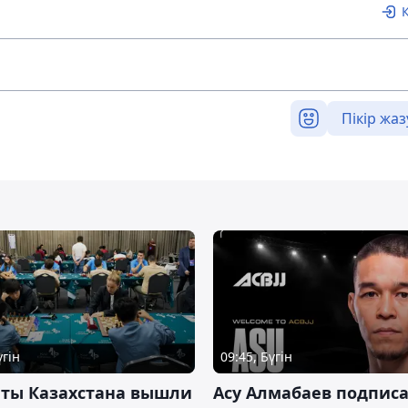
Пікір жаз
үгін
09:45, Бүгін
нты Казахстана вышли
Асу Алмабаев подпис