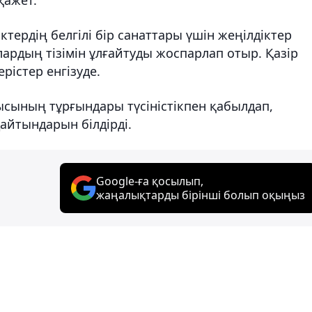
ктердің белгілі бір санаттары үшін жеңілдіктер
ардың тізімін ұлғайтуды жоспарлап отыр. Қазір
рістер енгізуде.
ысының тұрғындары түсіністікпен қабылдап,
айтындарын білдірді.
Google-ға қосылып,
жаңалықтарды бірінші болып оқыңыз