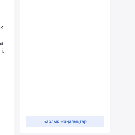
ық
на
і,
Барлық жаңалықтар