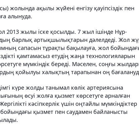
) жолында ақылы жүйені енгізу қауіпсіздік пен
ға алынуда.
 2013 жылы іске қосылды. 7 жыл ішінде Нұр-
дың барлық артықшылықтарын дәлелдеді. Жол жү
мның сапасын тұрақты бақылауға, жол бойындағ
сіздікті қамтамасыз етудің жаңа технологияларын
өрсетуге мүмкіндік береді. Мәселен, соңғы жылда
ардың қойылуы халықтың тарапынан оң бағалануд
әдімгі күре жолды танымал көлік артериясына
ығының өсуі жолға қызмет көрсетуге арналған
ергілікті кәсіпкерлік үшін оңтайлы мүмкіндіктер
л бойындағы қызмет пен саудамен байланысты
ылады.