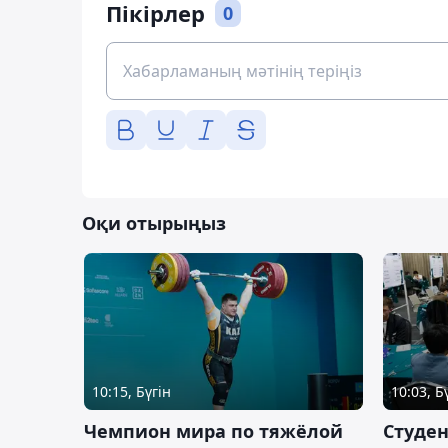
Пікірлер
0
Оқи отырыңыз
10:15, Бүгін
10:03, Б
Чемпион мира по тяжёлой
Студе