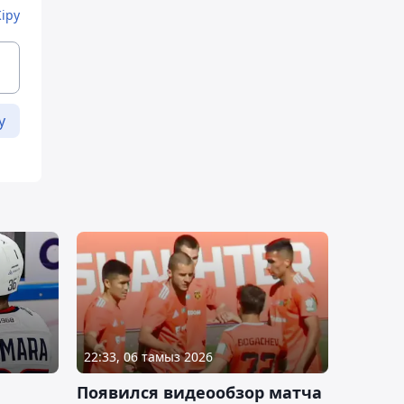
Кіру
у
22:33, 06 тамыз 2026
Появился видеообзор матча