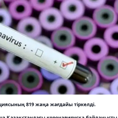
циясының 819 жаңа жағдайы тіркелді.
нша
Қазақстандағы коронавирусқа байланысты