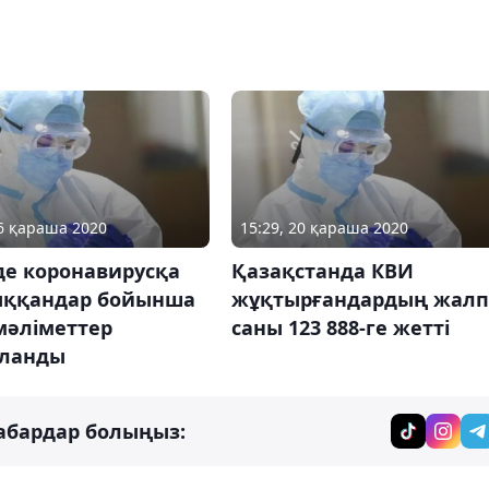
16 қараша 2020
15:29, 20 қараша 2020
де коронавирусқа
Қазақстанда КВИ
ққандар бойынша
жұқтырғандардың жал
мәліметтер
саны 123 888-ге жетті
ланды
абардар болыңыз: