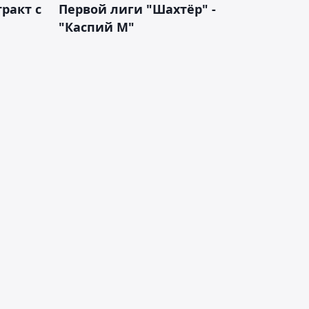
ракт с
Первой лиги "Шахтёр" -
"Каспий М"