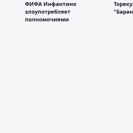
ФИФА Инфантино
Тореку
злоупотребляет
"Бара
полномочиями