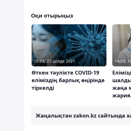
Оқи отырыңыз
15:03, 23 шілде 2021
14:59, 
Өткен тәулікте COVID-19
Еліміз
еліміздің барлық өңірінде
шалды
тіркелді
жаңа 
жария
Жаңалықтан zakon.kz сайтында х