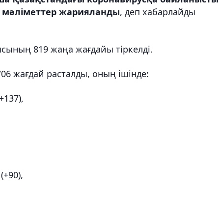
 мәліметтер жарияланды
, деп хабарлайды
сының 819 жаңа жағдайы тіркелді.
6 жағдай расталды, оның ішінде:
+137),
(+90),