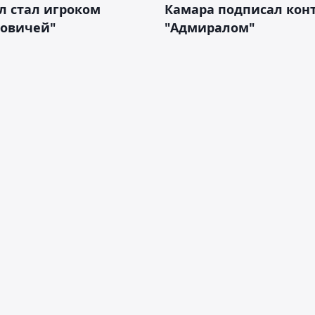
л стал игроком
Камара подписал конт
новичей"
"Адмиралом"