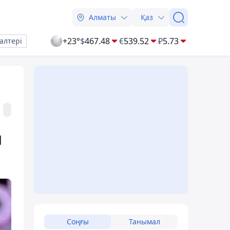
Алматы
Қаз
+23°
$
467.48
€
539.52
₽
5.73
алтері
ы
Соңғы
Танымал