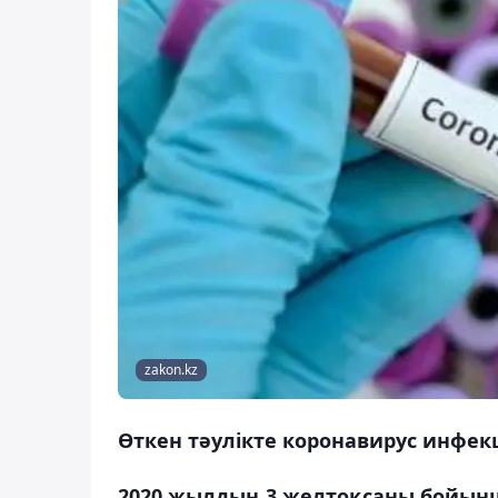
zakon.kz
Өткен тәулікте коронавирус инфек
2020 жылдың 3 желтоқсаны бойы