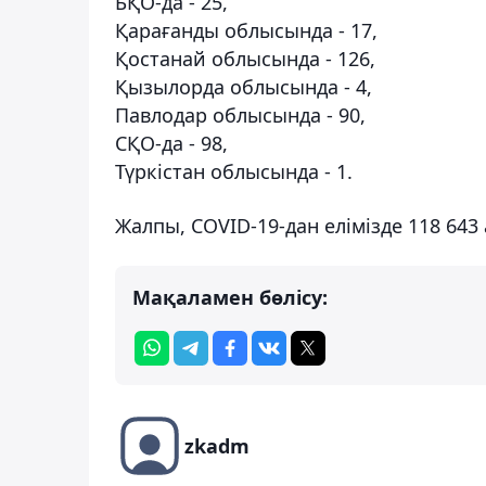
БҚО-да - 25,
Қарағанды ​​облысында - 17,
Қостанай облысында - 126,
Қызылорда облысында - 4,
Павлодар облысында - 90,
СҚО-да - 98,
Түркістан облысында - 1.
Жалпы, COVID-19-дан елімізде 118 643
Мақаламен бөлісу:
zkadm