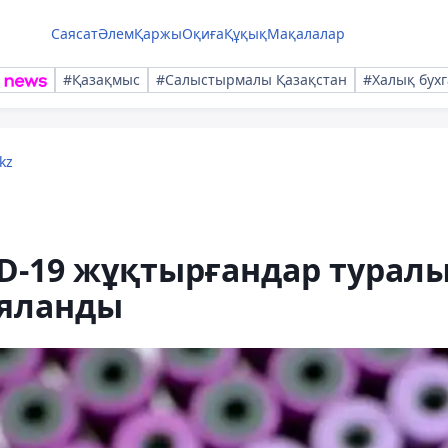
Саясат
Әлем
Қаржы
Оқиға
Құқық
Мақалалар
#Қазақмыс
#Салыстырмалы Қазақстан
#Халық бухг
kz
ID-19 жұқтырғандар турал
ияланды