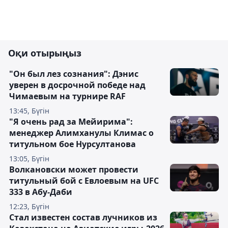
Оқи отырыңыз
"Он был лез сознания": Дэнис
уверен в досрочной победе над
Чимаевым на турнире RAF
13:45, Бүгін
"Я очень рад за Мейирима":
менеджер Алимханулы Климас о
титульном бое Нурсултанова
13:05, Бүгін
Волкановски может провести
титульный бой с Евлоевым на UFC
333 в Абу-Даби
12:23, Бүгін
Стал известен состав лучников из