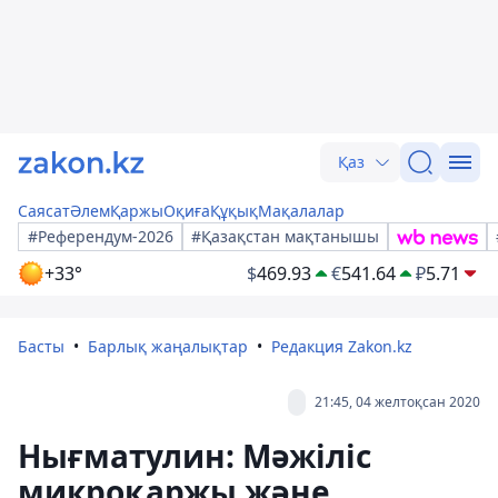
Қаз
Саясат
Әлем
Қаржы
Оқиға
Құқық
Мақалалар
#Референдум-2026
#Қазақстан мақтанышы
+33°
$
469.93
€
541.64
₽
5.71
Басты
Барлық жаңалықтар
Редакция Zakon.kz
21:45, 04 желтоқсан 2020
Нығматулин: Мәжіліс
микроқаржы және