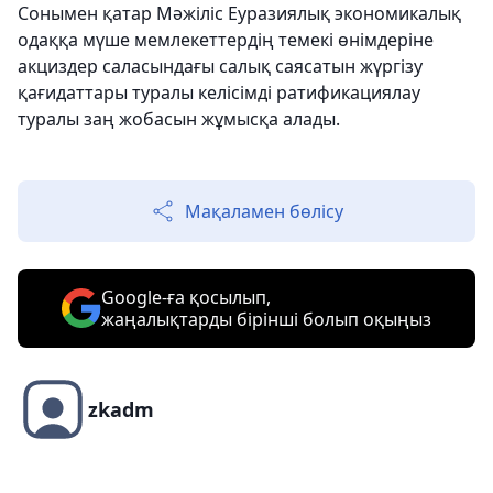
Сонымен қатар Мәжіліс Еуразиялық экономикалық
одаққа мүше мемлекеттердің темекі өнімдеріне
акциздер саласындағы салық саясатын жүргізу
қағидаттары туралы келісімді ратификациялау
туралы заң жобасын жұмысқа алады.
Мақаламен бөлісу
Google-ға қосылып,
жаңалықтарды бірінші болып оқыңыз
zkadm