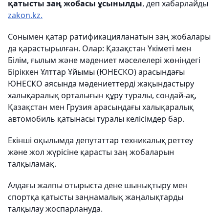
қатысты заң жобасы ұсынылды
, деп хабарлайды
zakon.kz.
Сонымен қатар ратификацияланатын заң жобалары
да қарастырылған. Олар: Қазақстан Үкіметі мен
Білім, ғылым және мәдениет мәселелері жөніндегі
Біріккен Ұлттар Ұйымы (ЮНЕСКО) арасындағы
ЮНЕСКО аясында мәдениеттерді жақындастыру
халықаралық орталығын құру туралы, сондай-ақ,
Қазақстан мен Грузия арасындағы халықаралық
автомобиль қатынасы туралы келісімдер бар.
Екінші оқылымда депутаттар техникалық реттеу
және жол жүрісіне қарасты заң жобаларын
талқыламақ.
Алдағы жалпы отырыста дене шынықтыру мен
спортқа қатысты заңнамалық жаңалықтарды
талқылау жоспарлануда.