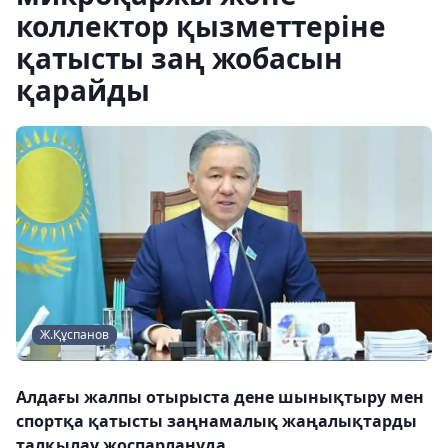
коллектор қызметтеріне
қатысты заң жобасын
қарайды
Ж.Құспанов
Алдағы жалпы отырыста дене шынықтыру мен
спортқа қатысты заңнамалық жаңалықтарды
талқылау жоспарлануда.