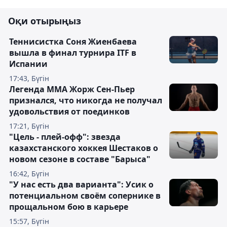
Оқи отырыңыз
Теннисистка Соня Жиенбаева
вышла в финал турнира ITF в
Испании
17:43, Бүгін
Легенда ММА Жорж Сен-Пьер
признался, что никогда не получал
удовольствия от поединков
17:21, Бүгін
"Цель - плей-офф": звезда
казахстанского хоккея Шестаков о
новом сезоне в составе "Барыса"
16:42, Бүгін
"У нас есть два варианта": Усик о
потенциальном своём сопернике в
прощальном бою в карьере
15:57, Бүгін