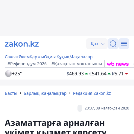
Қаз
Саясат
Әлем
Қаржы
Оқиға
Құқық
Мақалалар
#Референдум-2026
#Қазақстан мақтанышы
+25°
$
469.93
€
541.64
₽
5.71
Басты
Барлық жаңалықтар
Редакция Zakon.kz
20:37, 08 желтоқсан 2020
Азаматтарға арналған
үкімет қызмет көрсету