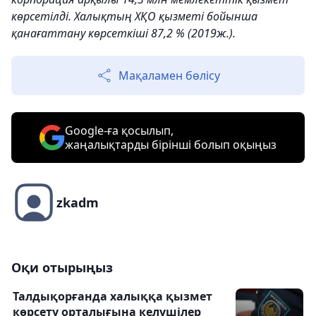
көрсетілді. Халықтың ХҚО қызметі бойынша
қанағаттану көрсеткіші 87,2 % (2019ж.).
Мақаламен бөлісу
Google-ға қосылып,
жаңалықтарды бірінші болып оқыңыз
zkadm
Оқи отырыңыз
Талдықорғанда халыққа қызмет
көрсету орталығына келушілер