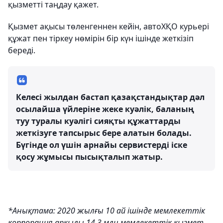
қызметті таңдау қажет.
Қызмет ақысы төленгеннен кейін, автоХҚО курьері
құжат пен тіркеу нөмірін бір күн ішінде жеткізіп
береді.
Келесі жылдан бастап қазақстандықтар дәл
осылайша үйлеріне жеке куәлік, баланың
туу туралы куәлігі сияқты құжаттарды
жеткізуге тапсырыс бере алатын болады.
Бүгінде ол үшін арнайы сервистерді іске
қосу жұмысы пысықталып жатыр.
*Анықтама: 2020 жылғы 10 ай ішінде мемлекеттік
корпорация арқылы 14,3 млн мемлекеттік қызмет