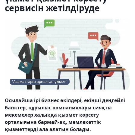
сервисін жетілдіруде
"Азаматтарға арналған үкімет"
Осылайша ірі бизнес өкілдері, екінші деңгейлі
банктер, құрылыс компаниялары сияқты
мекемелер халыққа қызмет көрсету
орталығына бармай-ақ, мемлекеттік
қызметтерді ала алатын болады.