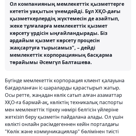
Ол компанияның мемлекеттік қызметтерге
кететін уақытын үнемдейді. Бұл ХҚО-дағы
қызметкерлердің жүктемесін де азайтып,
жеке тұлғаларға мемлекеттік қызмет
көрсету үрдісін ыңғайландырады. Біз
әрдайым қызмет көрсету процесін
жақсартуға тырысамыз", – дейді
мемлекеттік корпорацияның басқарма
төрайымы Әсемгүл Балташева.
Бүгінде мемлекеттік корпорация клиент қалауына
бағдарланған іс-шараларды қарастырып жатыр.
Осы ретте, жаңадан көлік сатып алған азаматтар
ХҚО-ға бармай-ақ, көліктің техникалық паспорты
мен мемлекеттік тіркеу нөмірі белгісін үйлеріне
жеткізіп беру қызметін пайдалана алады. Ол үшін
көлікті онлайн рәсімдегеннен кейін порталдағы
"Көлік және коммуникациялар" бөлімінен тиісті