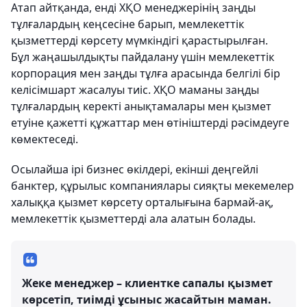
Атап айтқанда, енді ХҚО менеджерінің заңды
тұлғалардың кеңсесіне барып, мемлекеттік
қызметтерді көрсету мүмкіндігі қарастырылған.
Бұл жаңашылдықты пайдалану үшін мемлекеттік
корпорация мен заңды тұлға арасында белгілі бір
келісімшарт жасалуы тиіс. ХҚО маманы заңды
тұлғалардың керекті анықтамалары мен қызмет
етуіне қажетті құжаттар мен өтініштерді рәсімдеуге
көмектеседі.
Осылайша ірі бизнес өкілдері, екінші деңгейлі
банктер, құрылыс компаниялары сияқты мекемелер
халыққа қызмет көрсету орталығына бармай-ақ,
мемлекеттік қызметтерді ала алатын болады.
Жеке менеджер – клиентке сапалы қызмет
көрсетіп, тиімді ұсыныс жасайтын маман.