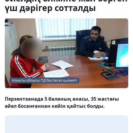
үш дәрігер сотталды
Алматы облысы ПД баспасөз қызметі
Перзентханада 5 баланың анасы, 35 жастағы
әйел босанғаннан кейін қайтыс болды.