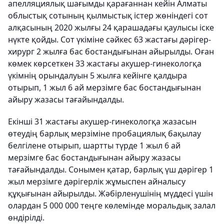
апелляциялық шағымды қарағаннан кейін Алматы
облыстық сотының қылмыстық істер жөніндегі сот
алқасының 2020 жылғы 24 қарашадағы қаулысы іске
нүкте қойды. Сот үкіміне сәйкес 63 жастағы дәрігер-
хирург 2 жылға бас бостандығынан айырылды. Оған
көмек көрсеткен 33 жастағы акушер-гинекологқа
үкімнің орындалуын 5 жылға кейінге қалдыра
отырып, 1 жыл 6 ай мерзімге бас бостандығынан
айыру жазасы тағайындалды.
Екінші 31 жастағы акушер-гинекологқа жазасын
өтеудің барлық мерзіміне пробациялық бақылау
белгілене отырып, шартты түрде 1 жыл 6 ай
мерзімге бас бостандығынан айыру жазасы
тағайындалды. Сонымен қатар, барлық үш дәрігер 1
жыл мерзімге дәрігерлік жұмыспен айналысу
құқығынан айырылды. Жәбірленушінің мүддесі үшін
олардан 5 000 000 теңге көлемінде моральдық залал
өндірілді.