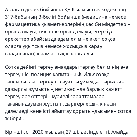
Аталған дерек бойынша ҚР Қылмыстық кодексінің
317-бабының 3-бөлігі бойынша (медицина немесе
фармацевтика қызметкерлерінің кәсіби міндеттерін
орындамауы, тиісінше орындамауы, егер бұл
әрекеттер абайсызда адам өліміне әкеп соқса,
оларға ұқыпсыз немесе жосықсыз қарау
салдарынан) қылмыстық іс қозғалды.
Сотқа дейінгі тергеу амалдары тергеу бөлімінің аға
тергеушісі полиция капитаны Ф. Ильясовқа
тапсырылды. Тергеуші сауатты ұйымдастырылған
қажырлы жұмыстың нәтижесінде барлық қажетті
тергеу әрекеттерін күрделі сараптамалар
тағайындаумен жүргізіп, дәрігерлердің кінәсін
дәлелдеді және істі айыптау қорытындысымен сотқа
жіберді.
Бірінші сот 2020 жылдың 27 шілдесінде өтті. Алайда,