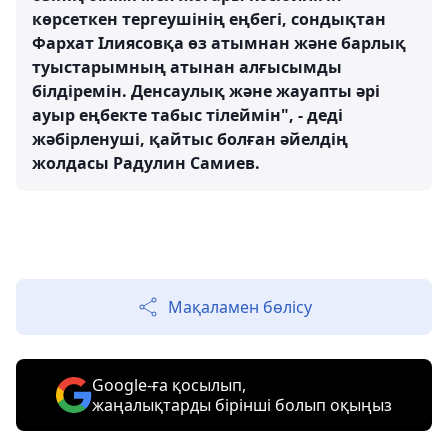
көрсеткен тергеушінің еңбегі, сондықтан
Фархат Ілиясовқа өз атымнан және барлық
туыстарымның атынан алғысымды
білдіремін. Денсаулық және жауапты әрі
ауыр еңбекте табыс тілеймін", - деді
жәбірленуші, қайтыс болған әйелдің
жолдасы Радулин Самиев.
Мақаламен бөлісу
Google-ға қосылып,
жаңалықтарды бірінші болып оқыңыз