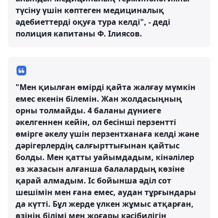
түсіну үшін көптеген медициналық
әдебиеттерді оқуға тура келді", - деді
полиция капитаны Ф. Ілиясов.
"Мен қиылған өмірді қайта жалғау мүмкін
емес екенін білемін. Жан жолдасыңның
орны толмайды. 4 баланы дүниеге
әкелгеннен кейін, ол бесінші перзентті
өмірге әкелу үшін перзентханаға келді және
дәрігерлердің салғырттығынан қайтыс
болды. Мен қатты уайымдадым, кінәлілер
өз жазасын алғанша балалардың көзіне
қарай алмадым. Іс бойынша әділ сот
шешімін мен ғана емес, аудан тұрғындары
да күтті. Бұл жерде үлкен жұмыс атқарған,
өзінің білімі мен жоғары кәсібилігін