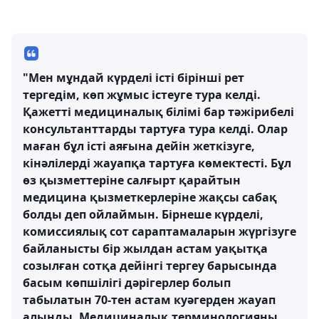
"Мен мұндай күрделі істі бірінші рет
тергедім, көп жұмыс істеуге тура келді.
Қажетті медициналық білімі бар тәжірибелі
консультанттарды тартуға тура келді. Олар
маған бұл істі аяғына дейін жеткізуге,
кінәлілерді жауапқа тартуға көмектесті. Бұл
өз қызметтеріне салғырт қарайтын
медицина қызметкерлеріне жақсы сабақ
болды деп ойлаймын. Бірнеше күрделі,
комиссиялық сот сараптамаларын жүргізуге
байланысты бір жылдан астам уақытқа
созылған сотқа дейінгі тергеу барысында
басым көпшілігі дәрігерлер болып
табылатын 70-тен астам куәгерден жауап
алынды. Медициналық терминологияны