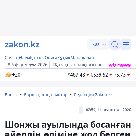
Қаз
Саясат
Әлем
Қаржы
Оқиға
Құқық
Мақалалар
#Референдум-2026
#Қазақстан мақтанышы
+20°
$
467.48
€
539.52
₽
5.73
Басты
Барлық жаңалықтар
Редакция Zakon.kz
02:50, 11 желтоқсан 2020
Шонжы ауылында босанған
әйелдің өліміне жол берген