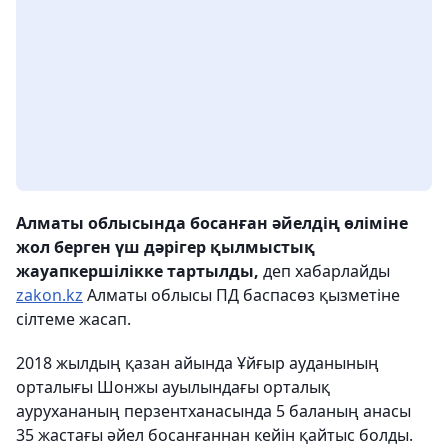
Алматы облысында босанған әйелдің өліміне
жол берген үш дәрігер қылмыстық
жауапкершілікке тартылды,
деп хабарлайды
zakon.kz
Алматы облысы ПД баспасөз қызметіне
сілтеме жасап.
2018 жылдың қазан айында Ұйғыр ауданының
орталығы Шонжы ауылындағы орталық
аурухананың перзентханасында 5 баланың анасы
35 жастағы әйел босанғаннан кейін қайтыс болды.