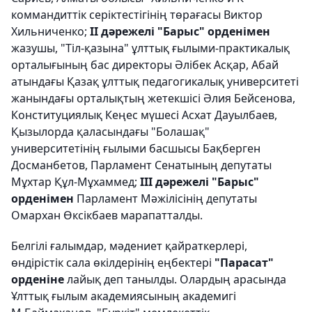
коммандиттік серіктестігінің төрағасы Виктор
Хильниченко;
ІІ дәрежелі "Барыс" орденімен
жазушы, "Тіл-қазына" ұлттық ғылыми-практикалық
орталығының бас директоры Әлібек Асқар, Абай
атындағы Қазақ ұлттық педагогикалық университеті
жанындағы орталықтың жетекшісі Әлия Бейсенова,
Конституциялық Кеңес мүшесі Асхат Дауылбаев,
Қызылорда қаласындағы "Болашақ"
университетінің ғылыми басшысы Бақберген
Досманбетов, Парламент Сенатының депутаты
Мұхтар Құл-Мұхаммед;
ІІІ дәрежелі "Барыс"
орденімен
Парламент Мәжілісінің депутаты
Омархан Өксікбаев марапатталды.
Белгілі ғалымдар, мәдениет қайраткерлері,
өндірістік сала өкілдерінің еңбектері
"Парасат"
орденіне
лайық деп танылды. Олардың арасында
Ұлттық ғылым академиясының академигі