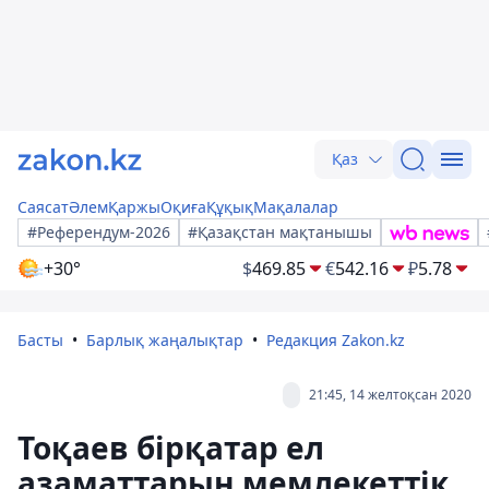
Қаз
Саясат
Әлем
Қаржы
Оқиға
Құқық
Мақалалар
#Референдум-2026
#Қазақстан мақтанышы
+30°
$
469.85
€
542.16
₽
5.78
Басты
Барлық жаңалықтар
Редакция Zakon.kz
21:45, 14 желтоқсан 2020
Тоқаев бірқатар ел
азаматтарын мемлекеттік