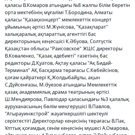
қаласы В.Комаров атындағы №8 жалпы білім беретін
орта мектебінің мұғалімі Т.Бородина, Алматы
қаласы "Қазақконцерт" мемлекеттік концерт
ұйымының әртісі М.Жүнісова, "Қазақпарат"
халықаралық ақпараттық агенттігі бас
директорының кеңесшісі К.Әбуова, Солтүстік
Қазақстан облысы "Раисовское" ЖШС директоры
В.Коваленко, "Қазақ әдебиеті" газетінің бас
редакторы Д.Қуатов, Ақтау қаласы "Ақ Бидай-
Терминал" АҚ басқарма төрағасы С.Көбейсінов,
қоғам қайраткері Қ.Жолдыбайұлы, ақын
С.Дүйсенғазы, М.Әуезов атындағы Мемлекеттік
қазақ академиялық драма театрының әртісі
Ш.Меңдиярова, Павлодар қаласындағы №3 қалалық
ауруханасының бөлім меңгерушісі В.Павлов,
"Атырауинжстрой" жауапкершілігі шектеулі
серіктестігі Директорлар кеңесінің төрағасы В.Пак,
Ұлттық қоғамдық сенім кеңесінің мүшесі А.Омарова,