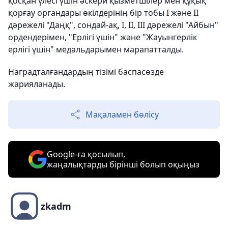
қосқан үлесі үшін әскери қызметшілер мен құқық
қорғау органдары өкілдерінің бір тобы І және ІІ
дәрежелі "Даңқ", сондай-ақ, І, ІІ, ІІІ дәрежелі "Айбын"
ордендерімен, "Ерлігі үшін" және "Жауынгерлік
ерлігі үшін" медальдарымен марапатталды.
Наградталғандардың тізімі баспасөзде
жарияланады.
Мақаламен бөлісу
Google-ға қосылып,
жаңалықтарды бірінші болып оқыңыз
zkadm