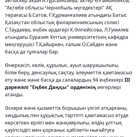
айтыскер ақын А.Тұрсынбаева, актер Ә.Райынбеков,
"Ақтөбе облысы Чернобыль мүгедектері" АҚ
төрағасы Б.Сатов, Ғ.Құрманғалиев атындағы Батыс
Қазақстан облыстық филармониясының солисі
С.Таудаева, еңбек ардагері К.Әлпейісова, Л.Гумилев
атындағы Еуразия Ұлттық университетінің кафедра
меңгерушісі Т.Қайыркен, ғалым О.Сәбден және
басқа да тұлғалар бар.
Өнеркәсіп, көлік, құрылыс, ауыл шаруашылығы,
білім беру, денсаулық сақтау, әлеуметтік қамтамасыз
ету және және басқа да салалардың 94 еңбеккері
ІІІ
дәрежелі "Еңбек Даңқы" орденінің
иегерлері
атанды.
Әскери және қызметтік борышын үлгілі атқарғаны,
заңдылық пен құқықтық тәртіпті қамтамасыз етуде
көрсеткен ерлігі мен жанқиярлығы, елдің ұлттық
қауіпсіздігі мен қорғаныс қабілетін нығайтуға