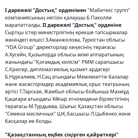
І дәрежелі "Достық" орденімен
"Мабетекс групп"
компаниясының негізін қалаушы Б.Паколли
марапатталды.
ІІ дәрежелі "Достық" орденіне
Сыртқы істер министрлігінің ерекше тапсырмалар
жөніндегі елшісі З.Аманжолова, Түркістан облысы
"YDA Group" директорлар кеңесінің төрағасы
А.Хусейн, Қызылорда облысы әкімі аппаратының
жанындағы "Қоғамдық келісім" РММ сарапшысы
С.Крюгер, дипломатиялық қызмет ардагері
Б.Нұрғалиев, Н.Сац атындағы Мемлекеттік балалар
және жасөспірімдер академиялық орыс театрының
әртісі Т.Тарская, Жамбыл облысы бойынша Махмұд
Қашғари атындағы Ұйғыр этномәдени бірлестігінің
төрағасы М.Турдыева, Шығыс Қазақстан облысы
"Семена масличных" ШҚ басшысы Л.Цыбенко және
басқалар ие болды.
"Қазақстанның еңбек сіңірген қайраткері"