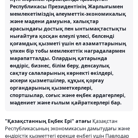
Республикасы Президентінің Жарлығымен
мемлекетіміздің әлеуметтік-экономикалық
және мәдени дамуына, халықтар
арасындағы достық пен ынтымақтастықты
нығайтуға қосқан елеулі үлесі, белсенді
қоғамдық қызметі үшін ел азаматтарының
үлкен бір тобы мемлекеттік наградалармен
марапатталды. Олардың қатарында
өндіріс, бизнес, білім беру, денсаулық
сақтау салаларының көрнекті өкілдері,
әскери қызметшілер, құқық қорғау
органдарының қызметкерлері,
спортшылар, соғыс және еңбек ардагерлері,
мәдениет және ғылым қайраткерлері бар.
"Қазақстанның Еңбек Ері" атағы
Қазақстан
Республикасының экономикасын дамытудағы және
өндірістік қызметтегі ерекше еңбегі үшін Павлодар