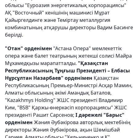
облысы "Еуроазия энергетикалық корпорациясы"
АҚ "Восточный" кенішінің машинисі Мұрат
Қайыргелдинге және Теміртау металлургия
комбинатының атқарушы директоры Вадим Басинге
берілді.
"Отан" орденімен
"Астана Опера" мемлекеттік
опера және балет театрының жетекші солисі Майра
Мұхамедқызы марапатталды.
"Қазақстан
Республикасының Тұңғыш Президенті – Елбасы
Нұрсұлтан Назарбаев" орденімен
Қазақстан
Республикасының Премьер-Министрі Асқар Мамин,
Алматы облысының әкімі Амандық Баталов,
"Kazakhmys Holding" ЖШС президенті Владимир
Ким, "BSB" Қаржы-өнеркәсіп корпорациясы" ЖШС
президенті Рашит Сарсенов;
І дәрежелі "Барыс"
орденімен
Жәния Әубәкірова авторлық мектебінің
директоры Жәния Әубәкірова, ақын Шөмішбай
Сариев, Алматы облысы "Хильниченко и К"