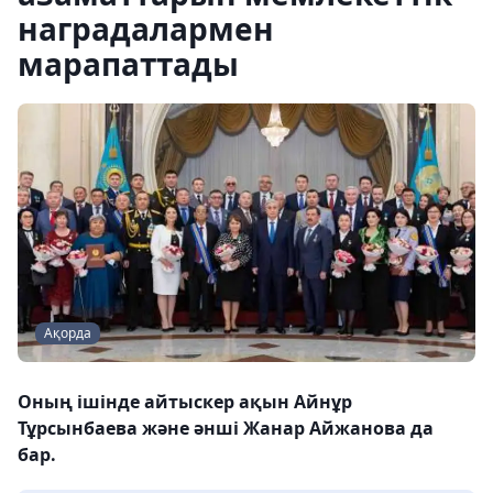
наградалармен
марапаттады
Ақорда
Оның ішінде айтыскер ақын Айнұр
Тұрсынбаева және әнші Жанар Айжанова да
бар.