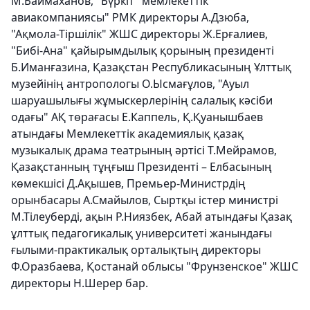
М.Баймаханов, "Бүркіт" мемлекеттік
авиакомпаниясы" РМК директоры А.Дзюба,
"Ақмола-Тіршілік" ЖШС директоры Ж.Ерғалиев,
"Бибі-Ана" қайырымдылық қорының президенті
Б.Иманғазина, Қазақстан Республикасының Ұлттық
музейінің антропологы О.Ысмағұлов, "Ауыл
шаруашылығы жұмыскерлерінің салалық кәсіби
одағы" АҚ төрағасы Е.Каппель, Қ.Қуанышбаев
атындағы Мемлекеттік академиялық қазақ
музыкалық драма театрының әртісі Т.Мейрамов,
Қазақстанның тұңғыш Президенті – Елбасының
көмекшісі Д.Ақышев, Премьер-Министрдің
орынбасары А.Смайылов, Сыртқы істер министрі
М.Тілеуберді, ақын Р.Ниязбек, Абай атындағы Қазақ
ұлттық педагогикалық университеті жанындағы
ғылыми-практикалық орталықтың директоры
Ф.Оразбаева, Қостанай облысы "Фрунзенское" ЖШС
директоры Н.Шерер бар.