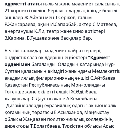
құрметті атағы
ғылым және мәдениет саласының
21 көрнекті өкіліне берілді, олардың ішінде белгілі
әншілер Ж.Айжан мен Т.Серіков, ғалым
Р.Жансараева, ақын И.Сапарбай, актер С.Матвеев,
өнертанушы К.Ли, театр және кино әртістері
З.Карина, Б.Тушаев және басқалар бар.
Белгілі ғалымдар, мәдениет қайраткерлері,
өндірістік сала өкілдерінің еңбектері
"Құрмет"
орденімен
бағаланды. Олардың қатарында Нұр-
Сұлтан қаласының әкімдігі жанындағы Мемлекеттік
академиялық филармонияның әншісі С.Айтбаева,
Қазақстан Республикасының Моңғолиядағы
Төтенше және өкілетті елшісі Ж.Әділбаев,
жазушылар С.Дәуітов және А.Кемелбаева,
"Дизайнерлердің еуразиялық одағы" акционерлік
қоғамының төрағасы Е.Асылханов, Маңғыстау
облысы Жаңаөзен политехникалық колледжінің
директоры Т.Болатбаева, Түркістан облысы Арыс