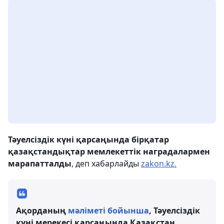
Тәуелсіздік күні қарсаңында бірқатар
қазақстандықтар мемлекеттік наградалармен
марапатталды
, деп хабарлайды
zakon.kz.
Ақорданың
мәліметі бойынша
, Тәуелсіздік
күні мерекесі қарсаңында Қазақстан