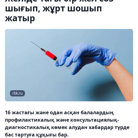
шығып, жұрт шошып
жатыр
rbk.ru
16 жастағы және одан асқан балалардың
профилактикалық және консультациялық-
диагностикалық көмек алудан хабардар түрде
бас тартуға құқығы бар.