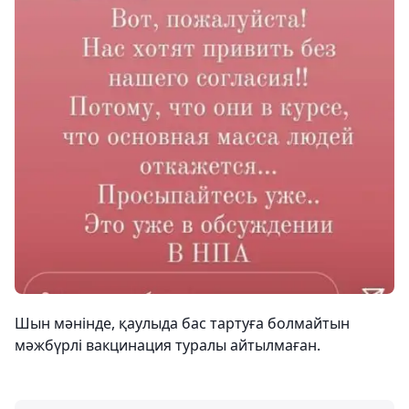
Шын мәнінде, қаулыда бас тартуға болмайтын
мәжбүрлі вакцинация туралы айтылмаған.