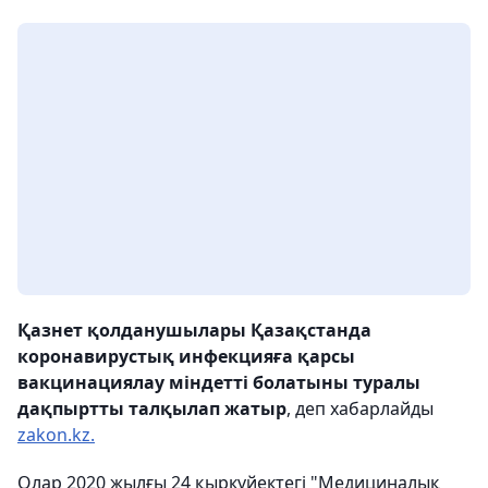
Қазнет қолданушылары Қазақстанда
коронавирустық инфекцияға қарсы
вакцинациялау міндетті болатыны туралы
дақпыртты талқылап жатыр
, деп хабарлайды
zakon.kz.
Олар 2020 жылғы 24 қыркүйектегі "Медициналық