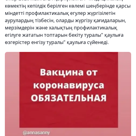
көмектің кепілдік берілген көлемі шеңберінде қарсы
міндетті профилактикалық егулер жүргізілетін
аурулардың тізбесін, оларды жүргізу қағидаларын,
мерзімдерін және халықтың профилактикалық
егілуге жататын топтарын бекіту туралы" қаулыға
өзгерістер енгізу туралы" қаулыға сүйенеді.