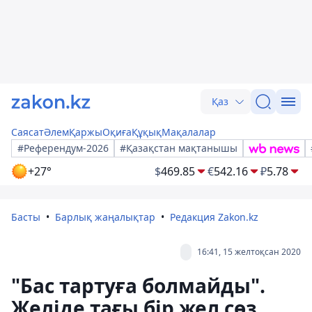
Қаз
Саясат
Әлем
Қаржы
Оқиға
Құқық
Мақалалар
#Референдум-2026
#Қазақстан мақтанышы
+27°
$
469.85
€
542.16
₽
5.78
Басты
Барлық жаңалықтар
Редакция Zakon.kz
16:41, 15 желтоқсан 2020
"Бас тартуға болмайды".
Желіде тағы бір жел сөз