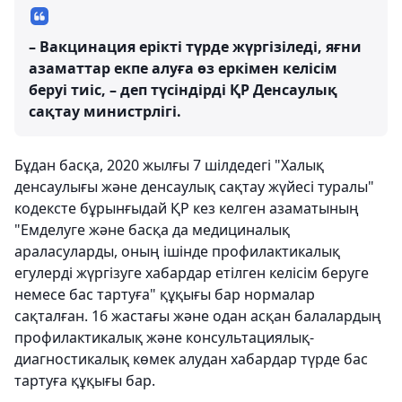
– Вакцинация ерікті түрде жүргізіледі, яғни
азаматтар екпе алуға өз еркімен келісім
беруі тиіс, – деп түсіндірді ҚР Денсаулық
сақтау министрлігі.
Бұдан басқа, 2020 жылғы 7 шілдедегі "Халық
денсаулығы және денсаулық сақтау жүйесі туралы"
кодексте бұрынғыдай ҚР кез келген азаматының
"Емделуге және басқа да медициналық
араласуларды, оның ішінде профилактикалық
егулерді жүргізуге хабардар етілген келісім беруге
немесе бас тартуға" құқығы бар нормалар
сақталған. 16 жастағы және одан асқан балалардың
профилактикалық және консультациялық-
диагностикалық көмек алудан хабардар түрде бас
тартуға құқығы бар.