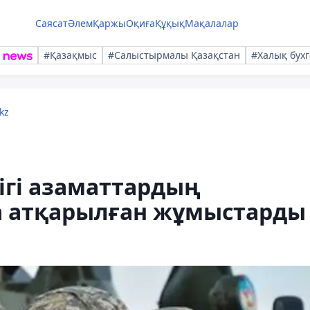
Саясат
Әлем
Қаржы
Оқиға
Құқық
Мақалалар
#Қазақмыс
#Салыстырмалы Қазақстан
#Халық бухг
kz
ігі азаматтардың
а атқарылған жұмыстарды