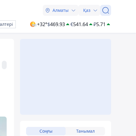
Алматы
Қаз
+32°
$
469.93
€
541.64
₽
5.71
алтері
Соңғы
Танымал