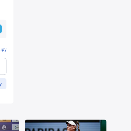
Кіру
у