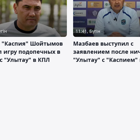
үгін
11:41, Бүгін
р "Каспия" Шойтымов
Мазбаев выступил с
 игру подопечных в
заявлением после ни
с "Улытау" в КПЛ
"Улытау" с "Каспием"