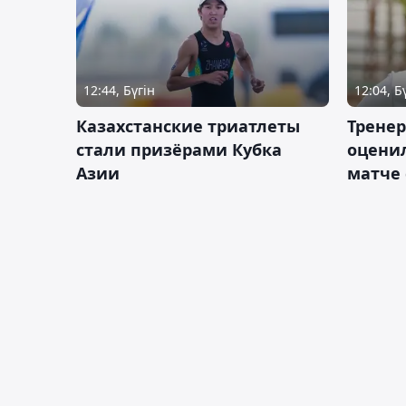
12:44, Бүгін
12:04, Б
Казахстанские триатлеты
Трене
стали призёрами Кубка
оценил
Азии
матче 