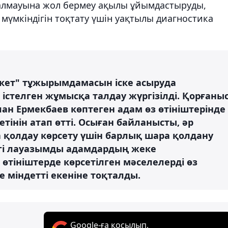
алмауына жол бермеу ақылы ұйымдастыруды,
мүмкіндігін тоқтату үшін уақтылы диагностика
кет" тұжырымдамасын іске асыруда
 істелген жұмысқа талдау жүргізілді. Қорғаны
ан Ермекбаев көптеген адам өз өтініштерінде
тінін атап өтті. Осыған байланысты, әр
а қолдау көрсету үшін барлық шара қолдану
егі лауазымды адамдардың жеке
 өтініштерде көрсетілген мәселелерді өз
 міндетті екеніне тоқталды.
Google-ға қосылып,