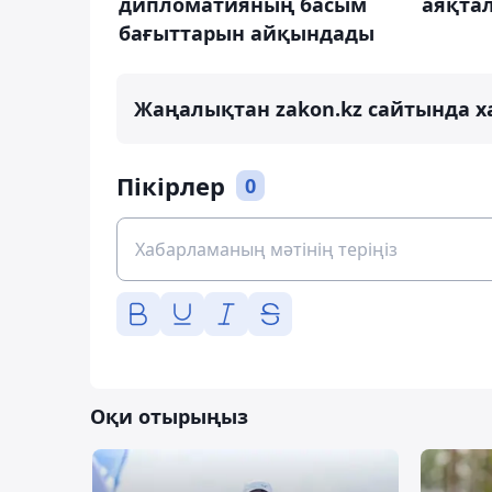
дипломатияның басым
аяқта
бағыттарын айқындады
Жаңалықтан zakon.kz сайтында х
Пікірлер
0
Оқи отырыңыз