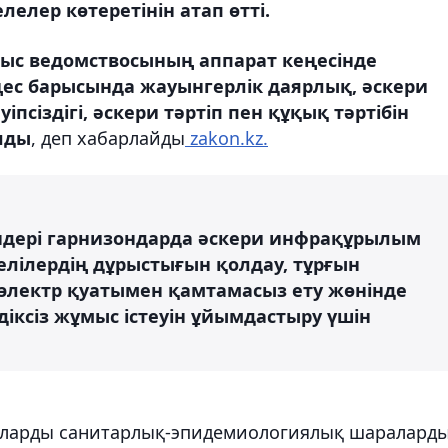
елер көтеретінін атап өтті.
ныс ведомствосының аппарат кеңесінде
ңес барысында жауынгерлік даярлық, әскери
псіздігі, әскери тәртіп пен құқық тәртібін
лды
, деп хабарлайды
zakon.kz.
ндері гарнизондарда әскери инфрақұрылым
елілердің дұрыстығын қолдау, тұрғын
электр қуатымен қамтамасыз ету жөнінде
діксіз жұмыс істеуін ұйымдастыру үшін
раларды санитарлық-эпидемиологиялық шаралард