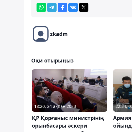
zkadm
Оқи отырыңыз
18:20, 24 ақпан 2023
22:34, 
ҚР Қорғаныс министрінің
Армия
орынбасары әскери
ойында