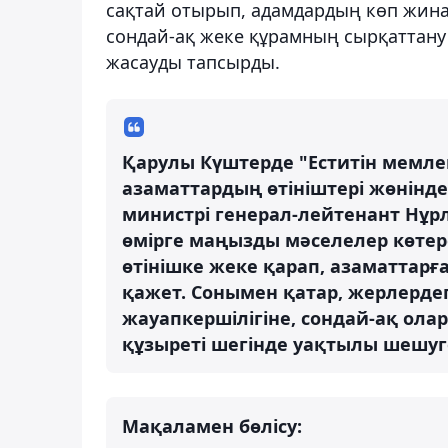
сақтай отырып, адамдардың көп жин
сондай-ақ жеке құрамның сырқаттану 
жасауды тапсырды.
Қарулы Күштерде "Еститін мемле
азаматтардың өтініштері жөнінде
министрі генерал-лейтенант Нұрл
өмірге маңызды мәселелер көтере
өтінішке жеке қарап, азаматтарғ
қажет. Сонымен қатар, жерлерд
жауапкершілігіне, сондай-ақ олар
құзыреті шегінде уақтылы шешуге
Мақаламен бөлісу: