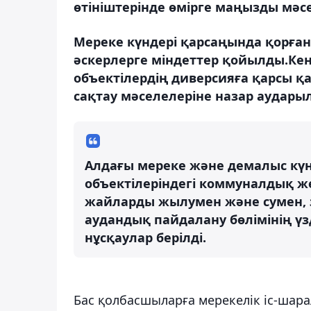
өтініштерінде өмірге маңызды мәсел
Мереке күндері қарсаңында қорға
әскерлерге міндеттер қойылды.Ке
объектілердің диверсияға қарсы қауі
сақтау мәселелеріне назар аудары
Алдағы мереке және демалыс кү
объектілеріндегі коммуналдық ж
жайларды жылумен және сумен, 
аудандық пайдалану бөлімінің үз
нұсқаулар берілді.
Бас қолбасшыларға мерекелік іс-ша