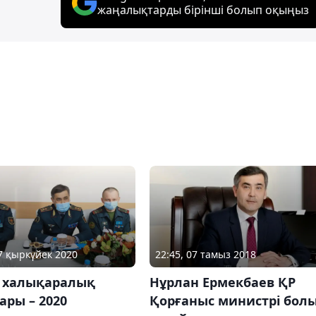
жаңалықтарды бірінші болып оқыңыз
07 қыркүйек 2020
22:45, 07 тамыз 2018
 халықаралық
Нұрлан Ермекбаев ҚР
ры – 2020
Қорғаныс министрі бол