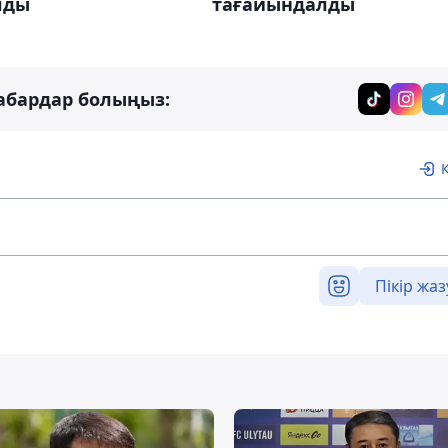
лды
тағайындалды
абардар болыңыз:
Пікір жаз