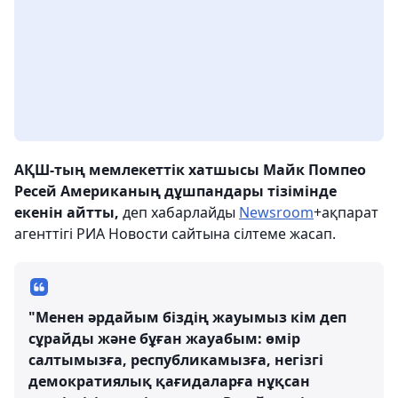
АҚШ-тың мемлекеттік хатшысы Майк Помпео
Ресей Американың дұшпандары тізімінде
екенін айтты,
деп хабарлайды
Newsroom
+ақпарат
агенттігі РИА Новости сайтына сілтеме жасап.
"Менен әрдайым біздің жауымыз кім деп
сұрайды және бұған жауабым: өмір
салтымызға, республикамызға, негізгі
демократиялық қағидаларға нұқсан