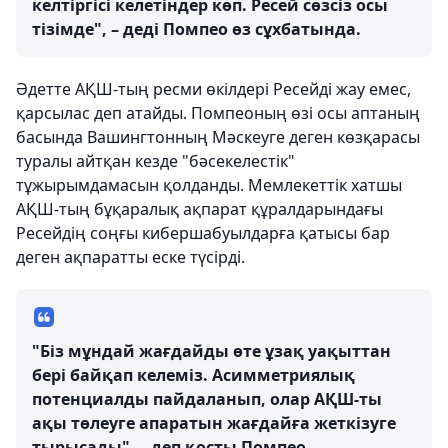
келтіргісі келетіндер көп. Ресей сөзсіз осы
тізімде", – деді Помпео өз сұхбатында.
Әдетте АҚШ-тың ресми өкілдері Ресейді жау емес,
қарсылас деп атайды. Помпеоның өзі осы аптаның
басында Вашингтонның Мәскеуге деген көзқарасы
туралы айтқан кезде "бәсекелестік"
тұжырымдамасын қолданды. Мемлекеттік хатшы
АҚШ-тың бұқаралық ақпарат құралдарындағы
Ресейдің соңғы кибершабуылдарға қатысы бар
деген ақпаратты еске түсірді.
"Біз мұндай жағдайды өте ұзақ уақыттан
бері байқап келеміз. Асимметриялық
потенциалды пайдаланып, олар АҚШ-ты
ақы төлеуге апаратын жағдайға жеткізуге
тырысады", – деп қосты Помпео.