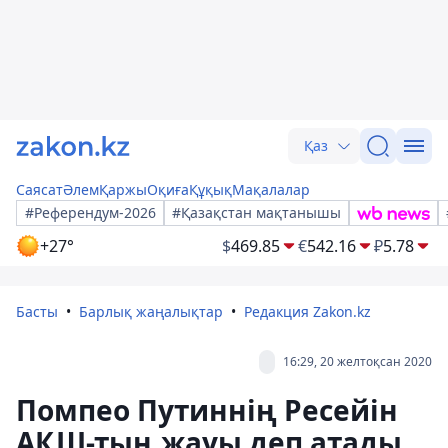
Қаз
Саясат
Әлем
Қаржы
Оқиға
Құқық
Мақалалар
#Референдум-2026
#Қазақстан мақтанышы
+27°
$
469.85
€
542.16
₽
5.78
Басты
Барлық жаңалықтар
Редакция Zakon.kz
16:29, 20 желтоқсан 2020
Помпео Путиннің Ресейін
АҚШ-тың жауы деп атады