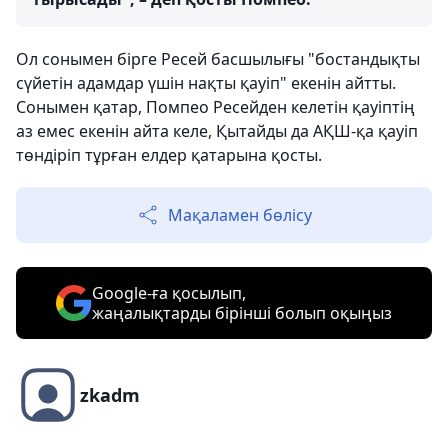
Ол сонымен бірге Ресей басшылығы "бостандықты
сүйетін адамдар үшін нақты қауіп" екенін айтты.
Сонымен қатар, Помпео Ресейден келетін қауіптің
аз емес екенін айта келе, Қытайды да АҚШ-қа қауіп
төндіріп тұрған елдер қатарына қосты.
Мақаламен бөлісу
Google-ға қосылып,
жаңалықтарды бірінші болып оқыңыз
zkadm