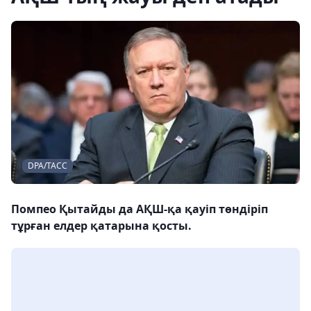
DPA/ТАСС
Помпео Қытайды да АҚШ-қа қауіп төндіріп
тұрған елдер қатарына қосты.