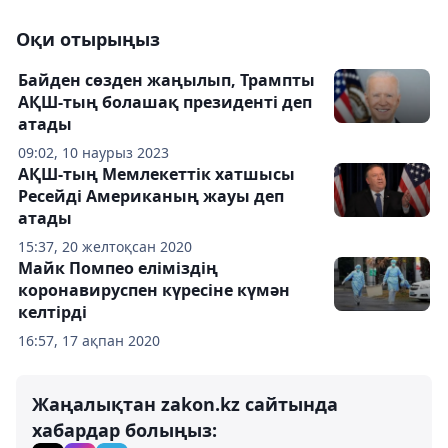
Оқи отырыңыз
Байден сөзден жаңылып, Трампты
АҚШ-тың болашақ президенті деп
атады
09:02, 10 наурыз 2023
АҚШ-тың Мемлекеттік хатшысы
Ресейді Американың жауы деп
атады
15:37, 20 желтоқсан 2020
Майк Помпео еліміздің
коронавируспен күресіне күмән
келтірді
16:57, 17 ақпан 2020
Жаңалықтан zakon.kz сайтында
хабардар болыңыз: