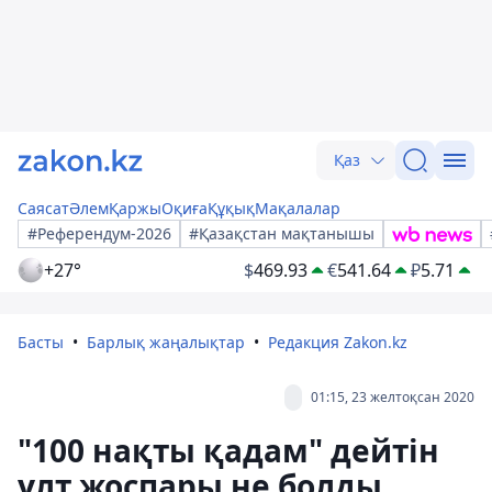
Қаз
Саясат
Әлем
Қаржы
Оқиға
Құқық
Мақалалар
#Референдум-2026
#Қазақстан мақтанышы
+27°
$
469.93
€
541.64
₽
5.71
Басты
Барлық жаңалықтар
Редакция Zakon.kz
01:15, 23 желтоқсан 2020
"100 нақты қадам" дейтін
ұлт жоспары не болды