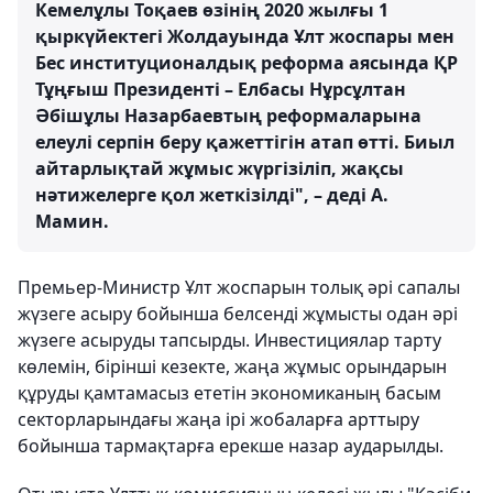
Кемелұлы Тоқаев өзінің 2020 жылғы 1
қыркүйектегі Жолдауында Ұлт жоспары мен
Бес институционалдық реформа аясында ҚР
Тұңғыш Президенті – Елбасы Нұрсұлтан
Әбішұлы Назарбаевтың реформаларына
елеулі серпін беру қажеттігін атап өтті. Биыл
айтарлықтай жұмыс жүргізіліп, жақсы
нәтижелерге қол жеткізілді", – деді А.
Мамин.
Премьер-Министр Ұлт жоспарын толық әрі сапалы
жүзеге асыру бойынша белсенді жұмысты одан әрі
жүзеге асыруды тапсырды. Инвестициялар тарту
көлемін, бірінші кезекте, жаңа жұмыс орындарын
құруды қамтамасыз ететін экономиканың басым
секторларындағы жаңа ірі жобаларға арттыру
бойынша тармақтарға ерекше назар аударылды.