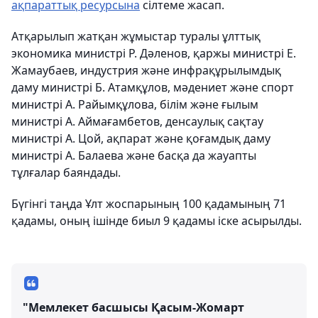
ақпараттық ресурсына
сілтеме жасап.
Атқарылып жатқан жұмыстар туралы ұлттық
экономика министрі Р. Дәленов, қаржы министрі Е.
Жамаубаев, индустрия және инфрақұрылымдық
даму министрі Б. Атамқұлов, мәдениет және спорт
министрі А. Райымқұлова, білім және ғылым
министрі А. Аймағамбетов, денсаулық сақтау
министрі А. Цой, ақпарат және қоғамдық даму
министрі А. Балаева және басқа да жауапты
тұлғалар баяндады.
Бүгінгі таңда Ұлт жоспарының 100 қадамының 71
қадамы, оның ішінде биыл 9 қадамы іске асырылды.
"Мемлекет басшысы Қасым-Жомарт