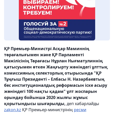
ҚР Премьер-Министрі Асқар Маминнің
төрағалығымен және ҚР Парламенті
Мәжілісінің Төрағасы Нұрлан Нығматулиннің
қатысуымен өткен Жаңғырту жөніндегі ұлттық
комиссияның селекторлық отырысында "ҚР
Тұңғыш Президенті – Елбасы Н. Назарбаевтың
бес институционалдық реформасын іске асыру
жөніндегі 100 нақты қадам" ұлт жоспарын
орындау бойынша 2020 жылғы жұмыс
қорытындысы шығарылды,
деп хабарлайды
zakon.kz
ҚР Премьер-министрінің
ресми