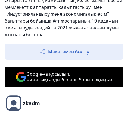
Отырыста Ұлттық комиссияның келесі жылы "Кәсіби
мемлекеттік аппаратты қалыптастыру" мен
"Индустрияландыру және экономикалық өсім"
бағыттары бойынша Ұлт жоспарының 10 қадамын
іске асыруды көздейтін 2021 жылға арналған жұмыс
жоспары бекітілді.
Мақаламен бөлісу
Google-ға қосылып,
жаңалықтарды бірінші болып оқыңыз
zkadm