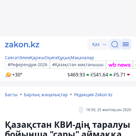
Қаз
Саясат
Әлем
Қаржы
Оқиға
Құқық
Мақалалар
#Референдум-2026
#Қазақстан мақтанышы
+30°
$
469.93
€
541.64
₽
5.71
Басты
Барлық жаңалықтар
Редакция Zakon.kz
16:59, 25 желтоқсан 2020
Қазақстан КВИ-дің таралуы
бойынша "сары" аймаққа