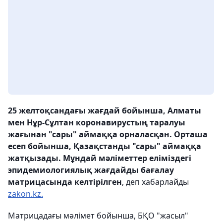
25 желтоқсандағы жағдай бойынша, Алматы
мен Нұр-Сұлтан коронавирустың таралуы
жағынан "сары" аймаққа орналасқан. Орташа
есеп бойынша, Қазақстанды "сары" аймаққа
жатқызады. Мұндай мәліметтер еліміздегі
эпидемиологиялық жағдайды бағалау
матрицасында келтірілген
, деп хабарлайды
zakon.kz.
Матрицадағы мәлімет бойынша, БҚО "жасыл"