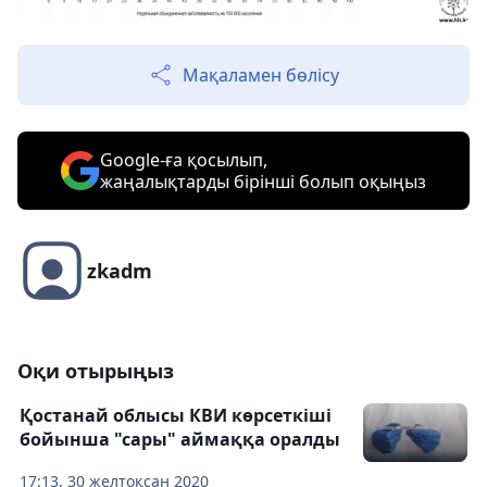
Мақаламен бөлісу
Google-ға қосылып,
жаңалықтарды бірінші болып оқыңыз
zkadm
Оқи отырыңыз
Қостанай облысы КВИ көрсеткіші
бойынша "сары" аймаққа оралды
17:13, 30 желтоқсан 2020