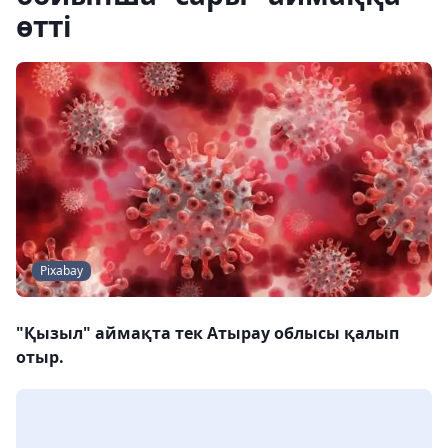
өтті
Pixabay
"Қызыл" аймақта тек Атырау облысы қалып
отыр.