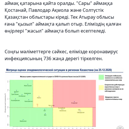
аймақ қатарына қайта оралды. "Сары" аймаққа
Қостанай, Павлодар Ақмола және Солтүстік
Қазақстан облыстары кіреді. Тек Атырау облысы
ғана "қызыл" аймақта қалып отыр. Еліміздің қалған
өңірлері "жасыл" аймақта болып есептеледі.
Соңғы мәліметтерге сәйкес, елімізде коронавирус
инфекциясының 736 жаңа дерегі тіркелген.