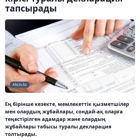
тапсырады
Abctv.kz
Ең бірінше кезекте, мемлекеттік қызметшілер
мен олардың жұбайлары, сондай-ақ оларға
теңестірілген адамдар және олардың
жұбайлары табысы туралы декларация
толтырады.