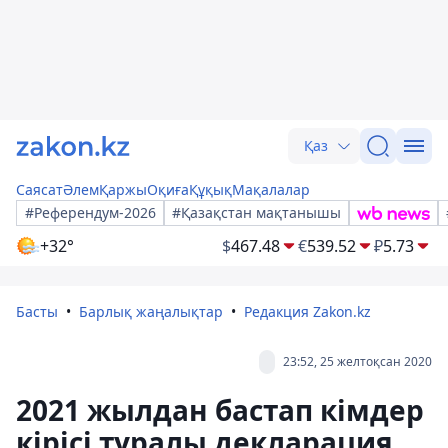
Қаз
Саясат
Әлем
Қаржы
Оқиға
Құқық
Мақалалар
#Референдум-2026
#Қазақстан мақтанышы
+32°
$
467.48
€
539.52
₽
5.73
Басты
Барлық жаңалықтар
Редакция Zakon.kz
23:52, 25 желтоқсан 2020
2021 жылдан бастап кімдер
кірісі туралы декларация