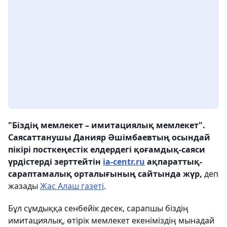
"Біздің мемлекет – имитациялық мемлекет".
Саясаттанушы Данияр Әшімбаевтың осындай
пікірі посткеңестік елдердегі қоғамдық-саяси
үрдістерді зерттейтін
ia-centr.ru
ақпараттық-
сараптамалық орталығының сайтында жүр,
деп
жазады
Жас Алаш газеті
.
Бұл сұмдыққа сенбейік десек, сарапшы біздің
имитациялық, өтірік мемлекет екеніміздің мынадай