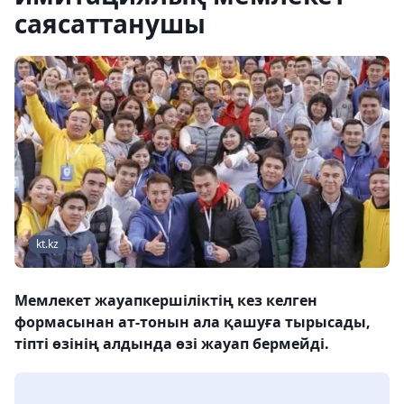
саясаттанушы
kt.kz
Мемлекет жауапкершіліктің кез келген
формасынан ат-тонын ала қашуға тырысады,
тіпті өзінің алдында өзі жауап бермейді.