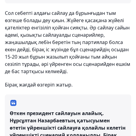
Сол себепті алдағы сайлау да бұрынғыдан тым
өзгеше болады деу қиын. Жүйеге қасақана жүйелі
қателіктер енгізіліп қойған сияқты. Әр сайлау сайын
әдемі, қызықты сайлауалды сценарийлер,
жаңашылдық лебін беретін тың партиялар болса
екен дейді, бірақ іс жүзінде бұл сценарийдің осыдан
15-20 жыл бұрын жазылып қойғаны тым айқын
сезіліп тұрады, әрі үйренген осы сценарийден ешкім
де бас тартқысы келмейді.
Бірақ жағдай өзгеріп жатыр.
Өткен президент сайлауын алайық.
Нұрсұлтан Назарбаевтың қатысуымен
өтетін үйреншікті сайлауға қолайлы келетін
үйреншікті сценарий қолданылды. Бірақ