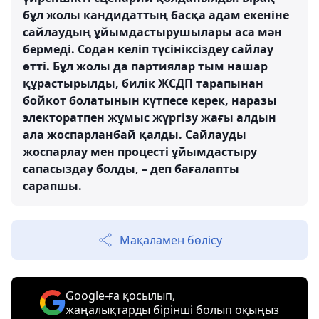
бұл жолы кандидаттың басқа адам екеніне
сайлаудың ұйымдастырушылары аса мән
бермеді. Содан келіп түсініксіздеу сайлау
өтті. Бұл жолы да партиялар тым нашар
құрастырылды, билік ЖСДП тарапынан
бойкот болатынын күтпесе керек, наразы
электоратпен жұмыс жүргізу жағы алдын
ала жоспарланбай қалды. Сайлауды
жоспарлау мен процесті ұйымдастыру
сапасыздау болды, – деп бағалапты
сарапшы.
Мақаламен бөлісу
Google-ға қосылып,
жаңалықтарды бірінші болып оқыңыз