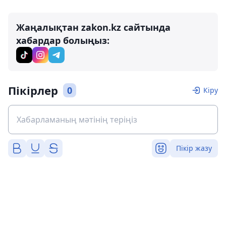
Жаңалықтан zakon.kz сайтында
хабардар болыңыз:
Пікірлер
0
Кіру
Пікір жазу