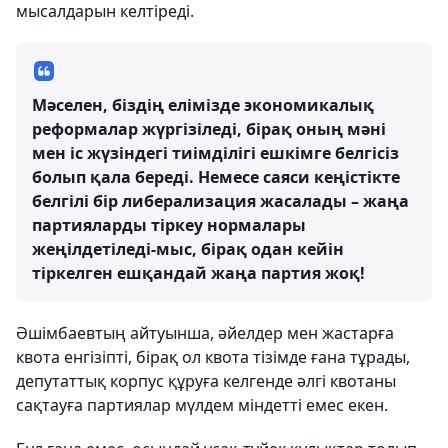
мысалдарын келтіреді.
Мәселен, біздің елімізде экономикалық
реформалар жүргізіледі, бірақ оның мәні
мен іс жүзіндегі тиімділігі ешкімге белгісіз
болып қала береді. Немесе саяси кеңістікте
белгілі бір либерализация жасалады – жаңа
партияларды тіркеу нормалары
жеңілдетіледі-мыс, бірақ одан кейін
тіркелген ешқандай жаңа партия жоқ!
Әшімбаевтың айтуынша, әйелдер мен жастарға
квота енгізіпті, бірақ ол квота тізімде ғана тұрады,
депутаттық корпус құруға келгенде әлгі квотаны
сақтауға партиялар мүлдем міндетті емес екен.