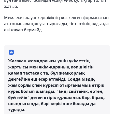
Бұл ғана емес, осындай ұсақ-түйек қулықтар толып
жатыр.
Мемлекет жауапкершіліктің кез келген формасынан
ат-тонын ала қашуға тырысады, тіпті өзінің алдында
өзі жауап бермейді.
Жасаған жемқорлығы үшін үкіметтің
жартысы мен әкім-қараның көпшілігін
қамап тастасақ та, бұл жемқорлық
деңгейіне еш әсер етпейді. Сонда біздің
жемқорлықпен күресіп отырғанымыз өтірік
күрес болып шығады. "Енді сөйтейік, ертең
бүйтейік" деген өтірік құлшыныс бар, бірақ,
шындығында, бәрі керісінше болады да
тұрады.