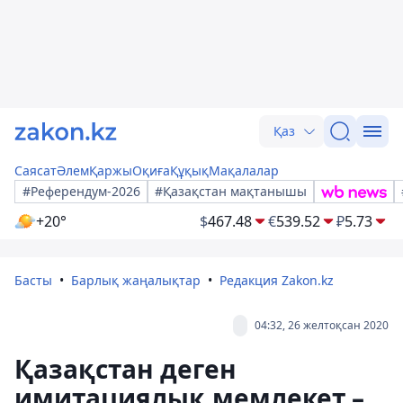
Қаз
Саясат
Әлем
Қаржы
Оқиға
Құқық
Мақалалар
#Референдум-2026
#Қазақстан мақтанышы
+20°
$
467.48
€
539.52
₽
5.73
Басты
Барлық жаңалықтар
Редакция Zakon.kz
04:32, 26 желтоқсан 2020
Қазақстан деген
имитациялық мемлекет –