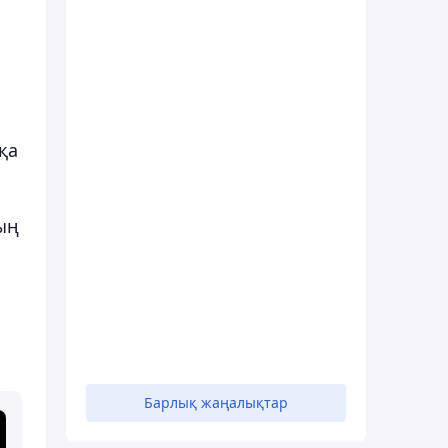
қа
ың
Барлық жаңалықтар