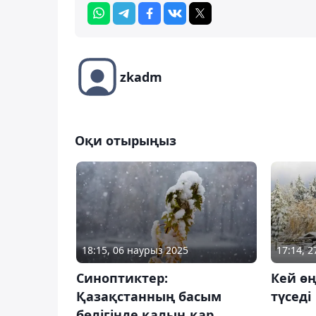
zkadm
Оқи отырыңыз
18:15, 06 наурыз 2025
17:14, 
Синоптиктер:
Кей өң
Қазақстанның басым
түседі
бөлігінде қалың қар