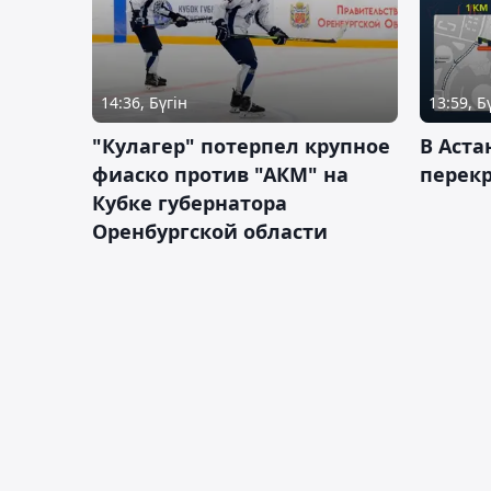
14:36, Бүгін
13:59, Б
"Кулагер" потерпел крупное
В Аста
фиаско против "АКМ" на
перек
Кубке губернатора
Оренбургской области