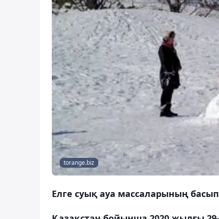
torange.biz
Елге суық ауа массаларының басып к
Қазақстан бойынша 2020 жылғы 29