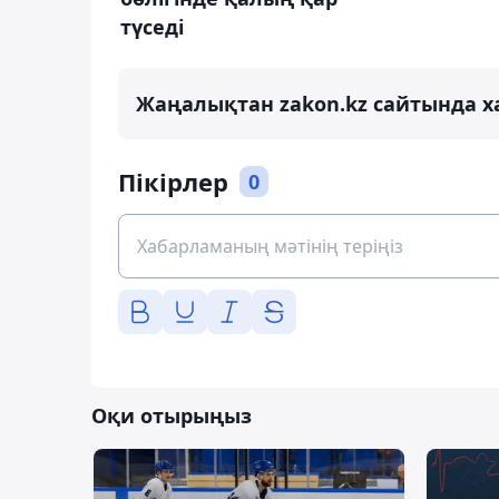
түседі
Жаңалықтан zakon.kz сайтында х
Пікірлер
0
Оқи отырыңыз