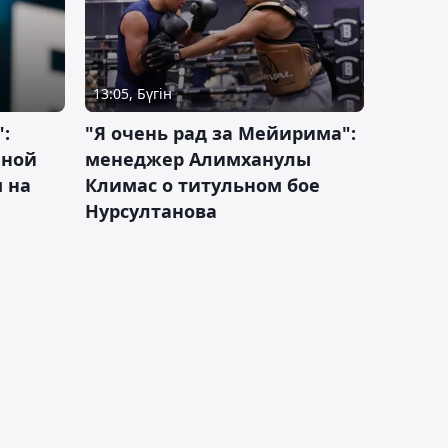
13:05, Бүгін
:
"Я очень рад за Мейирима":
чной
менеджер Алимханулы
 на
Климас о титульном бое
Нурсултанова