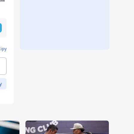
Кіру
у