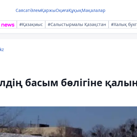
Саясат
Әлем
Қаржы
Оқиға
Құқық
Мақалалар
#Қазақмыс
#Салыстырмалы Қазақстан
#Халық бухг
kz
лдің басым бөлігіне қалы