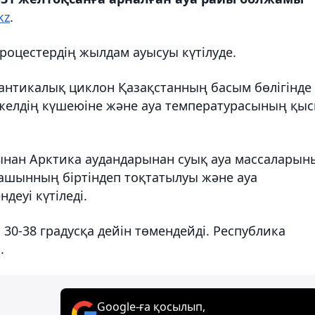
kz
.
роцестердің жылдам ауысуы күтілуде.
антикалық циклон Қазақстанның басым бөлігінде
 желдің күшеюіне және ауа температурасының қыс
ынан Арктика аудандарынан суық ауа массаларын
шашынның біртіндеп тоқтатылуы және ауа
еуі күтіледі.
 30-38 градусқа дейін төмендейді. Республика
.
Google-ға қосылып,