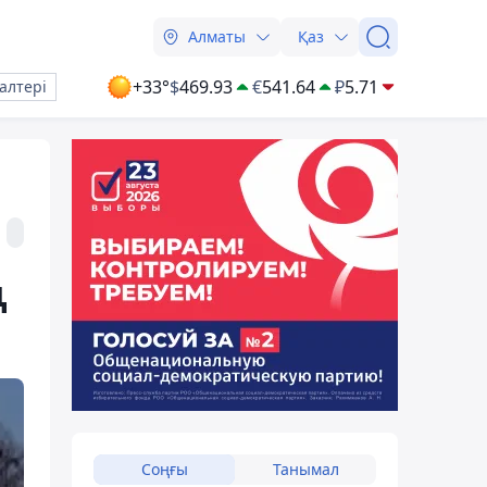
Алматы
Қаз
+33°
$
469.93
€
541.64
₽
5.71
алтері
ң
Соңғы
Танымал