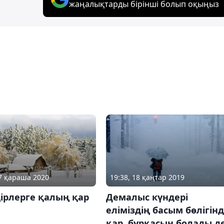
жаңалықтарды бірінші болып оқыңыз
27 қараша 2020
19:38, 18 қаңтар 2019
ірлерге қалың қар
Демалыс күндері
еліміздің басым бөлігін
қар, бұрқасын болады д