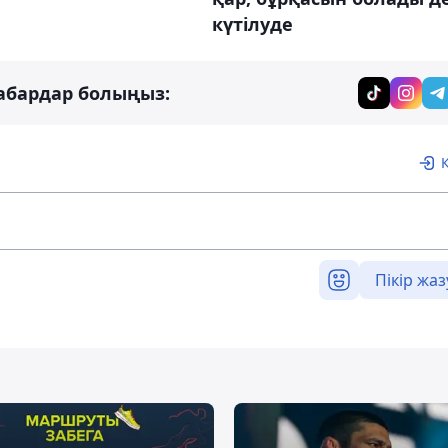
күтілуде
абардар болыңыз:
Пікір жаз