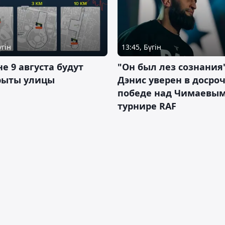
үгін
13:45, Бүгін
не 9 августа будут
"Он был лез сознания"
рыты улицы
Дэнис уверен в досро
победе над Чимаевым
турнире RAF