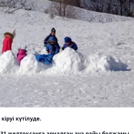
іруі күтілуде.
-31 желтоқсанға арналған ауа райы болжамы