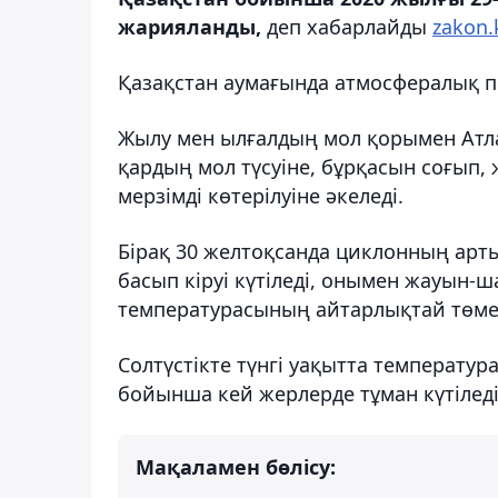
жарияланды,
деп хабарлайды
zakon.
Қазақстан аумағында атмосфералық п
Жылу мен ылғалдың мол қорымен Атл
қардың мол түсуіне, бұрқасын соғып,
мерзімді көтерілуіне әкеледі.
Бірақ 30 желтоқсанда циклонның арт
басып кіруі күтіледі, онымен жауын-
температурасының айтарлықтай төменд
Солтүстікте түнгі уақытта температура
бойынша кей жерлерде тұман күтіледі
Мақаламен бөлісу: