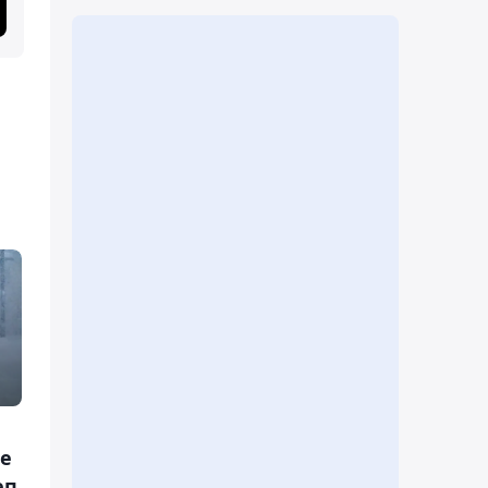
де
еп