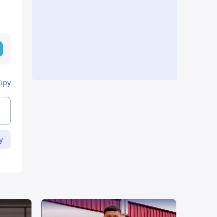
Кіру
у