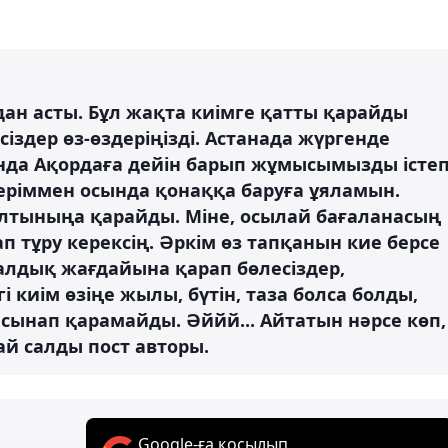
ан асты. Бұл жақта киімге қатты қарайды
іздер өз-өздеріңізді. Астанада жүргенде
нда Ақордаға дейін барып жұмысымызды істе
мдеріммен осында қонаққа баруға ұяламын.
алтыныңа қарайды. Міне, осылай бағаланасың
п тұру керексің. Әркім өз тапқанын кие берсе
лдық жағдайына қарап бөлесіздер,
і киім өзіңе жылы, бүтін, таза болса болды,
 сынап қарамайды. Әййй... Айтатын нәрсе көп,
ай салды пост авторы.
Google-ға қосылып,