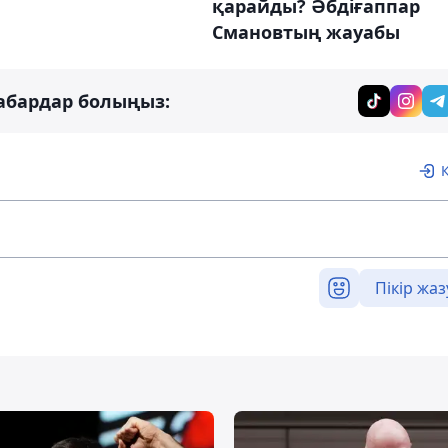
қарайды? Әбдіғаппар
Смановтың жауабы
абардар болыңыз:
Пікір жаз