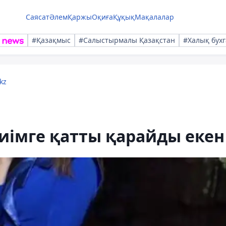
Саясат
Әлем
Қаржы
Оқиға
Құқық
Мақалалар
#Қазақмыс
#Салыстырмалы Қазақстан
#Халық бухг
kz
иімге қатты қарайды екен