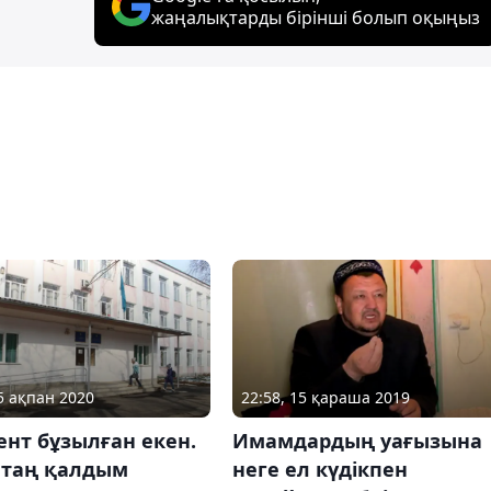
жаңалықтарды бірінші болып оқыңыз
05 ақпан 2020
22:58, 15 қараша 2019
нт бұзылған екен.
Имамдардың уағызына
 таң қалдым
неге ел күдікпен