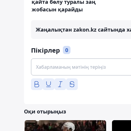
қайта бөлу туралы заң
жобасын қарайды
Жаңалықтан zakon.kz сайтында х
Пікірлер
0
Оқи отырыңыз