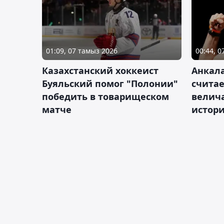
01:09, 07 тамыз 2026
00:44, 
Казахстанский хоккеист
Анкала
Буяльский помог "Полонии"
счита
победить в товарищеском
велич
матче
истор