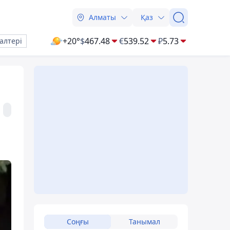
Алматы
Қаз
+20°
$
467.48
€
539.52
₽
5.73
алтері
Соңғы
Танымал