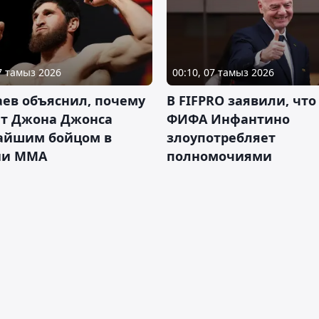
07 тамыз 2026
00:10, 07 тамыз 2026
ев объяснил, почему
В FIFPRO заявили, что
ет Джона Джонса
ФИФА Инфантино
айшим бойцом в
злоупотребляет
ии ММА
полномочиями