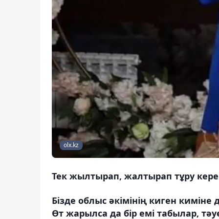
olx.kz
Тек жылтырап, жалтырап тұру кере
Бізде облыс әкімінің киген кимін
Өт жарылса да бір емі табылар, тәу