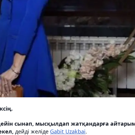
ксің.
е дейін сынап, мысқылдап жатқандарға айтарым
екел,
дейді желіде
Gabit Uzakbai
.