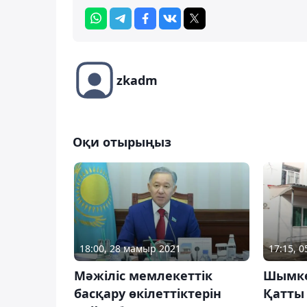
zkadm
Оқи отырыңыз
18:00, 28 мамыр 2021
17:15, 
Мәжіліс мемлекеттік
Шымке
басқару өкілеттіктерін
Қатты