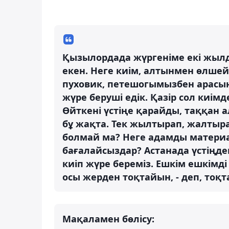
Қызылордада жүргеніме екі жылд
екен. Неге киім, алтынмен өлшейс
пуховик, петешогымызбен арасы
жүре беруші едік. Қазір сол киі
Өйткені үстіңе қарайды, таққан 
бұ жақта. Тек жылтырап, жалтыра
болмай ма? Неге адамды материа
бағалайсыздар? Астанада үстіңдег
киіп жүре береміз. Ешкім ешкімді
осы жерден тоқтайын, - деп, тоқт
Мақаламен бөлісу: