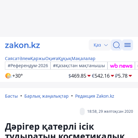
Қаз
Саясат
Әлем
Қаржы
Оқиға
Құқық
Мақалалар
#Референдум-2026
#Қазақстан мақтанышы
+30°
$
469.85
€
542.16
₽
5.78
Басты
Барлық жаңалықтар
Редакция Zakon.kz
18:58, 29 желтоқсан 2020
Дәрігер қатерлі ісік
тудыратын косметикалық