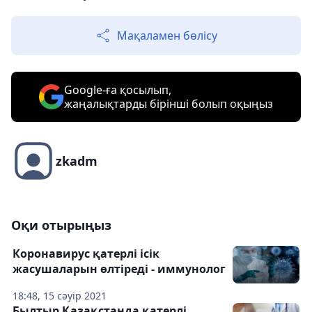
Мақаламен бөлісу
Google-ға қосылып,
жаңалықтарды бірінші болып оқыңыз
zkadm
Оқи отырыңыз
Коронавирус қатерлі ісік
жасушаларын өлтіреді - иммунолог
18:48, 15 сәуір 2021
Былтыр Қазақстанда қатерлі