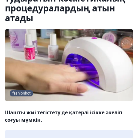
процедуралардың атын
атады
fashionhot
Шашты жиі тегістету де қатерлі ісікке әкеліп
соғуы мүмкін.