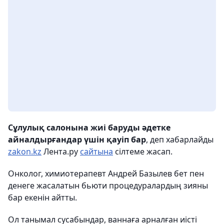
Сұлулық салонына жиі баруды әдетке
айналдырғандар үшін қауіп бар
, деп хабарлайды
zakon.kz
Лента.ру
сайтына
сілтеме жасап.
Онколог, химиотерапевт Андрей Базылев бет пен
денеге жасалатын бьюти процедуралардың зияны
бар екенін айтты.
Ол танымал сусабындар, ваннаға арналған иісті