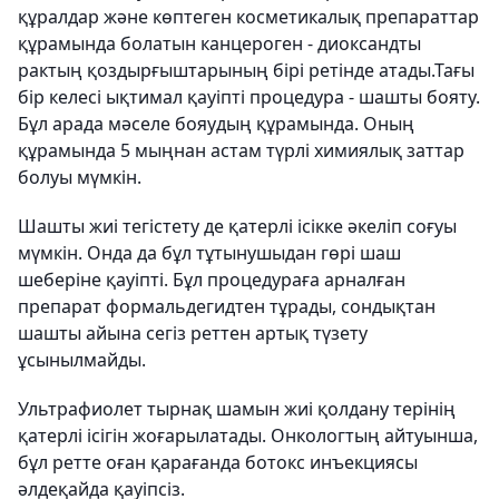
құралдар және көптеген косметикалық препараттар
құрамында болатын канцероген - диоксандты
рактың қоздырғыштарының бірі ретінде атады.Тағы
бір келесі ықтимал қауіпті процедура - шашты бояту.
Бұл арада мәселе бояудың құрамында. Оның
құрамында 5 мыңнан астам түрлі химиялық заттар
болуы мүмкін.
Шашты жиі тегістету де қатерлі ісікке әкеліп соғуы
мүмкін. Онда да бұл тұтынушыдан гөрі шаш
шеберіне қауіпті. Бұл процедураға арналған
препарат формальдегидтен тұрады, сондықтан
шашты айына сегіз реттен артық түзету
ұсынылмайды.
Ультрафиолет тырнақ шамын жиі қолдану терінің
қатерлі ісігін жоғарылатады. Онкологтың айтуынша,
бұл ретте оған қарағанда ботокс инъекциясы
әлдеқайда қауіпсіз.