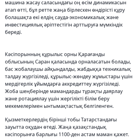
машина жасау саласындағы оң өсім динамикасын
атап өтті, бұл ретте жаңа бірлескен өндірісті құру
болашақта екі елдің сауда-экономикалық және
инвестициялық әріптестігін арттыруға мүмкіндік
береді.
Кәсіпорынның құрылыс орны Қарағанды
облысының Саран қаласында орналасатын болады,
бас жобалаушы айқындалды, жабдыққа техникалық
талдау жүргізіледі, құрылыс-жөндеу жұмыстары үшін
мердігерлік ұйымдарға аккредиттеу жүргізіледі.
Жоба шеңберінде мамандарды тұрақты даярлау
және ротациялау үшін жергілікті білім беру
мекемелерімен ынтымақтастық белгіленген.
Қызметкерлердің бірінші тобы Татарстандағы
зауытта оқудан өтеді. Жаңа қазақстандық
кәсіпорынға барлығы 1100-ден астам маман қажет.