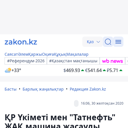
Қаз
Саясат
Әлем
Қаржы
Оқиға
Құқық
Мақалалар
#Референдум-2026
#Қазақстан мақтанышы
+33°
$
469.93
€
541.64
₽
5.71
Басты
Барлық жаңалықтар
Редакция Zakon.kz
16:06, 30 желтоқсан 2020
ҚР Үкіметі мен "Татнефть"
ЖАҚ машина жасауды