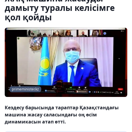
дамыту туралы келісімге
қол қойды
primeminister.kz
Кездесу барысында тараптар Қазақстандағы
машина жасау саласындағы оң өсім
динамикасын атап өтті.