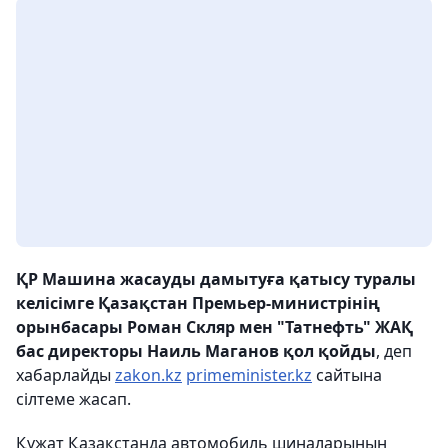
ҚР Машина жасауды дамытуға қатысу туралы
келісімге Қазақстан Премьер-министрінің
орынбасары Роман Скляр мен "Татнефть" ЖАҚ
бас директоры Наиль Маганов қол қойды
, деп
хабарлайды
zakon.kz
primeminister.kz
сайтына
сілтеме жасап.
Құжат Қазақстанда автомобиль шиналарының